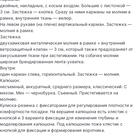
двойные, накладные, с косым входом. Большие с листочкой —
3 см. Застежка — кнопка. Сразу за ними карманы на молнии в
рамке, внутренняя ткань — велюр.
На левом рукаве (на плече) вертикальный карман. Застежка —
молния в рамке.
Застежка:
двухзамковая металлическая молния в рамке + внутренний
ветрозащитный клапан — 3 см, который также предохраняет от
закусывания ткани при застегивании. На собачке молнии
широкая брендированная лента-ухватка.
Внутри:
один карман слева, горизонтальный. Застежка — молния.
Капюшон:
несъемный, аккуратный, среднего размера, классический. С
мехом. Мех — чернобурка. Съемный. Пристегивается на
молнию.
Кулиска-резинка с фиксаторами для регулирования плотности и
комфортности посадки. На вершине капюшона есть хлястик с
кнопкой и 3 варианта фиксации для изменения глубины и
моделирования капюшона. Под капюшоном тоже хлястик с
кнопкой для фиксации и формирования воротника.