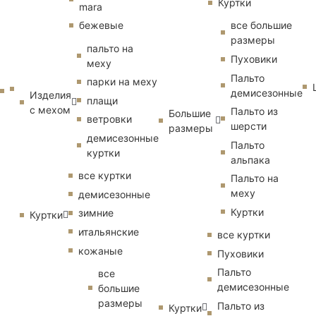
Куртки
mara
бежевые
все большие
размеры
пальто на
Пуховики
меху
Пальто
парки на меху
демисезонные
Изделия
плащи
с мехом
Пальто из
Большие
ветровки
шерсти
размеры
демисезонные
Пальто
куртки
альпака
все куртки
Пальто на
меху
демисезонные
Куртки
зимние
Куртки
итальянские
все куртки
кожаные
Пуховики
Пальто
все
демисезонные
большие
размеры
Пальто из
Куртки