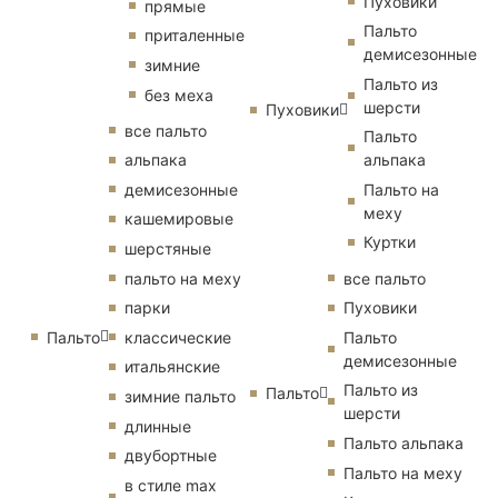
Пуховики
прямые
Пальто
приталенные
демисезонные
зимние
Пальто из
без меха
шерсти
Пуховики
все пальто
Пальто
альпака
альпака
демисезонные
Пальто на
меху
кашемировые
Куртки
шерстяные
пальто на меху
все пальто
парки
Пуховики
Пальто
классические
Пальто
демисезонные
итальянские
Пальто из
Пальто
зимние пальто
шерсти
длинные
Пальто альпака
двубортные
Пальто на меху
в стиле max