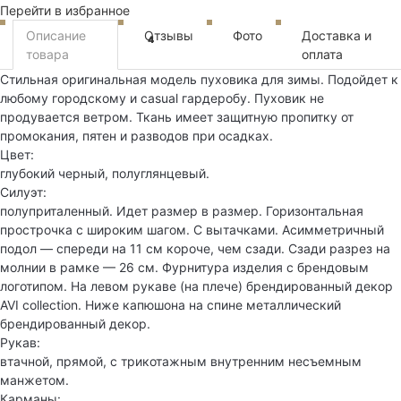
Перейти в избранное
Описание
Отзывы
Фото
Доставка и
4
товара
оплата
Стильная оригинальная модель пуховика для зимы. Подойдет к
любому городскому и casual гардеробу. Пуховик не
продувается ветром. Ткань имеет защитную пропитку от
промокания, пятен и разводов при осадках.
Цвет:
глубокий черный, полуглянцевый.
Силуэт:
полуприталенный. Идет размер в размер. Горизонтальная
прострочка с широким шагом. С вытачками. Асимметричный
подол — спереди на 11 см короче, чем сзади. Сзади разрез на
молнии в рамке — 26 см. Фурнитура изделия с брендовым
логотипом. На левом рукаве (на плече) брендированный декор
AVI collection. Ниже капюшона на спине металлический
брендированный декор.
Рукав:
втачной, прямой, с трикотажным внутренним несъемным
манжетом.
Карманы: