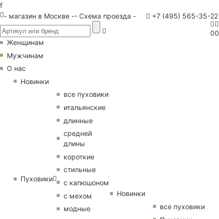
f
- магазин в Москве -
- Схема проезда -
+7 (495) 565-35-22
0
0
Женщинам
Мужчинам
О нас
Новинки
все пуховики
итальянские
длинные
средней
длины
короткие
стильные
Пуховики
с капюшоном
Новинки
с мехом
все пуховики
модные