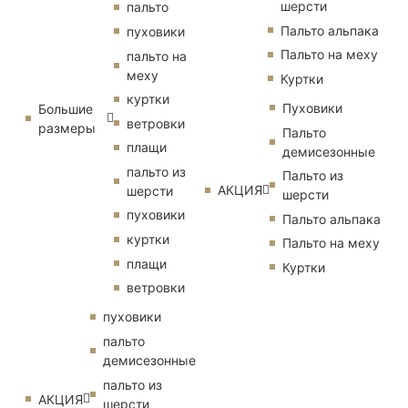
шерсти
пальто
Пальто альпака
пуховики
Пальто на меху
пальто на
меху
Куртки
куртки
Пуховики
Большие
ветровки
размеры
Пальто
плащи
демисезонные
пальто из
Пальто из
АКЦИЯ
шерсти
шерсти
пуховики
Пальто альпака
куртки
Пальто на меху
плащи
Куртки
ветровки
пуховики
пальто
демисезонные
пальто из
АКЦИЯ
шерсти