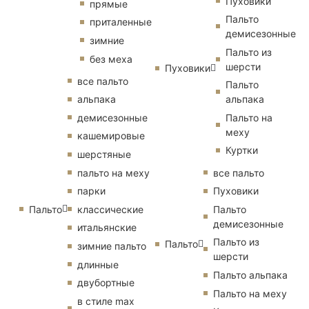
Пуховики
прямые
Пальто
приталенные
демисезонные
зимние
Пальто из
без меха
шерсти
Пуховики
все пальто
Пальто
альпака
альпака
демисезонные
Пальто на
меху
кашемировые
Куртки
шерстяные
пальто на меху
все пальто
парки
Пуховики
Пальто
классические
Пальто
демисезонные
итальянские
Пальто из
Пальто
зимние пальто
шерсти
длинные
Пальто альпака
двубортные
Пальто на меху
в стиле max