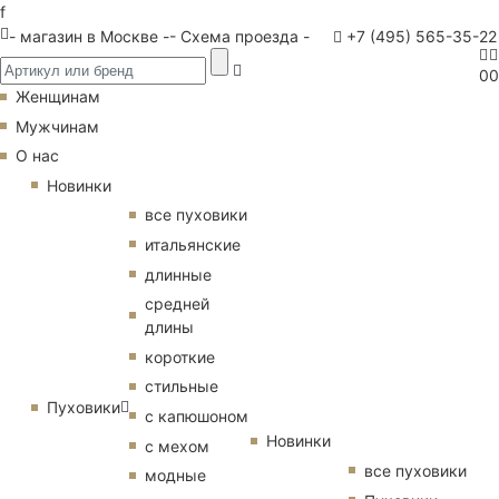
f
- магазин в Москве -
- Схема проезда -
+7 (495) 565-35-22
0
0
Женщинам
Мужчинам
О нас
Новинки
все пуховики
итальянские
длинные
средней
длины
короткие
стильные
Пуховики
с капюшоном
Новинки
с мехом
все пуховики
модные