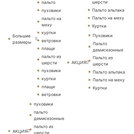
шерсти
пальто
Пальто альпака
пуховики
Пальто на меху
пальто на
меху
Куртки
куртки
Пуховики
Большие
ветровки
размеры
Пальто
плащи
демисезонные
пальто из
Пальто из
АКЦИЯ
шерсти
шерсти
пуховики
Пальто альпака
куртки
Пальто на меху
плащи
Куртки
ветровки
пуховики
пальто
демисезонные
пальто из
АКЦИЯ
шерсти