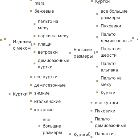
Куртки
mara
бежевые
все большие
размеры
пальто на
Пуховики
меху
Пальто
парки на меху
демисезонные
Изделия
плащи
с мехом
Пальто из
Большие
ветровки
шерсти
размеры
демисезонные
Пальто
куртки
альпака
все куртки
Пальто на
меху
демисезонные
Куртки
зимние
Куртки
итальянские
все куртки
кожаные
Пуховики
Пальто
все
демисезонные
большие
размеры
Пальто из
Куртки