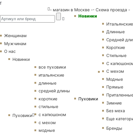
f
- магазин в Москве -
- Схема проезда -
Новинки
Итальянские
Длинные
Женщинам
Средней дл
Мужчинам
Короткие
О нас
Стильные
Новинки
С капюшоно
все пуховики
С мехом
итальянские
Модные
длинные
Прямые
средней длины
Приталенны
Пуховики
короткие
Зимние
стильные
Без меха
с капюшоном
Пуховики
Еще категор
с мехом
Бренды
модные