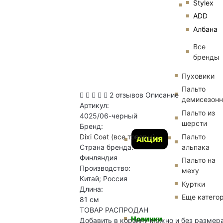
Stylex
ADD
Албана
Все
бренды
Пуховики
Пальто
2 отзывов
Описание
демисезон
Артикул:
Пальто из
4025/06-черный
шерсти
Бренд:
Пальто
Dixi Coat
(все товары)
АКЦИЯ
альпака
Страна бренда:
Финляндия
Пальто на
Производство:
меху
Китай; Россия
Куртки
Длина:
Еще катего
81 см
ТОВАР РАСПРОДАН
Новинки
Добавить в корзину можно и без размер