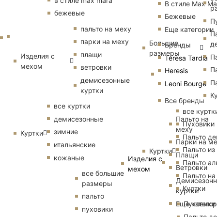
в стиле max mara
В стиле Max Ma
р
бежевые
Бежевые
П
пальто на меху
Еще категории
П
парки на меху
Большие
д
Бренды
размеры
плащи
Изделия с
П
Teresa Tardia
мехом
ветровки
П
Heresis
демисезонные
П
Leoni Bourge
куртки
К
Все бренды
все куртки
все куртк
Пальто на
демисезонные
Пуховики
меху
зимние
Куртки
Пальто д
Парки на м
итальянские
Пальто из
Куртки
Плащи
кожаные
Изделия с
Пальто ал
Ветровки
мехом
все большие
Пальто на
Демисезон
размеры
Куртки
куртки
пальто
Еще катего
Пуховики
пуховики
Пальто д