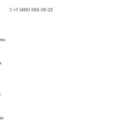
+7 (495) 565-35-22
ины
м
е
ии