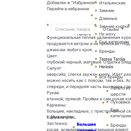
Добавлен в "Избранное"
Итальянские
Перейти в избранное
Зимние
Длинные
Зимние куртки
2
Описание товара
Отзывы
Пальто
На меху
Функциональная теплая удлиненная курк
Еще категории
продувается ветром и не промокает под
джинсам любого кроя.
Бренды
Цвет:
Teresa Tardia
глубокий черный, матовый. Отделка блед
Heresis
Силуэт:
оверсайз, слегка заужен книзу. Идет ра
Все бренды
можно носить как с поясом, так и без. 
спереди, и передняя часть выкроена сл
Пальто из
Рукав:
шерсти
втачной, прямой. Пройма и сам рукав к
Пуховики
Карманы:
Еще
большие, накладные, с пристроченной с
категории
Мужчинам
кармана флис.
Застежка:
Большие
Бренды
косая, асимметричная (смещена влево),
размеры