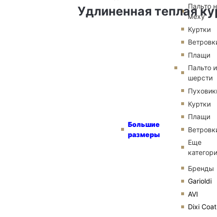
Пальто 
Удлиненная теплая ку
меху
Куртки
Ветровк
Плащи
Пальто и
шерсти
Пуховик
Куртки
Плащи
Большие
Ветровк
размеры
Еще
категор
Бренды
Garioldi
AVI
Dixi Coat