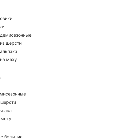
ховики
ки
 демисезонные
 из шерсти
 альпака
 на меху
о
емисезонные
 шерсти
ьпака
 меху
се большие