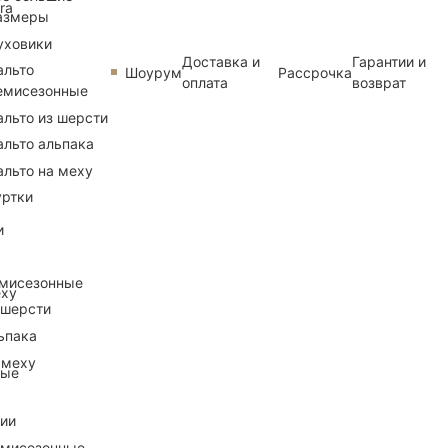
ra
азмеры
уховики
Доставка и
Гарантии и
альто
Шоурум
Рассрочка
оплата
возврат
емисезонные
альто из шерсти
альто альпака
альто на меху
уртки
и
емисезонные
еху
 шерсти
ьпака
 меху
ные
рии
емисезонные