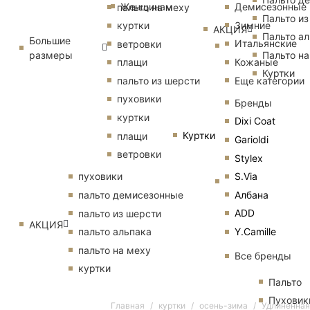
Женщинам
Демисезонные
пальто на меху
Пальто из
Зимние
куртки
АКЦИЯ
Пальто ал
Большие
Итальянские
ветровки
размеры
Пальто на
Кожаные
плащи
Куртки
Еще категории
пальто из шерсти
пуховики
Бренды
куртки
Dixi Coat
Куртки
плащи
Garioldi
ветровки
Stylex
S.Via
пуховики
Албана
пальто демисезонные
ADD
пальто из шерсти
АКЦИЯ
Y.Camille
пальто альпака
пальто на меху
Все бренды
куртки
Пальто
Пуховик
Главная
куртки
осень-зима
Удлиненная