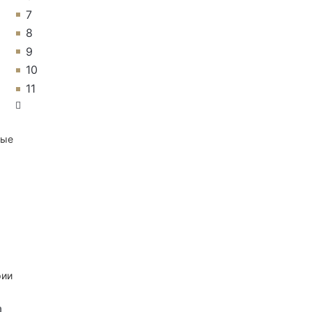
7
8
9
10
11
ные
рии
а