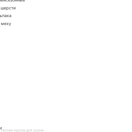
 шерсти
ьпака
 меху
и
 теплая куртка для осени