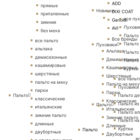
ADD
прямые
Новинки
DIXI COAT
приталенные
все пу
Garioldi
зимние
Пухови
AVI
без меха
Пальто
Все бренды
все пальто
Пальто
Пуховики
альпака
Альпака
Пальто
демисезонные
Демисезонные
Пальто
кашемировые
Кашемировые
Куртки
шерстяные
Шерстяные
все пальт
пальто на меху
Пальто на меху
Пуховики
парки
Парки
Пальто
Пальто д
классические
Классические
Пальто из
Пальто
итальянские
Итальянские
Пальто ал
зимние пальто
Зимние пальто
Пальто на
длинные
Длинные
Куртки
Пальто
двубортные
Двубортные
в