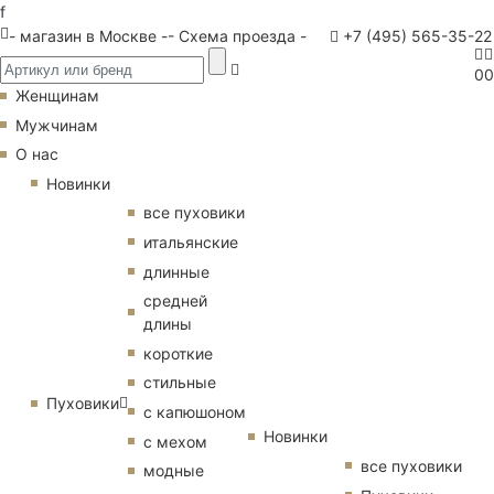
f
- магазин в Москве -
- Схема проезда -
+7 (495) 565-35-22
0
0
Женщинам
Мужчинам
О нас
Новинки
все пуховики
итальянские
длинные
средней
длины
короткие
стильные
Пуховики
с капюшоном
Новинки
с мехом
все пуховики
модные