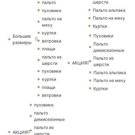
шерсти
пальто
Пальто альпака
пуховики
Пальто на меху
пальто на
меху
Куртки
куртки
Пуховики
Большие
ветровки
размеры
Пальто
плащи
демисезонные
пальто из
Пальто из
АКЦИЯ
шерсти
шерсти
пуховики
Пальто альпака
куртки
Пальто на меху
плащи
Куртки
ветровки
пуховики
пальто
демисезонные
пальто из
АКЦИЯ
шерсти