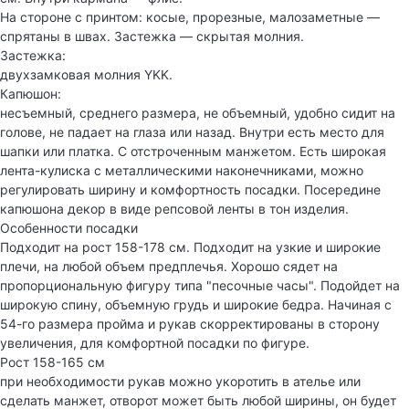
На стороне с принтом: косые, прорезные, малозаметные —
спрятаны в швах. Застежка — скрытая молния.
Застежка:
двухзамковая молния YKK.
Капюшон:
несъемный, среднего размера, не объемный, удобно сидит на
голове, не падает на глаза или назад. Внутри есть место для
шапки или платка. С отстроченным манжетом. Есть широкая
лента-кулиска с металлическими наконечниками, можно
регулировать ширину и комфортность посадки. Посередине
капюшона декор в виде репсовой ленты в тон изделия.
Особенности посадки
Подходит на рост 158-178 см. Подходит на узкие и широкие
плечи, на любой объем предплечья. Хорошо сядет на
пропорциональную фигуру типа "песочные часы". Подойдет на
широкую спину, объемную грудь и широкие бедра. Начиная с
54-го размера пройма и рукав скорректированы в сторону
увеличения, для комфортной посадки по фигуре.
Рост 158-165 см
при необходимости рукав можно укоротить в ателье или
сделать манжет, отворот может быть любой ширины, он будет