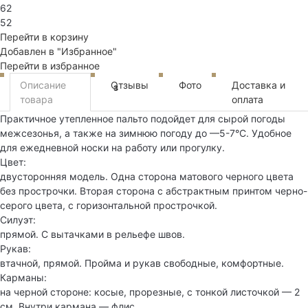
62
52
Перейти в корзину
Добавлен в "Избранное"
Перейти в избранное
Описание
Отзывы
Фото
Доставка и
3
товара
оплата
Практичное утепленное пальто подойдет для сырой погоды
межсезонья, а также на зимнюю погоду до —5-7°C. Удобное
для ежедневной носки на работу или прогулку.
Цвет:
двусторонняя модель. Одна сторона матового черного цвета
без прострочки. Вторая сторона с абстрактным принтом черно-
серого цвета, с горизонтальной прострочкой.
Силуэт:
прямой. С вытачками в рельефе швов.
Рукав:
втачной, прямой. Пройма и рукав свободные, комфортные.
Карманы:
на черной стороне: косые, прорезные, с тонкой листочкой — 2
см. Внутри кармана — флис.