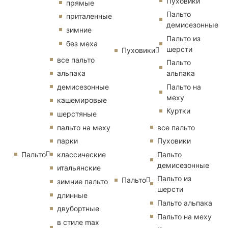
Пуховики
прямые
Пальто
приталенные
демисезонные
зимние
Пальто из
без меха
шерсти
Пуховики
все пальто
Пальто
альпака
альпака
демисезонные
Пальто на
меху
кашемировые
Куртки
шерстяные
пальто на меху
все пальто
парки
Пуховики
Пальто
классические
Пальто
демисезонные
итальянские
Пальто из
Пальто
зимние пальто
шерсти
длинные
Пальто альпака
двубортные
Пальто на меху
в стиле max