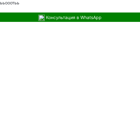
ььооотьь
Консультация в WhatsApp