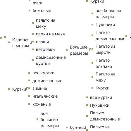
Куртки
mara
бежевые
все большие
размеры
пальто на
Пуховики
меху
Пальто
парки на меху
демисезонные
Изделия
плащи
с мехом
Пальто из
Большие
ветровки
шерсти
размеры
демисезонные
Пальто
куртки
альпака
все куртки
Пальто на
меху
демисезонные
Куртки
зимние
Куртки
итальянские
все куртки
кожаные
Пуховики
Пальто
все
демисезонные
большие
размеры
Пальто из
Куртки