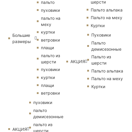
шерсти
пальто
Пальто альпака
пуховики
Пальто на меху
пальто на
меху
Куртки
куртки
Пуховики
Большие
ветровки
размеры
Пальто
плащи
демисезонные
пальто из
Пальто из
АКЦИЯ
шерсти
шерсти
пуховики
Пальто альпака
куртки
Пальто на меху
плащи
Куртки
ветровки
пуховики
пальто
демисезонные
пальто из
АКЦИЯ
шерсти