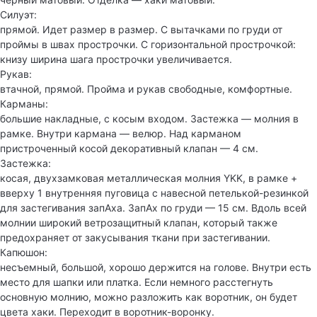
Силуэт:
прямой. Идет размер в размер. С вытачками по груди от
проймы в швах прострочки. С горизонтальной прострочкой:
книзу ширина шага прострочки увеличивается.
Рукав:
втачной, прямой. Пройма и рукав свободные, комфортные.
Карманы:
большие накладные, с косым входом. Застежка — молния в
рамке. Внутри кармана — велюр. Над карманом
пристроченный косой декоративный клапан — 4 см.
Застежка:
косая, двухзамковая металлическая молния YKK, в рамке +
вверху 1 внутренняя пуговица с навесной петелькой-резинкой
для застегивания запАха. ЗапАх по груди — 15 см. Вдоль всей
молнии широкий ветрозащитный клапан, который также
предохраняет от закусывания ткани при застегивании.
Капюшон:
несъемный, большой, хорошо держится на голове. Внутри есть
место для шапки или платка. Если немного расстегнуть
основную молнию, можно разложить как воротник, он будет
цвета хаки. Переходит в воротник-воронку.