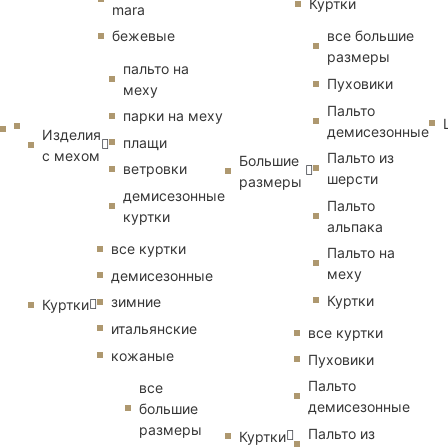
Куртки
mara
бежевые
все большие
размеры
пальто на
Пуховики
меху
Пальто
парки на меху
демисезонные
Изделия
плащи
с мехом
Пальто из
Большие
ветровки
шерсти
размеры
демисезонные
Пальто
куртки
альпака
все куртки
Пальто на
меху
демисезонные
Куртки
зимние
Куртки
итальянские
все куртки
кожаные
Пуховики
Пальто
все
демисезонные
большие
размеры
Пальто из
Куртки