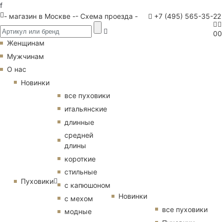
f
- магазин в Москве -
- Схема проезда -
+7 (495) 565-35-22
0
0
Женщинам
Мужчинам
О нас
Новинки
все пуховики
итальянские
длинные
средней
длины
короткие
стильные
Пуховики
с капюшоном
Новинки
с мехом
все пуховики
модные