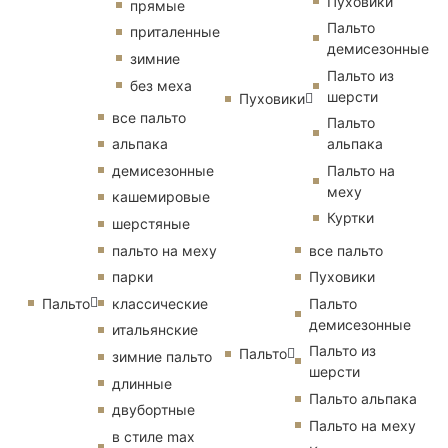
Пуховики
прямые
Пальто
приталенные
демисезонные
зимние
Пальто из
без меха
шерсти
Пуховики
все пальто
Пальто
альпака
альпака
демисезонные
Пальто на
меху
кашемировые
Куртки
шерстяные
пальто на меху
все пальто
парки
Пуховики
Пальто
классические
Пальто
демисезонные
итальянские
Пальто из
Пальто
зимние пальто
шерсти
длинные
Пальто альпака
двубортные
Пальто на меху
в стиле max