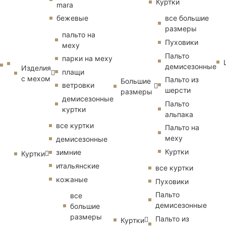
Куртки
mara
бежевые
все большие
размеры
пальто на
Пуховики
меху
Пальто
парки на меху
демисезонные
Изделия
плащи
с мехом
Пальто из
Большие
ветровки
шерсти
размеры
демисезонные
Пальто
куртки
альпака
все куртки
Пальто на
меху
демисезонные
Куртки
зимние
Куртки
итальянские
все куртки
кожаные
Пуховики
Пальто
все
демисезонные
большие
размеры
Пальто из
Куртки