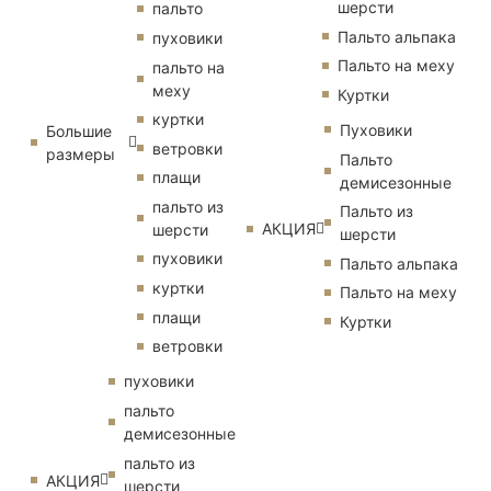
шерсти
пальто
Пальто альпака
пуховики
Пальто на меху
пальто на
меху
Куртки
куртки
Пуховики
Большие
ветровки
размеры
Пальто
плащи
демисезонные
пальто из
Пальто из
АКЦИЯ
шерсти
шерсти
пуховики
Пальто альпака
куртки
Пальто на меху
плащи
Куртки
ветровки
пуховики
пальто
демисезонные
пальто из
АКЦИЯ
шерсти