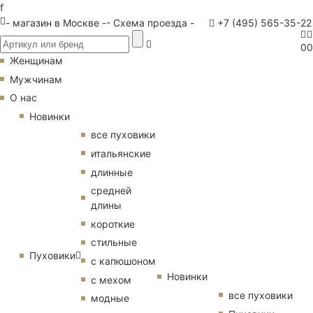
f
- магазин в Москве -
- Схема проезда -
+7 (495) 565-35-22
0
0
Женщинам
Мужчинам
О нас
Новинки
все пуховики
итальянские
длинные
средней
длины
короткие
стильные
Пуховики
с капюшоном
Новинки
с мехом
все пуховики
модные