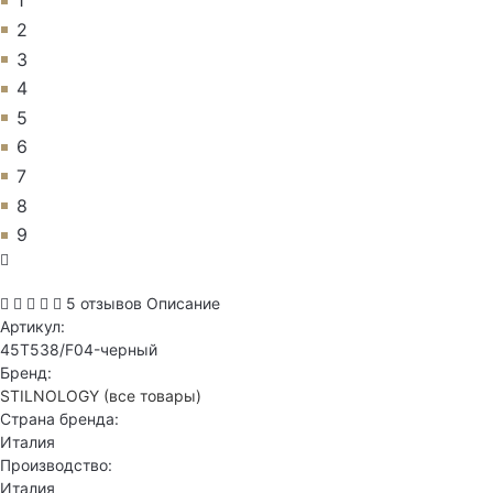
1
2
3
4
5
6
7
8
9
5 отзывов
Описание
Артикул:
45T538/F04-черный
Бренд:
STILNOLOGY
(все товары)
Страна бренда:
Италия
Производство:
Италия