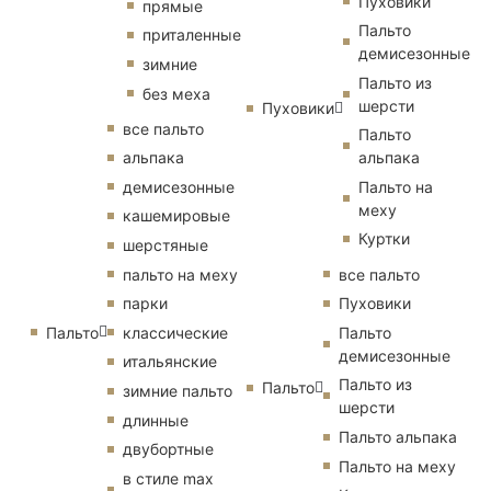
Пуховики
прямые
Пальто
приталенные
демисезонные
зимние
Пальто из
без меха
шерсти
Пуховики
все пальто
Пальто
альпака
альпака
демисезонные
Пальто на
меху
кашемировые
Куртки
шерстяные
пальто на меху
все пальто
парки
Пуховики
Пальто
классические
Пальто
демисезонные
итальянские
Пальто из
Пальто
зимние пальто
шерсти
длинные
Пальто альпака
двубортные
Пальто на меху
в стиле max