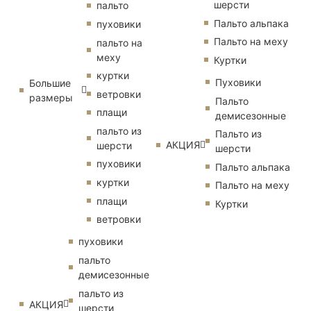
шерсти
пальто
Пальто альпака
пуховики
Пальто на меху
пальто на
меху
Куртки
куртки
Пуховики
Большие
ветровки
размеры
Пальто
плащи
демисезонные
пальто из
Пальто из
АКЦИЯ
шерсти
шерсти
пуховики
Пальто альпака
куртки
Пальто на меху
плащи
Куртки
ветровки
пуховики
пальто
демисезонные
пальто из
АКЦИЯ
шерсти