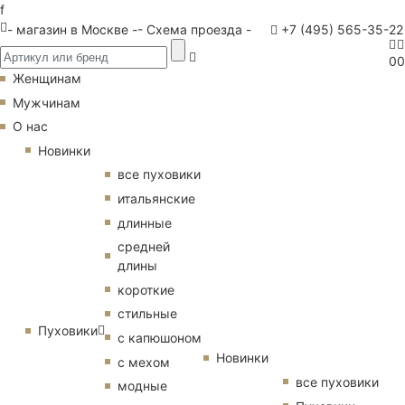
f
- магазин в Москве -
- Схема проезда -
+7 (495) 565-35-22
0
0
Женщинам
Мужчинам
О нас
Новинки
все пуховики
итальянские
длинные
средней
длины
короткие
стильные
Пуховики
с капюшоном
Новинки
с мехом
все пуховики
модные