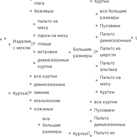
Куртки
mara
бежевые
все большие
размеры
пальто на
Пуховики
меху
Пальто
парки на меху
демисезонные
Изделия
плащи
с мехом
Пальто из
Большие
ветровки
шерсти
размеры
демисезонные
Пальто
куртки
альпака
все куртки
Пальто на
меху
демисезонные
Куртки
зимние
Куртки
итальянские
все куртки
кожаные
Пуховики
Пальто
все
демисезонные
большие
размеры
Пальто из
Куртки