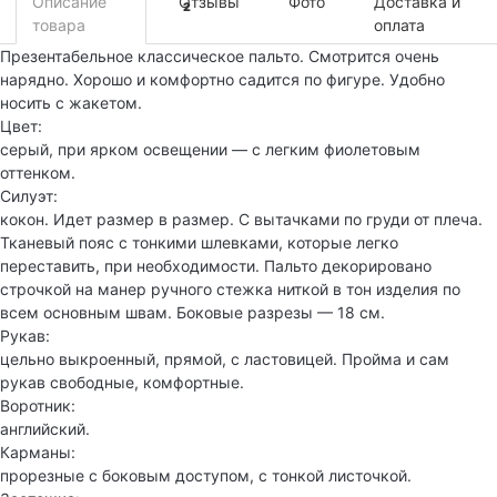
Описание
Отзывы
Фото
Доставка и
2
товара
оплата
Презентабельное классическое пальто. Смотрится очень
нарядно. Хорошо и комфортно садится по фигуре. Удобно
носить с жакетом.
Цвет:
серый, при ярком освещении — с легким фиолетовым
оттенком.
Силуэт:
кокон. Идет размер в размер. С вытачками по груди от плеча.
Тканевый пояс с тонкими шлевками, которые легко
переставить, при необходимости. Пальто декорировано
строчкой на манер ручного стежка ниткой в тон изделия по
всем основным швам. Боковые разрезы — 18 см.
Рукав:
цельно выкроенный, прямой, с ластовицей. Пройма и сам
рукав свободные, комфортные.
Воротник:
английский.
Карманы:
прорезные с боковым доступом, с тонкой листочкой.