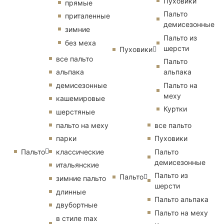
Пуховики
прямые
Пальто
приталенные
демисезонные
зимние
Пальто из
без меха
шерсти
Пуховики
все пальто
Пальто
альпака
альпака
демисезонные
Пальто на
меху
кашемировые
Куртки
шерстяные
пальто на меху
все пальто
парки
Пуховики
Пальто
классические
Пальто
демисезонные
итальянские
Пальто из
Пальто
зимние пальто
шерсти
длинные
Пальто альпака
двубортные
Пальто на меху
в стиле max