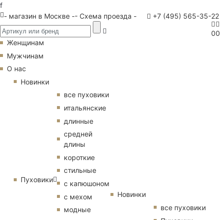
f
- магазин в Москве -
- Схема проезда -
+7 (495) 565-35-22
0
0
Женщинам
Мужчинам
О нас
Новинки
все пуховики
итальянские
длинные
средней
длины
короткие
стильные
Пуховики
с капюшоном
Новинки
с мехом
все пуховики
модные