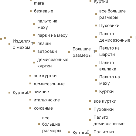
Куртки
mara
бежевые
все большие
размеры
пальто на
Пуховики
меху
Пальто
парки на меху
демисезонные
Изделия
плащи
с мехом
Пальто из
Большие
ветровки
шерсти
размеры
демисезонные
Пальто
куртки
альпака
все куртки
Пальто на
меху
демисезонные
Куртки
зимние
Куртки
итальянские
все куртки
кожаные
Пуховики
Пальто
все
демисезонные
большие
размеры
Пальто из
Куртки