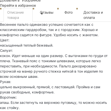
Добавлен в "Избранное"
Перейти в избранное
Описание
Отзывы
Фото
Доставка и
0
товара
оплата
Весеннее пальто одинаково успешно сочетается как с
классическим гардеробом, так и с городским. Хорошо и
комфортно садится по фигуре. Удобно носить с жакетом.
Цвет:
насыщенный теплый бежевый.
Силуэт:
кокон. Идет меньше на один размер. С вытачками по груди от
плеча. Тканевый пояс с тонкими шлевками, которые легко
переставить, при необходимости. Пальто декорировано
строчкой на манер ручного стежка ниткой в тон изделия по
всем основным швам.
Рукав:
цельно выкроенный, прямой, с ластовицей. Пройма и сам
рукав свободные, комфортные.
Воротник:
апаш. Если застегнуть на верхнюю пуговицу, то можно носить
как стойку.