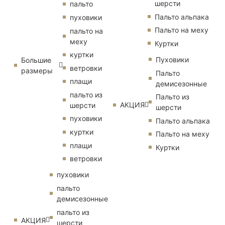
шерсти
пальто
Пальто альпака
пуховики
Пальто на меху
пальто на
меху
Куртки
куртки
Пуховики
Большие
ветровки
размеры
Пальто
плащи
демисезонные
пальто из
Пальто из
АКЦИЯ
шерсти
шерсти
пуховики
Пальто альпака
куртки
Пальто на меху
плащи
Куртки
ветровки
пуховики
пальто
демисезонные
пальто из
АКЦИЯ
шерсти