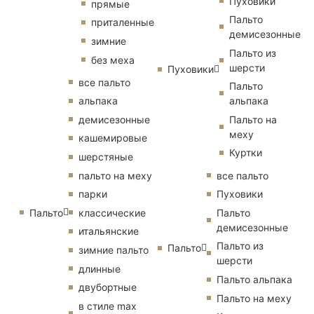
Пуховики
прямые
Пальто
приталенные
демисезонные
зимние
Пальто из
без меха
шерсти
Пуховики
все пальто
Пальто
альпака
альпака
демисезонные
Пальто на
меху
кашемировые
Куртки
шерстяные
пальто на меху
все пальто
парки
Пуховики
Пальто
классические
Пальто
демисезонные
итальянские
Пальто из
Пальто
зимние пальто
шерсти
длинные
Пальто альпака
двубортные
Пальто на меху
в стиле max