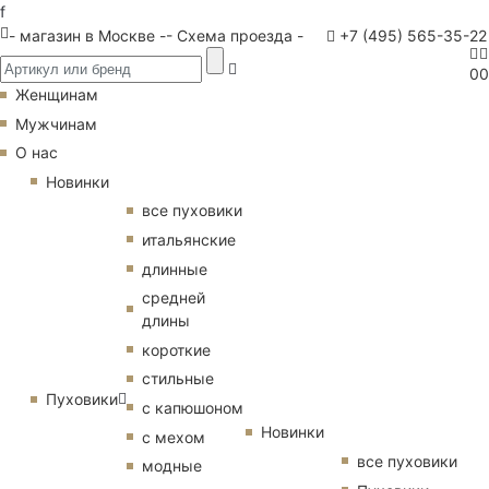
f
- магазин в Москве -
- Схема проезда -
+7 (495) 565-35-22
0
0
Женщинам
Мужчинам
О нас
Новинки
все пуховики
итальянские
длинные
средней
длины
короткие
стильные
Пуховики
с капюшоном
Новинки
с мехом
все пуховики
модные