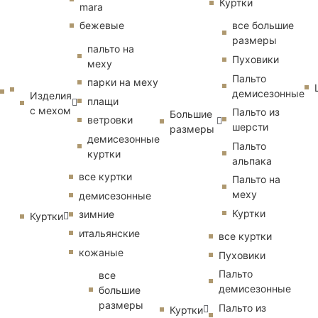
Куртки
mara
бежевые
все большие
размеры
пальто на
Пуховики
меху
Пальто
парки на меху
демисезонные
Изделия
плащи
с мехом
Пальто из
Большие
ветровки
шерсти
размеры
демисезонные
Пальто
куртки
альпака
все куртки
Пальто на
меху
демисезонные
Куртки
зимние
Куртки
итальянские
все куртки
кожаные
Пуховики
Пальто
все
демисезонные
большие
размеры
Пальто из
Куртки