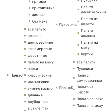
Пуховики
прямые
Пальто
приталенные
демисезонные
зимние
Пальто из
без меха
шерсти
Пуховики
все пальто
Пальто
альпака
альпака
демисезонные
Пальто на
меху
кашемировые
Куртки
шерстяные
пальто на меху
все пальто
парки
Пуховики
Пальто
классические
Пальто
демисезонные
итальянские
Пальто из
Пальто
зимние пальто
шерсти
длинные
Пальто альпака
двубортные
Пальто на меху
в стиле max