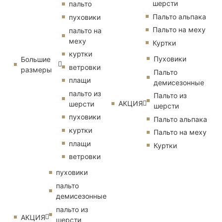
шерсти
пальто
Пальто альпака
пуховики
Пальто на меху
пальто на
меху
Куртки
куртки
Пуховики
Большие
ветровки
размеры
Пальто
плащи
демисезонные
пальто из
Пальто из
АКЦИЯ
шерсти
шерсти
пуховики
Пальто альпака
куртки
Пальто на меху
плащи
Куртки
ветровки
пуховики
пальто
демисезонные
пальто из
АКЦИЯ
шерсти