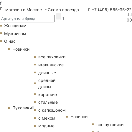
f
- магазин в Москве -
- Схема проезда -
+7 (495) 565-35-22
0
0
Женщинам
Мужчинам
О нас
Новинки
все пуховики
итальянские
длинные
средней
длины
короткие
стильные
Пуховики
с капюшоном
Новинки
с мехом
все пуховики
модные