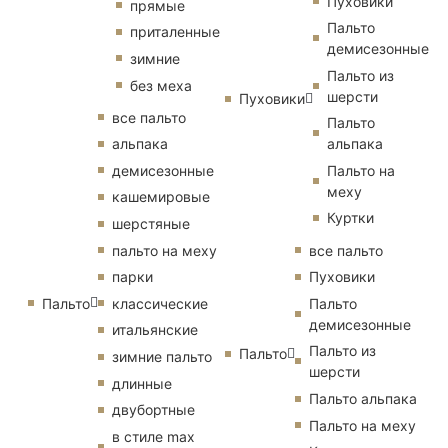
Пуховики
прямые
Пальто
приталенные
демисезонные
зимние
Пальто из
без меха
шерсти
Пуховики
все пальто
Пальто
альпака
альпака
демисезонные
Пальто на
меху
кашемировые
Куртки
шерстяные
пальто на меху
все пальто
парки
Пуховики
Пальто
классические
Пальто
демисезонные
итальянские
Пальто из
Пальто
зимние пальто
шерсти
длинные
Пальто альпака
двубортные
Пальто на меху
в стиле max