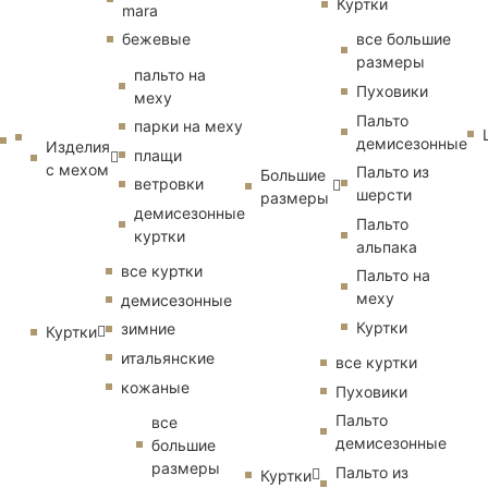
Куртки
mara
бежевые
все большие
размеры
пальто на
Пуховики
меху
Пальто
парки на меху
демисезонные
Изделия
плащи
с мехом
Пальто из
Большие
ветровки
шерсти
размеры
демисезонные
Пальто
куртки
альпака
все куртки
Пальто на
меху
демисезонные
Куртки
зимние
Куртки
итальянские
все куртки
кожаные
Пуховики
Пальто
все
демисезонные
большие
размеры
Пальто из
Куртки