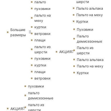
шерсти
пальто
Пальто альпака
пуховики
Пальто на меху
пальто на
меху
Куртки
куртки
Пуховики
Большие
ветровки
размеры
Пальто
плащи
демисезонные
пальто из
Пальто из
АКЦИЯ
шерсти
шерсти
пуховики
Пальто альпака
куртки
Пальто на меху
плащи
Куртки
ветровки
пуховики
пальто
демисезонные
пальто из
АКЦИЯ
шерсти