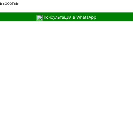
ььооотьь
Консультация в WhatsApp