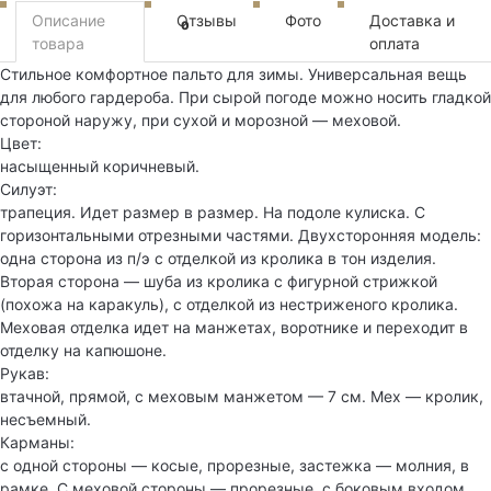
Описание
Отзывы
Фото
Доставка и
0
товара
оплата
Стильное комфортное пальто для зимы. Универсальная вещь
для любого гардероба. При сырой погоде можно носить гладкой
стороной наружу, при сухой и морозной — меховой.
Цвет:
насыщенный коричневый.
Силуэт:
трапеция. Идет размер в размер. На подоле кулиска. С
горизонтальными отрезными частями. Двухсторонняя модель:
одна сторона из п/э с отделкой из кролика в тон изделия.
Вторая сторона — шуба из кролика с фигурной стрижкой
(похожа на каракуль), с отделкой из нестриженого кролика.
Меховая отделка идет на манжетах, воротнике и переходит в
отделку на капюшоне.
Рукав:
втачной, прямой, с меховым манжетом — 7 см. Мех — кролик,
несъемный.
Карманы:
с одной стороны — косые, прорезные, застежка — молния, в
рамке. С меховой стороны — прорезные, с боковым входом,