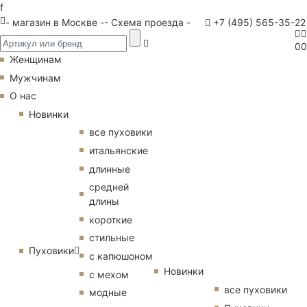
f
- магазин в Москве -
- Схема проезда -
+7 (495) 565-35-22
0
0
Женщинам
Мужчинам
О нас
Новинки
все пуховики
итальянские
длинные
средней
длины
короткие
стильные
Пуховики
с капюшоном
Новинки
с мехом
все пуховики
модные