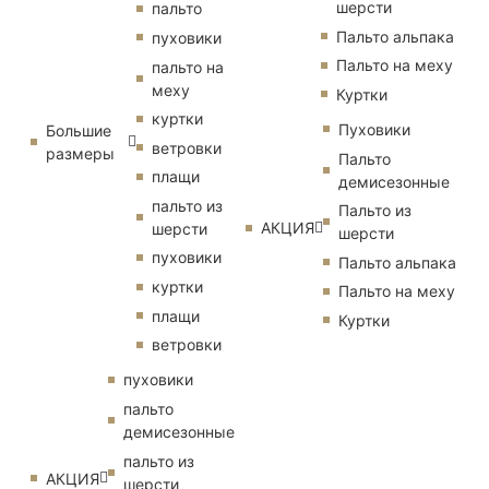
шерсти
пальто
Пальто альпака
пуховики
Пальто на меху
пальто на
меху
Куртки
куртки
Пуховики
Большие
ветровки
размеры
Пальто
плащи
демисезонные
пальто из
Пальто из
АКЦИЯ
шерсти
шерсти
пуховики
Пальто альпака
куртки
Пальто на меху
плащи
Куртки
ветровки
пуховики
пальто
демисезонные
пальто из
АКЦИЯ
шерсти