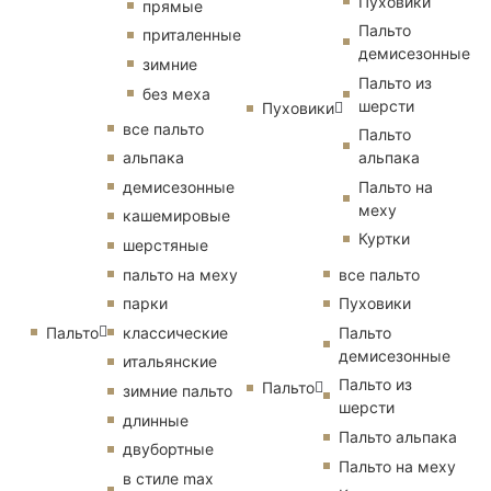
Пуховики
прямые
Пальто
приталенные
демисезонные
зимние
Пальто из
без меха
шерсти
Пуховики
все пальто
Пальто
альпака
альпака
демисезонные
Пальто на
меху
кашемировые
Куртки
шерстяные
пальто на меху
все пальто
парки
Пуховики
Пальто
классические
Пальто
демисезонные
итальянские
Пальто из
Пальто
зимние пальто
шерсти
длинные
Пальто альпака
двубортные
Пальто на меху
в стиле max