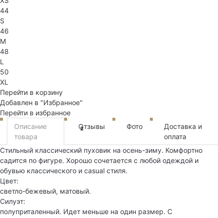
XS
44
S
46
M
48
L
50
XL
Перейти в корзину
Добавлен в "Избранное"
Перейти в избранное
Описание
Отзывы
Фото
Доставка и
2
товара
оплата
Стильный классический пуховик на осень-зиму. Комфортно
садится по фигуре. Хорошо сочетается с любой одеждой и
обувью классического и casual стиля.
Цвет:
светло-бежевый, матовый.
Силуэт:
полуприталенный. Идет меньше на один размер. С