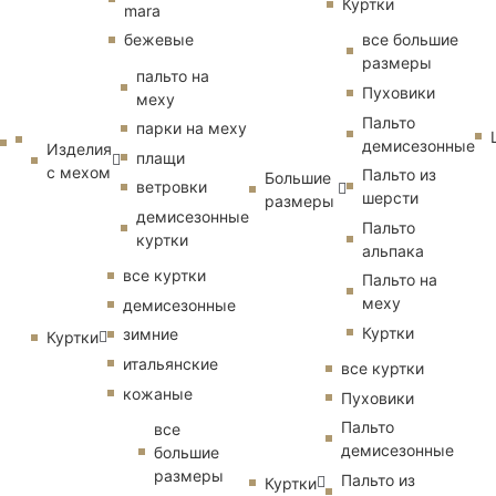
Куртки
mara
бежевые
все большие
размеры
пальто на
Пуховики
меху
Пальто
парки на меху
демисезонные
Изделия
плащи
с мехом
Пальто из
Большие
ветровки
шерсти
размеры
демисезонные
Пальто
куртки
альпака
все куртки
Пальто на
меху
демисезонные
Куртки
зимние
Куртки
итальянские
все куртки
кожаные
Пуховики
Пальто
все
демисезонные
большие
размеры
Пальто из
Куртки