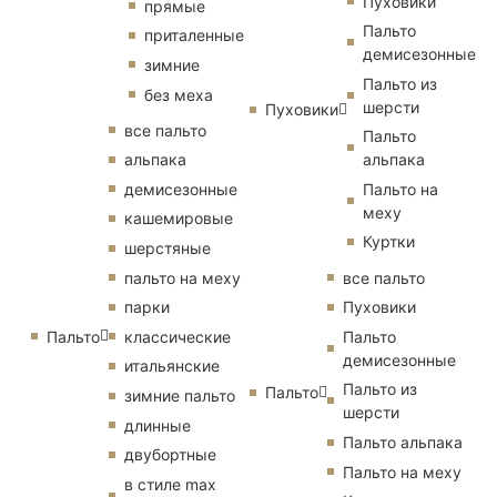
Пуховики
прямые
Пальто
приталенные
демисезонные
зимние
Пальто из
без меха
шерсти
Пуховики
все пальто
Пальто
альпака
альпака
демисезонные
Пальто на
меху
кашемировые
Куртки
шерстяные
пальто на меху
все пальто
парки
Пуховики
Пальто
классические
Пальто
демисезонные
итальянские
Пальто из
Пальто
зимние пальто
шерсти
длинные
Пальто альпака
двубортные
Пальто на меху
в стиле max