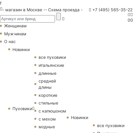
f
- магазин в Москве -
- Схема проезда -
+7 (495) 565-35-22
0
0
Женщинам
Мужчинам
О нас
Новинки
все пуховики
итальянские
длинные
средней
длины
короткие
стильные
Пуховики
с капюшоном
Новинки
с мехом
все пуховики
модные