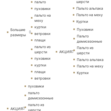
шерсти
пальто
Пальто альпака
пуховики
Пальто на меху
пальто на
меху
Куртки
куртки
Пуховики
Большие
ветровки
размеры
Пальто
плащи
демисезонные
пальто из
Пальто из
АКЦИЯ
шерсти
шерсти
пуховики
Пальто альпака
куртки
Пальто на меху
плащи
Куртки
ветровки
пуховики
пальто
демисезонные
пальто из
АКЦИЯ
шерсти