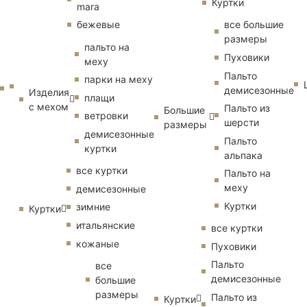
Куртки
mara
бежевые
все большие
размеры
пальто на
Пуховики
меху
Пальто
парки на меху
демисезонные
Изделия
плащи
с мехом
Пальто из
Большие
ветровки
шерсти
размеры
демисезонные
Пальто
куртки
альпака
все куртки
Пальто на
меху
демисезонные
Куртки
зимние
Куртки
итальянские
все куртки
кожаные
Пуховики
Пальто
все
демисезонные
большие
размеры
Пальто из
Куртки