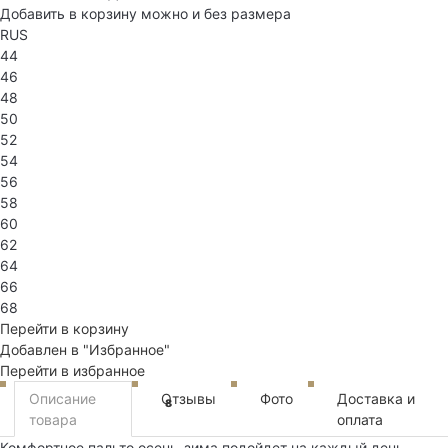
Добавить в корзину можно и без размера
RUS
44
46
48
50
52
54
56
58
60
62
64
66
68
Перейти в корзину
Добавлен в "Избранное"
Перейти в избранное
Описание
Отзывы
Фото
Доставка и
8
товара
оплата
Комфортное пальто осень-зима подойдет на каждый день.