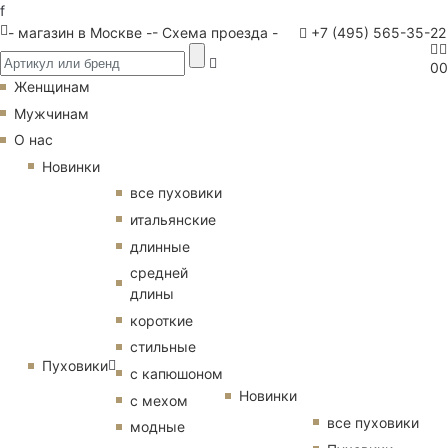
f
- магазин в Москве -
- Схема проезда -
+7 (495) 565-35-22
0
0
Женщинам
Мужчинам
О нас
Новинки
все пуховики
итальянские
длинные
средней
длины
короткие
стильные
Пуховики
с капюшоном
Новинки
с мехом
все пуховики
модные