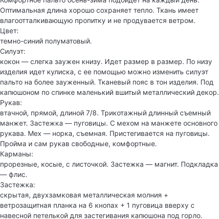
Оптимальная длина хорошо сохраняет тепло. Ткань имеет
влагоотталкивающую пропитку и не продувается ветром.
Цвет:
темно-синий полуматовый.
Силуэт:
кокон — слегка заужен книзу. Идет размер в размер. По низу
изделия идет кулиска, с ее помощью можно изменить силуэт
пальто на более зауженный. Тканевый пояс в тон изделия. Под
капюшоном по спинке маленький вшитый металлический декор.
Рукав:
втачной, прямой, длиной 7/8. Трикотажный длинный съемный
манжет. Застежка — пуговицы. С мехом на манжете основного
рукава. Мех — норка, съемная. Пристегивается на пуговицы.
Пройма и сам рукав свободные, комфортные.
Карманы:
прорезные, косые, с листочкой. Застежка — магнит. Подкладка
— флис.
Застежка:
скрытая, двухзамковая металлическая молния +
ветрозащитная планка на 6 кнопах + 1 пуговица вверху с
навесной петелькой для застегивания капюшона под горло.