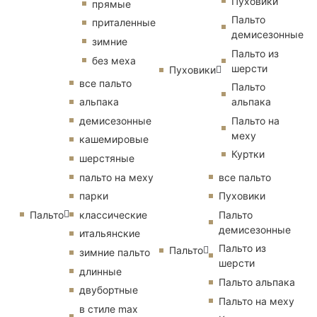
Пуховики
прямые
Пальто
приталенные
демисезонные
зимние
Пальто из
без меха
шерсти
Пуховики
все пальто
Пальто
альпака
альпака
демисезонные
Пальто на
меху
кашемировые
Куртки
шерстяные
пальто на меху
все пальто
парки
Пуховики
Пальто
классические
Пальто
демисезонные
итальянские
Пальто из
Пальто
зимние пальто
шерсти
длинные
Пальто альпака
двубортные
Пальто на меху
в стиле max