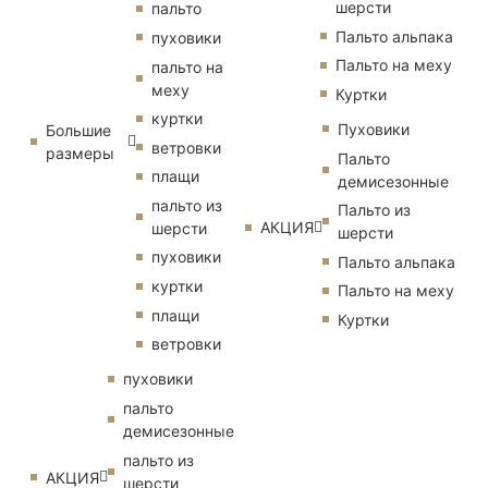
шерсти
пальто
Пальто альпака
пуховики
Пальто на меху
пальто на
меху
Куртки
куртки
Пуховики
Большие
ветровки
размеры
Пальто
плащи
демисезонные
пальто из
Пальто из
АКЦИЯ
шерсти
шерсти
пуховики
Пальто альпака
куртки
Пальто на меху
плащи
Куртки
ветровки
пуховики
пальто
демисезонные
пальто из
АКЦИЯ
шерсти