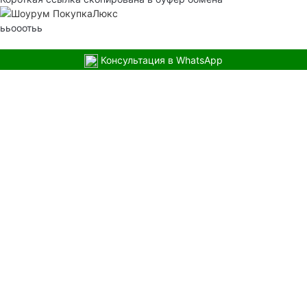
ььооотьь
Консультация в WhatsApp