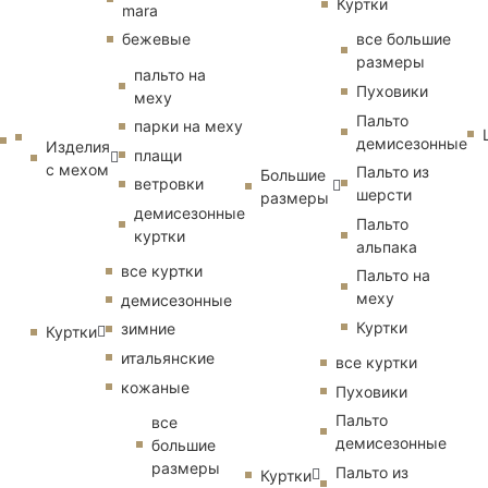
Куртки
mara
бежевые
все большие
размеры
пальто на
Пуховики
меху
Пальто
парки на меху
демисезонные
Изделия
плащи
с мехом
Пальто из
Большие
ветровки
шерсти
размеры
демисезонные
Пальто
куртки
альпака
все куртки
Пальто на
меху
демисезонные
Куртки
зимние
Куртки
итальянские
все куртки
кожаные
Пуховики
Пальто
все
демисезонные
большие
размеры
Пальто из
Куртки