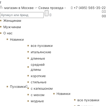
f
- магазин в Москве -
- Схема проезда -
+7 (495) 565-35-22
0
0
Женщинам
Мужчинам
О нас
Новинки
все пуховики
итальянские
длинные
средней
длины
короткие
стильные
Пуховики
с капюшоном
Новинки
с мехом
все пуховики
модные