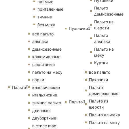
Пуховики
прямые
Пальто
приталенные
демисезонные
зимние
Пальто из
без меха
шерсти
Пуховики
все пальто
Пальто
альпака
альпака
демисезонные
Пальто на
меху
кашемировые
Куртки
шерстяные
пальто на меху
все пальто
парки
Пуховики
Пальто
классические
Пальто
демисезонные
итальянские
Пальто из
Пальто
зимние пальто
шерсти
длинные
Пальто альпака
двубортные
Пальто на меху
в стиле max