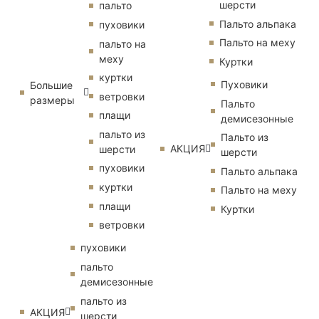
шерсти
пальто
Пальто альпака
пуховики
Пальто на меху
пальто на
меху
Куртки
куртки
Пуховики
Большие
ветровки
размеры
Пальто
плащи
демисезонные
пальто из
Пальто из
АКЦИЯ
шерсти
шерсти
пуховики
Пальто альпака
куртки
Пальто на меху
плащи
Куртки
ветровки
пуховики
пальто
демисезонные
пальто из
АКЦИЯ
шерсти