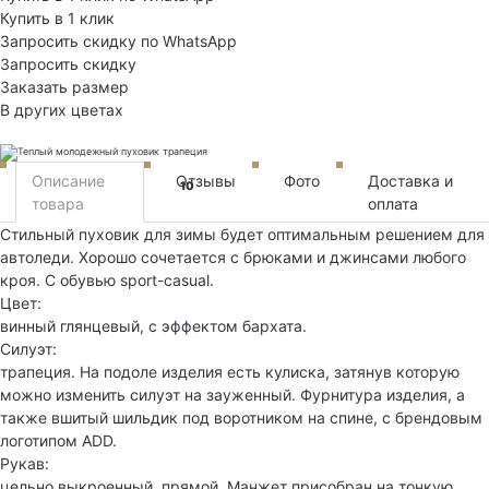
Купить в 1 клик
Запросить скидку по WhatsApp
Запросить скидку
Заказать размер
В других цветах
Описание
Отзывы
Фото
Доставка и
10
товара
оплата
Стильный пуховик для зимы будет оптимальным решением для
автоледи. Хорошо сочетается с брюками и джинсами любого
кроя. С обувью sport-casual.
Цвет:
винный глянцевый, с эффектом бархата.
Силуэт:
трапеция. На подоле изделия есть кулиска, затянув которую
можно изменить силуэт на зауженный. Фурнитура изделия, а
также вшитый шильдик под воротником на спине, с брендовым
логотипом ADD.
Рукав:
цельно выкроенный, прямой. Манжет присобран на тонкую