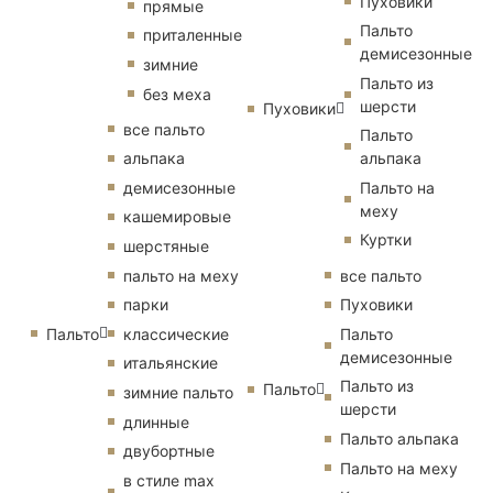
Пуховики
прямые
Пальто
приталенные
демисезонные
зимние
Пальто из
без меха
шерсти
Пуховики
все пальто
Пальто
альпака
альпака
демисезонные
Пальто на
меху
кашемировые
Куртки
шерстяные
пальто на меху
все пальто
парки
Пуховики
Пальто
классические
Пальто
демисезонные
итальянские
Пальто из
Пальто
зимние пальто
шерсти
длинные
Пальто альпака
двубортные
Пальто на меху
в стиле max