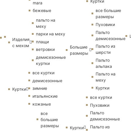
Куртки
mara
бежевые
все большие
размеры
пальто на
Пуховики
меху
Пальто
парки на меху
демисезонные
Изделия
плащи
с мехом
Пальто из
Большие
ветровки
шерсти
размеры
демисезонные
Пальто
куртки
альпака
все куртки
Пальто на
меху
демисезонные
Куртки
зимние
Куртки
итальянские
все куртки
кожаные
Пуховики
Пальто
все
демисезонные
большие
размеры
Пальто из
Куртки