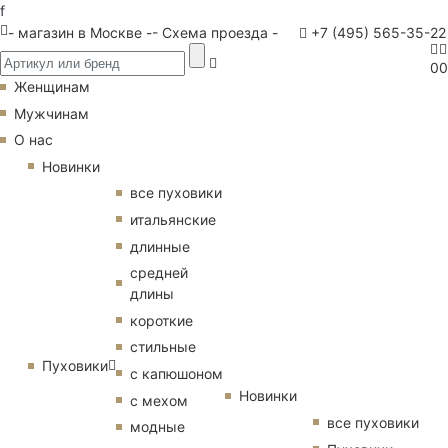
f
- магазин в Москве -
- Схема проезда -
+7 (495) 565-35-22
0
0
Женщинам
Мужчинам
О нас
Новинки
все пуховики
итальянские
длинные
средней
длины
короткие
стильные
Пуховики
с капюшоном
Новинки
с мехом
все пуховики
модные