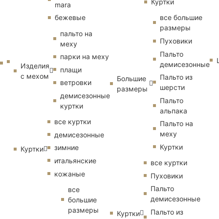
Куртки
mara
бежевые
все большие
размеры
пальто на
Пуховики
меху
Пальто
парки на меху
демисезонные
Изделия
плащи
с мехом
Пальто из
Большие
ветровки
шерсти
размеры
демисезонные
Пальто
куртки
альпака
все куртки
Пальто на
меху
демисезонные
Куртки
зимние
Куртки
итальянские
все куртки
кожаные
Пуховики
Пальто
все
демисезонные
большие
размеры
Пальто из
Куртки