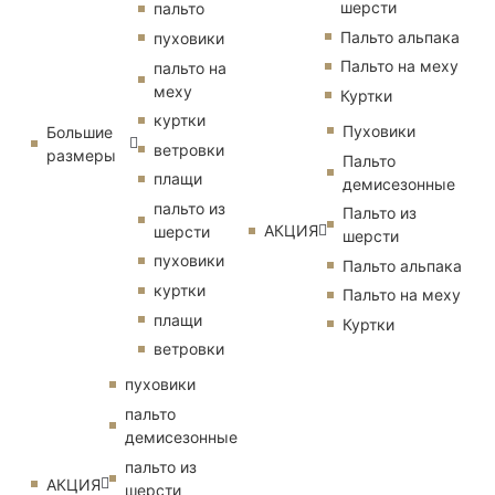
шерсти
пальто
Пальто альпака
пуховики
Пальто на меху
пальто на
меху
Куртки
куртки
Пуховики
Большие
ветровки
размеры
Пальто
плащи
демисезонные
пальто из
Пальто из
АКЦИЯ
шерсти
шерсти
пуховики
Пальто альпака
куртки
Пальто на меху
плащи
Куртки
ветровки
пуховики
пальто
демисезонные
пальто из
АКЦИЯ
шерсти