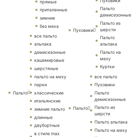
Пуховики
прямые
Пальто
приталенные
демисезонные
зимние
Пальто из
без меха
шерсти
Пуховики
все пальто
Пальто
альпака
альпака
демисезонные
Пальто на
меху
кашемировые
Куртки
шерстяные
пальто на меху
все пальто
парки
Пуховики
Пальто
классические
Пальто
демисезонные
итальянские
Пальто из
Пальто
зимние пальто
шерсти
длинные
Пальто альпака
двубортные
Пальто на меху
в стиле max