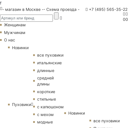
f
- магазин в Москве -
- Схема проезда -
+7 (495) 565-35-22
0
0
Женщинам
Мужчинам
О нас
Новинки
все пуховики
итальянские
длинные
средней
длины
короткие
стильные
Пуховики
с капюшоном
Новинки
с мехом
все пуховики
модные