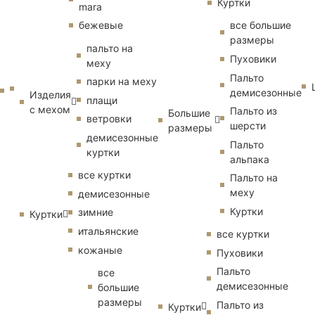
Куртки
mara
бежевые
все большие
размеры
пальто на
Пуховики
меху
Пальто
парки на меху
демисезонные
Изделия
плащи
с мехом
Пальто из
Большие
ветровки
шерсти
размеры
демисезонные
Пальто
куртки
альпака
все куртки
Пальто на
меху
демисезонные
Куртки
зимние
Куртки
итальянские
все куртки
кожаные
Пуховики
Пальто
все
демисезонные
большие
размеры
Пальто из
Куртки