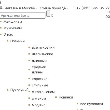
f
- магазин в Москве -
- Схема проезда -
+7 (495) 565-35-22
0
0
Женщинам
Мужчинам
О нас
Новинки
все пуховики
итальянские
длинные
средней
длины
короткие
стильные
Пуховики
с капюшоном
Новинки
с мехом
все пуховики
модные