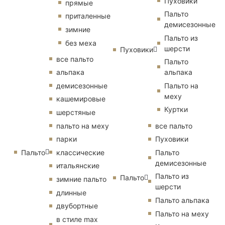
Пуховики
прямые
Пальто
приталенные
демисезонные
зимние
Пальто из
без меха
шерсти
Пуховики
все пальто
Пальто
альпака
альпака
демисезонные
Пальто на
меху
кашемировые
Куртки
шерстяные
пальто на меху
все пальто
парки
Пуховики
Пальто
классические
Пальто
демисезонные
итальянские
Пальто из
Пальто
зимние пальто
шерсти
длинные
Пальто альпака
двубортные
Пальто на меху
в стиле max