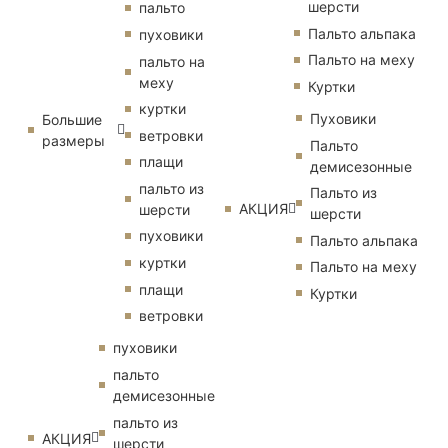
шерсти
пальто
Пальто альпака
пуховики
Пальто на меху
пальто на
меху
Куртки
куртки
Пуховики
Большие
ветровки
размеры
Пальто
плащи
демисезонные
пальто из
Пальто из
АКЦИЯ
шерсти
шерсти
пуховики
Пальто альпака
куртки
Пальто на меху
плащи
Куртки
ветровки
пуховики
пальто
демисезонные
пальто из
АКЦИЯ
шерсти