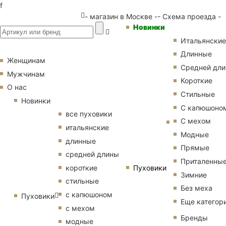
f
- магазин в Москве -
- Схема проезда -
Новинки
Итальянские
Длинные
Женщинам
Средней дл
Мужчинам
Короткие
О нас
Стильные
Новинки
С капюшоно
все пуховики
С мехом
итальянские
Модные
длинные
Прямые
средней длины
Приталенны
Пуховики
короткие
Зимние
стильные
Без меха
с капюшоном
Пуховики
Еще категор
с мехом
Бренды
модные