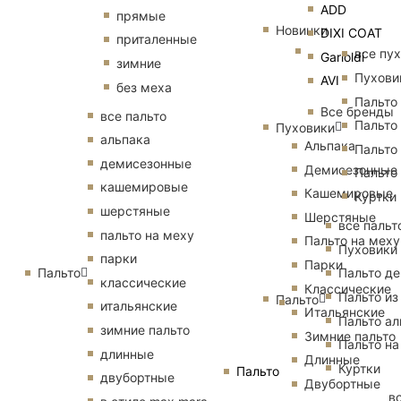
ADD
прямые
Новинки
DIXI COAT
приталенные
все пу
Garioldi
зимние
Пухови
AVI
без меха
Пальто
Все бренды
все пальто
Пальто
Пуховики
альпака
Альпака
Пальто
демисезонные
Демисезонные
Пальто
кашемировые
Кашемировые
Куртки
шерстяные
Шерстяные
все пальт
пальто на меху
Пальто на меху
Пуховики
парки
Парки
Пальто
Пальто д
классические
Классические
Пальто из
Пальто
итальянские
Итальянские
Пальто ал
зимние пальто
Зимние пальто
Пальто на
длинные
Длинные
Куртки
Пальто
двубортные
Двубортные
в