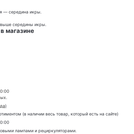
ия — середина икры.
ь выше середины икры.
 в магазине
20:00
ных.
зда
)
иментом (в наличии весь товар, который есть на сайте)
20:00
товыми лампами и рециркуляторами.