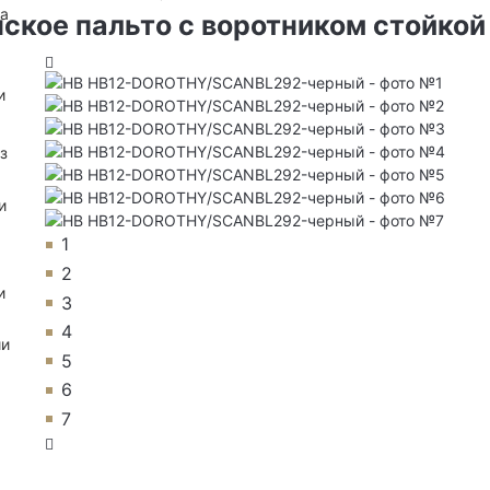
на
ское пальто с воротником стойкой
и
з
и
1
2
и
3
4
ии
5
6
7