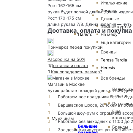
Итальянские
Рост 162-165 см
Зимние
рукав будет полной длины. Длина издел
Рост 170-175 см
Длинные
длина рукава 7/8. Длина изделия — чут
Зимние куртки
Доставка, оплата и покупка
Пальто
На меху
Еще категории
Примерка перед покупкой
Бренды
Рассрочка на 50%
Teresa Tardia
Доставка и оплата
Heresis
Как определить размер?
Все бренды
Магазин в Москве
Пальто из
Бутик работает каждый день с 11:00 до 
шерсти
Работаем все праздники без выход
Пуховики
Варшавское шоссе, 26
(
схема прое
Еще
Большой шоу-рум с огромным ассорт
категории
Мужчинам
Работаем без выходных с 11:00 до 
Большие
Бренды
Зал дезинфицируерся ультрафиоле
размеры