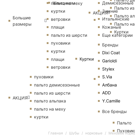
Женщинам
Демисезонные
пальто на меху
Пальто из
Зимние
куртки
АКЦИЯ
Пальто ал
Большие
Итальянские
ветровки
размеры
Пальто на
Кожаные
плащи
Куртки
Еще категории
пальто из шерсти
пуховики
Бренды
куртки
Dixi Coat
Куртки
плащи
Garioldi
ветровки
Stylex
S.Via
пуховики
Албана
пальто демисезонные
ADD
пальто из шерсти
АКЦИЯ
Y.Camille
пальто альпака
пальто на меху
Все бренды
куртки
Пальто
Пуховик
Главная
Шубы
норковые
Меховое норко