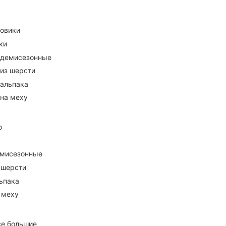
ховики
ки
 демисезонные
 из шерсти
 альпака
 на меху
о
емисезонные
 шерсти
ьпака
 меху
се большие