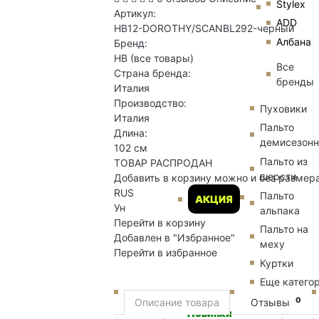
Stylex
Артикул:
ADD
HB12-DOROTHY/SCANBL292-черный
Албана
Бренд:
HB
(все товары)
Все
Страна бренда:
бренды
Италия
Производство:
Пуховики
Италия
Пальто
Длина:
демисезон
102 см
Пальто из
ТОВАР РАСПРОДАН
шерсти
Добавить в корзину можно и без размер
RUS
Пальто
АКЦИЯ
Ун
альпака
Перейти в корзину
Пальто на
Добавлен в "Избранное"
меху
Перейти в избранное
Куртки
Еще катего
0
Описание товара
Отзывы
Новинки