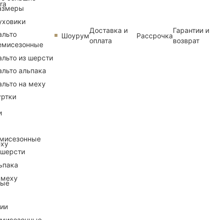
ra
азмеры
уховики
Доставка и
Гарантии и
альто
Шоурум
Рассрочка
оплата
возврат
емисезонные
альто из шерсти
альто альпака
альто на меху
уртки
и
емисезонные
еху
 шерсти
ьпака
 меху
ные
рии
емисезонные