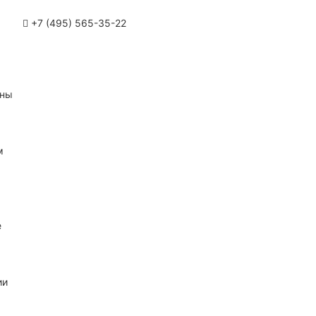
+7 (495) 565-35-22
ины
м
е
ии