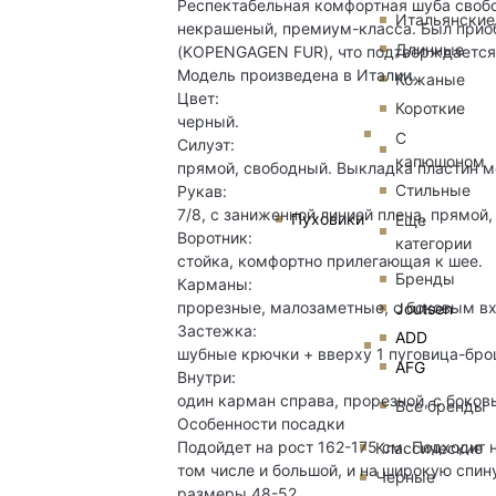
Респектабельная комфортная шуба свобо
Итальянские
некрашеный, премиум-класса. Был прио
Длинные
(KOPENGAGEN FUR), что подтверждается 
Модель произведена в Италии.
Кожаные
Цвет:
Короткие
черный.
С
Силуэт:
капюшоном
прямой, свободный. Выкладка пластин м
Стильные
Рукав:
7/8, с заниженной линией плеча, прямой
Пуховики
Еще
Воротник:
категории
стойка, комфортно прилегающая к шее.
Бренды
Карманы:
прорезные, малозаметные, с боковым в
Joutsen
Застежка:
ADD
шубные крючки + вверху 1 пуговица-бро
AFG
Внутри:
один карман справа, прорезной, с боков
Все бренды
Особенности посадки
Подойдет на рост 162-175 см. Подходит 
Классические
том числе и большой, и на широкую спин
Черные
размеры 48-52.