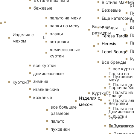
в стиле max mara
В стиле Max Ma
р
бежевые
Бежевые
П
пальто на меху
Еще категории
П
парки на меху
Большие
д
Бренды
размеры
плащи
Изделия с
П
Teresa Tardia
мехом
ветровки
П
Heresis
демисезонные
П
Leoni Bourge
куртки
К
Все бренды
все куртки
все куртк
Пальто на
демисезонные
Пуховики
меху
зимние
Куртки
Пальто д
Парки на м
итальянские
Пальто из
Куртки
Плащи
кожаные
Изделия с
Пальто ал
Ветровки
мехом
все большие
Пальто на
Демисезон
размеры
Куртки
куртки
пальто
Еще катего
Пуховики
пуховики
Пальто д