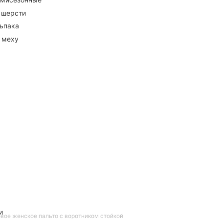
 шерсти
ьпака
 меху
и
вое женское пальто с воротником стойкой