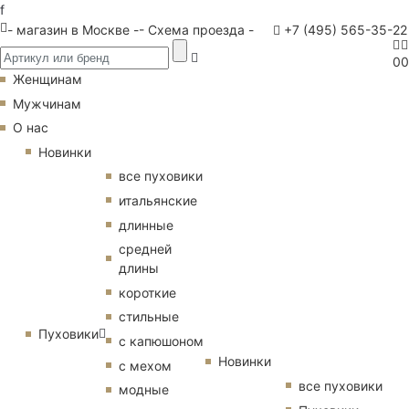
f
- магазин в Москве -
- Схема проезда -
+7 (495) 565-35-22
0
0
Женщинам
Мужчинам
О нас
Новинки
все пуховики
итальянские
длинные
средней
длины
короткие
стильные
Пуховики
с капюшоном
Новинки
с мехом
все пуховики
модные