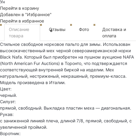
Ун
Перейти в корзину
Добавлен в "Избранное"
Перейти в избранное
Описание
Отзывы
Фото
Доставка и
0
товара
оплата
Стильное свободное норковое пальто для зимы. Использован
высококачественный мех черной североамериканской норки
Black Nafa. Который был приобретен на пушном аукционе NAFA
(North American Fur Auctions) в Торонто, что подтверждается
соответствующей внутренней биркой на изделии. Мех
натуральный, нестриженый, некрашеный, премиум-класса.
Модель произведена в Италии.
Цвет:
черный.
Силуэт:
прямой, свободный. Выкладка пластин меха — диагональная.
Рукав:
с заниженной линией плеча, длиной 7/8, прямой, свободный, с
увеличенной проймой.
Воротник: