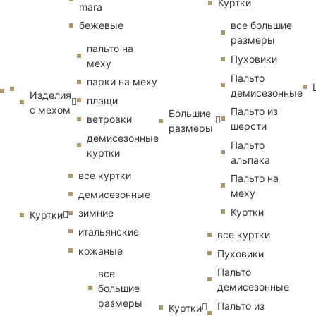
Куртки
mara
бежевые
все большие
размеры
пальто на
Пуховики
меху
Пальто
парки на меху
демисезонные
Изделия
плащи
с мехом
Пальто из
Большие
ветровки
шерсти
размеры
демисезонные
Пальто
куртки
альпака
все куртки
Пальто на
меху
демисезонные
Куртки
зимние
Куртки
итальянские
все куртки
кожаные
Пуховики
Пальто
все
демисезонные
большие
размеры
Пальто из
Куртки