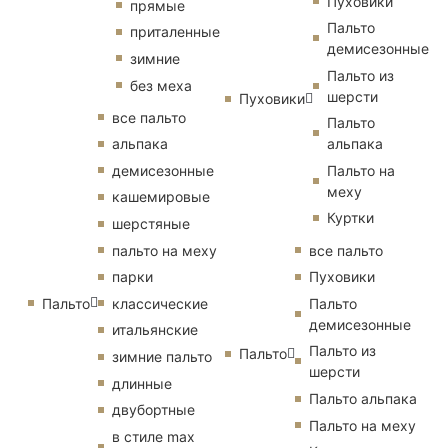
Пуховики
прямые
Пальто
приталенные
демисезонные
зимние
Пальто из
без меха
шерсти
Пуховики
все пальто
Пальто
альпака
альпака
демисезонные
Пальто на
меху
кашемировые
Куртки
шерстяные
пальто на меху
все пальто
парки
Пуховики
Пальто
классические
Пальто
демисезонные
итальянские
Пальто из
Пальто
зимние пальто
шерсти
длинные
Пальто альпака
двубортные
Пальто на меху
в стиле max