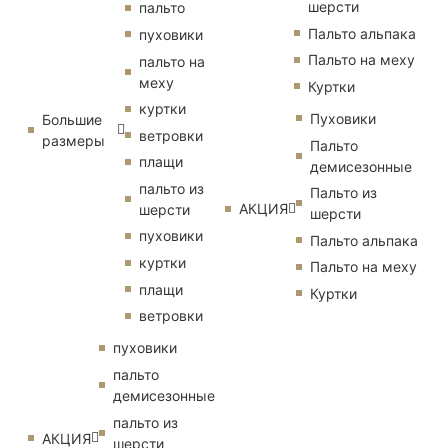
шерсти
пальто
Пальто альпака
пуховики
Пальто на меху
пальто на
меху
Куртки
куртки
Пуховики
Большие
ветровки
размеры
Пальто
плащи
демисезонные
пальто из
Пальто из
АКЦИЯ
шерсти
шерсти
пуховики
Пальто альпака
куртки
Пальто на меху
плащи
Куртки
ветровки
пуховики
пальто
демисезонные
пальто из
АКЦИЯ
шерсти