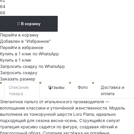
62
64
66
В корзину
Перейти в корзину
Добавлен в "Избранное"
Перейти в избранное
Купить в 1 клик по WhatsApp
Купить в 1 клик
Запросить скидку по WhatsApp
Запросить скидку
Заказать размер
Описание
Отзывы
Фото
Доставка и
5
товара
оплата
Элегантное пальто от итальянского производителя —
воплощение классики и утончённой женственности. Модель
выполнена из тонкорунной шерсти Loro Piana, идеально
подходящей для сезона весна–осень. Струящийся силуэт
трапеция красиво садится по фигуре, создавая лёгкий и
благородный образ. Супатная застёжка на потайные