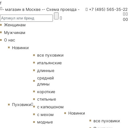
f
- магазин в Москве -
- Схема проезда -
+7 (495) 565-35-22
0
0
Женщинам
Мужчинам
О нас
Новинки
все пуховики
итальянские
длинные
средней
длины
короткие
стильные
Пуховики
с капюшоном
Новинки
с мехом
все пуховики
модные