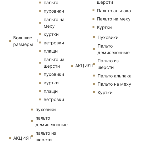
шерсти
пальто
Пальто альпака
пуховики
Пальто на меху
пальто на
меху
Куртки
куртки
Пуховики
Большие
ветровки
размеры
Пальто
плащи
демисезонные
пальто из
Пальто из
АКЦИЯ
шерсти
шерсти
пуховики
Пальто альпака
куртки
Пальто на меху
плащи
Куртки
ветровки
пуховики
пальто
демисезонные
пальто из
АКЦИЯ
шерсти