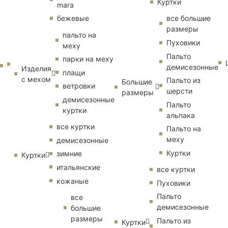
Куртки
mara
бежевые
все большие
размеры
пальто на
Пуховики
меху
Пальто
парки на меху
демисезонные
Изделия
плащи
с мехом
Пальто из
Большие
ветровки
шерсти
размеры
демисезонные
Пальто
куртки
альпака
все куртки
Пальто на
меху
демисезонные
Куртки
зимние
Куртки
итальянские
все куртки
кожаные
Пуховики
Пальто
все
демисезонные
большие
размеры
Пальто из
Куртки