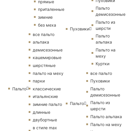
Пуховики
прямые
Пальто
приталенные
демисезонные
зимние
Пальто из
без меха
шерсти
Пуховики
все пальто
Пальто
альпака
альпака
демисезонные
Пальто на
меху
кашемировые
Куртки
шерстяные
пальто на меху
все пальто
парки
Пуховики
Пальто
классические
Пальто
демисезонные
итальянские
Пальто из
Пальто
зимние пальто
шерсти
длинные
Пальто альпака
двубортные
Пальто на меху
в стиле max