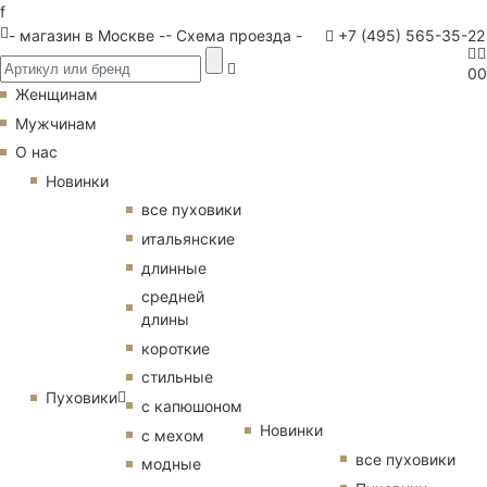
f
- магазин в Москве -
- Схема проезда -
+7 (495) 565-35-22
0
0
Женщинам
Мужчинам
О нас
Новинки
все пуховики
итальянские
длинные
средней
длины
короткие
стильные
Пуховики
с капюшоном
Новинки
с мехом
все пуховики
модные