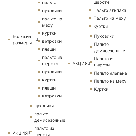
шерсти
пальто
Пальто альпака
пуховики
Пальто на меху
пальто на
меху
Куртки
куртки
Пуховики
Большие
ветровки
размеры
Пальто
плащи
демисезонные
пальто из
Пальто из
АКЦИЯ
шерсти
шерсти
пуховики
Пальто альпака
куртки
Пальто на меху
плащи
Куртки
ветровки
пуховики
пальто
демисезонные
пальто из
АКЦИЯ
шерсти