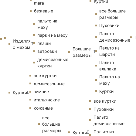
Куртки
mara
бежевые
все большие
размеры
пальто на
Пуховики
меху
Пальто
парки на меху
демисезонные
Изделия
плащи
с мехом
Пальто из
Большие
ветровки
шерсти
размеры
демисезонные
Пальто
куртки
альпака
все куртки
Пальто на
меху
демисезонные
Куртки
зимние
Куртки
итальянские
все куртки
кожаные
Пуховики
Пальто
все
демисезонные
большие
размеры
Пальто из
Куртки