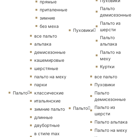
Пуховики
прямые
Пальто
приталенные
демисезонные
зимние
Пальто из
без меха
шерсти
Пуховики
все пальто
Пальто
альпака
альпака
демисезонные
Пальто на
меху
кашемировые
Куртки
шерстяные
пальто на меху
все пальто
парки
Пуховики
Пальто
классические
Пальто
демисезонные
итальянские
Пальто из
Пальто
зимние пальто
шерсти
длинные
Пальто альпака
двубортные
Пальто на меху
в стиле max