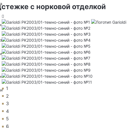
на
дстежке с норковой отделкой
и
з
и
и
1
ии
2
3
4
5
6