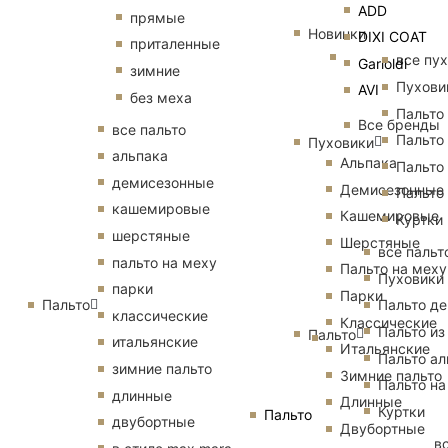
ADD
прямые
Новинки
DIXI COAT
приталенные
все пу
Garioldi
зимние
Пухови
AVI
без меха
Пальто
Все бренды
все пальто
Пальто
Пуховики
альпака
Альпака
Пальто
демисезонные
Демисезонные
Пальто
кашемировые
Кашемировые
Куртки
шерстяные
Шерстяные
все пальт
пальто на меху
Пальто на меху
Пуховики
парки
Парки
Пальто
Пальто д
классические
Классические
Пальто из
Пальто
итальянские
Итальянские
Пальто ал
зимние пальто
Зимние пальто
Пальто на
длинные
Длинные
Куртки
Пальто
двубортные
Двубортные
в