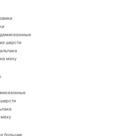
ховики
ки
 демисезонные
 из шерсти
 альпака
 на меху
о
емисезонные
 шерсти
ьпака
 меху
се большие