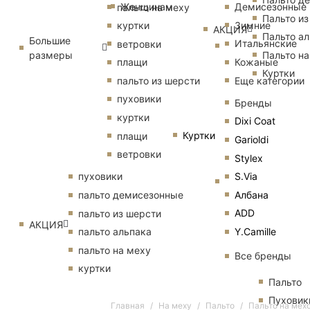
Женщинам
Демисезонные
пальто на меху
Пальто из
Зимние
куртки
АКЦИЯ
Пальто ал
Большие
Итальянские
ветровки
размеры
Пальто на
Кожаные
плащи
Куртки
Еще категории
пальто из шерсти
пуховики
Бренды
куртки
Dixi Coat
Куртки
плащи
Garioldi
ветровки
Stylex
S.Via
пуховики
Албана
пальто демисезонные
ADD
пальто из шерсти
АКЦИЯ
Y.Camille
пальто альпака
пальто на меху
Все бренды
куртки
Пальто
Пуховик
Главная
На меху
Пальто
Пальто на мех