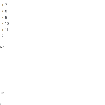
7
8
9
10
11
ные
рии
а