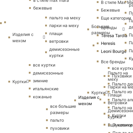
в стиле max mara
В стиле Max Ma
р
бежевые
Бежевые
П
пальто на меху
Еще категории
П
парки на меху
Большие
д
Бренды
размеры
плащи
Изделия с
П
Teresa Tardia
мехом
ветровки
П
Heresis
демисезонные
П
Leoni Bourge
куртки
К
Все бренды
все куртки
все куртк
Пальто на
демисезонные
Пуховики
меху
зимние
Куртки
Пальто д
Парки на м
итальянские
Пальто из
Куртки
Плащи
кожаные
Изделия с
Пальто ал
Ветровки
мехом
все большие
Пальто на
Демисезон
размеры
Куртки
куртки
пальто
Еще катего
Пуховики
пуховики
Пальто д