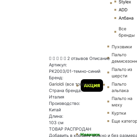
Stylex
ADD
Албана
Все
бренды
Пуховики
Пальто
2 отзывов
Описание
демисезон
Артикул:
Пальто из
PK2003/01-темно-синий
шерсти
Бренд:
Пальто
Garioldi
(все товары)
АКЦИЯ
альпака
Страна бренда:
Италия
Пальто на
Производство:
меху
Китай
Куртки
Длина:
Еще катего
103 см
ТОВАР РАСПРОДАН
Новинки
Добавить в корзину можно и без размер