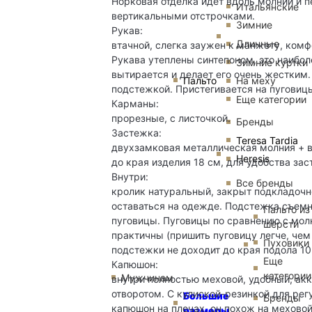
Норковая отделка идет вдоль молнии и 
Итальянские
вертикальными отстрочками.
Зимние
Рукав:
Длинные
втачной, слегка заужен к манжету, ком
Рукава утеплены синтепоном, это наибол
Зимние куртки
вытирается и делает его очень жестким.
Пальто
На меху
подстежкой. Пристегивается на пуговиц
Еще категории
Карманы:
прорезные, с листочкой.
Бренды
Застежка:
Teresa Tardia
двухзамковая металлическая молния + в
Heresis
до края изделия 18 см, для удобства зас
Внутри:
Все бренды
кролик натуральный, закрыт подкладочно
оставаться на одежде. Подстежка съемн
Пальто из
пуговицы. Пуговицы по сравнению с молн
шерсти
практичны (пришить пуговицу легче, че
Пуховики
подстежки не доходит до края подола 10
Еще
Капюшон:
категории
Мужчинам
внутри полностью меховой, удобный, акк
отворотом. С кулиской-резинкой для рег
Большие
Бренды
капюшон на плечах, он похож на меховой
размеры