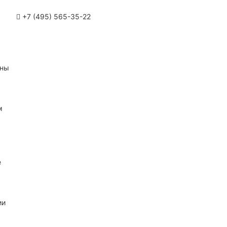
+7 (495) 565-35-22
ины
м
е
ии