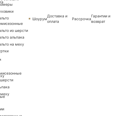
ra
азмеры
уховики
Доставка и
Гарантии и
альто
Шоурум
Рассрочка
оплата
возврат
емисезонные
альто из шерсти
альто альпака
альто на меху
уртки
и
емисезонные
еху
 шерсти
ьпака
 меху
ные
рии
емисезонные