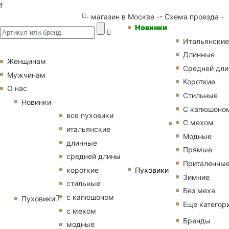
f
- магазин в Москве -
- Схема проезда -
Новинки
Итальянские
Длинные
Женщинам
Средней дл
Мужчинам
Короткие
О нас
Стильные
Новинки
С капюшоно
все пуховики
С мехом
итальянские
Модные
длинные
Прямые
средней длины
Приталенны
Пуховики
короткие
Зимние
стильные
Без меха
с капюшоном
Пуховики
Еще категор
с мехом
Бренды
модные