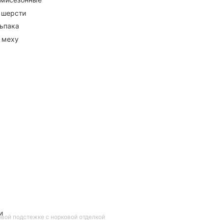
 шерсти
ьпака
 меху
и
овой подстежке с норковой отделкой