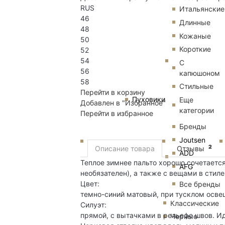
RUS
Итальянские
46
Длинные
48
Кожаные
50
Короткие
52
54
С
56
капюшоном
58
Стильные
Перейти в корзину
Пуховики
Еще
Добавлен в "Избранное"
категории
Перейти в избранное
Бренды
Joutsen
2
Описание товара
Отзывы
ADD
Теплое зимнее пальто хорошо сочетаетс
AFG
необязателен), а также с вещами в стиле
Цвет:
Все бренды
темно-синий матовый, при тусклом осве
Классические
Силуэт:
прямой, с вытачками в рельефе швов. И
Черные