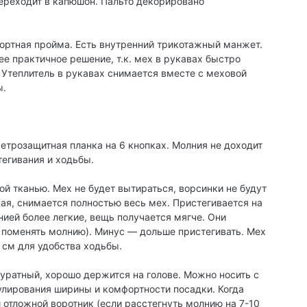
переходит в капюшон. Пальто декорировано
фортная пройма. Есть внутренний трикотажный манжет.
ее практичное решение, т.к. мех в рукавах быстро
 Утеплитель в рукавах снимается вместе с меховой
ы.
етрозащитная планка на 6 кнопках. Молния не доходит
тегивания и ходьбы.
й тканью. Мех не будет вытираться, ворсинки не будут
ая, снимается полностью весь мех. Пристегивается на
ией более легкие, вещь получается мягче. Они
м поменять молнию). Минус — дольше пристегивать. Мех
 см для удобства ходьбы.
уратный, хорошо держится на голове. Можно носить с
улирования ширины и комфортности посадки. Когда
 отложной воротник (если расстегнуть молнию на 7-10