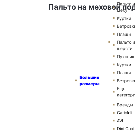
Пальто 
Пальто на меховой по
меху
Куртки
Ветровк
Плащи
Пальто и
шерсти
Пуховик
Куртки
Плащи
Большие
Ветровк
размеры
Еще
категор
Бренды
Garioldi
AVI
Dixi Coat