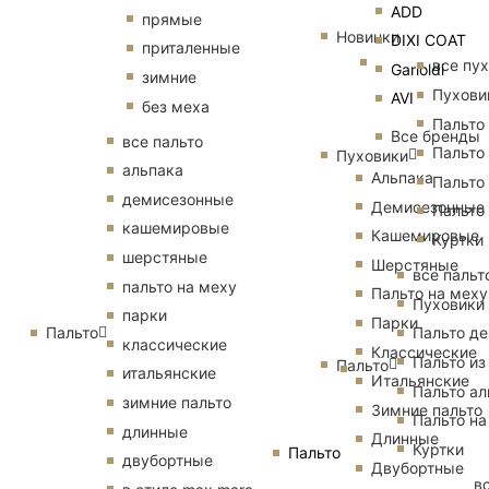
ADD
прямые
Новинки
DIXI COAT
приталенные
все пу
Garioldi
зимние
Пухови
AVI
без меха
Пальто
Все бренды
все пальто
Пальто
Пуховики
альпака
Альпака
Пальто
демисезонные
Демисезонные
Пальто
кашемировые
Кашемировые
Куртки
шерстяные
Шерстяные
все пальт
пальто на меху
Пальто на меху
Пуховики
парки
Парки
Пальто
Пальто д
классические
Классические
Пальто из
Пальто
итальянские
Итальянские
Пальто ал
зимние пальто
Зимние пальто
Пальто на
длинные
Длинные
Куртки
Пальто
двубортные
Двубортные
в