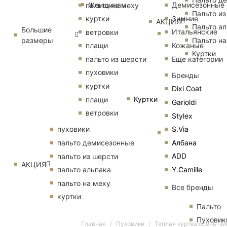
Женщинам
Демисезонные
пальто на меху
Пальто из
Зимние
куртки
АКЦИЯ
Пальто ал
Большие
Итальянские
ветровки
размеры
Пальто на
Кожаные
плащи
Куртки
Еще категории
пальто из шерсти
пуховики
Бренды
куртки
Dixi Coat
Куртки
плащи
Garioldi
ветровки
Stylex
S.Via
пуховики
Албана
пальто демисезонные
ADD
пальто из шерсти
АКЦИЯ
Y.Camille
пальто альпака
пальто на меху
Все бренды
куртки
Пальто
Пуховик
Главная
Пуховики
Теплая куртка осень-з