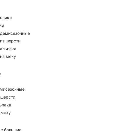
ховики
ки
 демисезонные
 из шерсти
 альпака
 на меху
о
емисезонные
 шерсти
ьпака
 меху
се большие