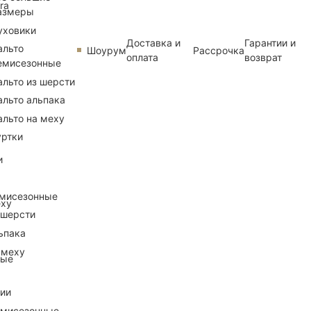
ra
азмеры
уховики
Доставка и
Гарантии и
альто
Шоурум
Рассрочка
оплата
возврат
емисезонные
альто из шерсти
альто альпака
альто на меху
уртки
и
емисезонные
еху
 шерсти
ьпака
 меху
ные
рии
емисезонные