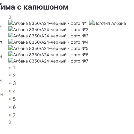
на
зима с капюшоном
и
з
и
1
2
и
3
4
ии
5
6
7