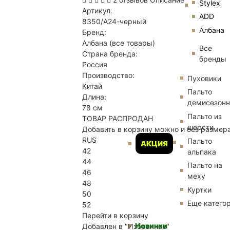
Stylex
Артикул:
ADD
8350/А24-черный
Албана
Бренд:
Албана
(все товары)
Все
Страна бренда:
бренды
Россия
Производство:
Пуховики
Китай
Пальто
Длина:
демисезон
78 см
Пальто из
ТОВАР РАСПРОДАН
шерсти
Добавить в корзину можно и без размер
RUS
Пальто
АКЦИЯ
42
альпака
44
Пальто на
46
меху
48
Куртки
50
Еще катего
52
Перейти в корзину
Новинки
Добавлен в "Избранное"