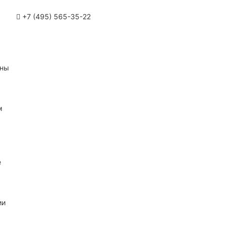
+7 (495) 565-35-22
ины
м
е
ии