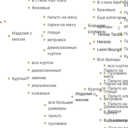
в стиле max mara
В стиле Max Ma
р
бежевые
Бежевые
П
пальто на меху
Еще категории
П
парки на меху
Большие
д
Бренды
размеры
плащи
Изделия с
П
Teresa Tardia
мехом
ветровки
П
Heresis
демисезонные
П
Leoni Bourge
куртки
К
Все бренды
все куртки
все куртк
Пальто на
демисезонные
Пуховики
меху
зимние
Куртки
Пальто д
Парки на м
итальянские
Пальто из
Куртки
Плащи
кожаные
Изделия с
Пальто ал
Ветровки
мехом
все большие
Пальто на
Демисезон
размеры
Куртки
куртки
пальто
Еще катего
Пуховики
пуховики
Пальто д