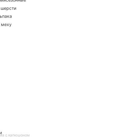
 шерсти
ьпака
 меху
и
има с капюшоном