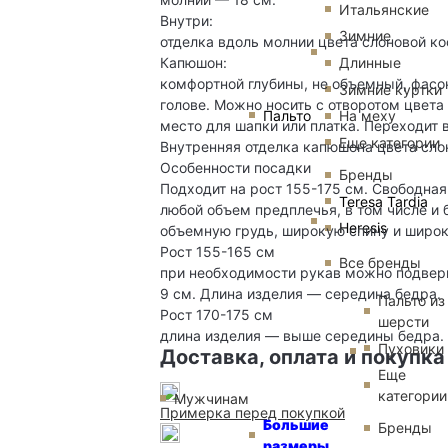
Итальянские
Внутри:
Зимние
отделка вдоль молнии цвета слоновой ко
Капюшон:
Длинные
комфортной глубины, не объемный, фасо
Зимние куртки
голове. Можно носить с отворотом цвета
Пальто
На меху
место для шапки или платка. Переходит 
Еще категории
Внутренняя отделка капюшона цвета сло
Особенности посадки
Бренды
Подходит на рост 155-175 см. Свободная
Teresa Tardia
любой объем предплечья, в том числе и 
Heresis
объемную грудь, широкую спину и широк
Рост 155-165 см
Все бренды
при необходимости рукав можно подверн
9 см. Длина изделия — середина бедра.
Пальто из
Рост 170-175 см
шерсти
длина изделия — выше середины бедра.
Пуховики
Доставка, оплата и покупка
Еще
категории
Мужчинам
Примерка перед покупкой
Большие
Бренды
размеры