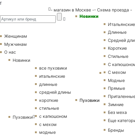
f
- магазин в Москве -
- Схема проезда -
Новинки
Итальянские
Длинные
Женщинам
Средней дл
Мужчинам
Короткие
О нас
Стильные
Новинки
С капюшоно
все пуховики
С мехом
итальянские
Модные
длинные
Прямые
средней длины
Приталенны
Пуховики
короткие
Зимние
стильные
Без меха
с капюшоном
Пуховики
Еще категор
с мехом
Бренды
модные