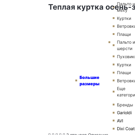
Пальто 
Теплая куртка осень-
меху
Куртки
Ветровк
Плащи
Пальто и
шерсти
Пуховик
Куртки
Плащи
Большие
Ветровк
размеры
Еще
категор
Бренды
Garioldi
AVI
Dixi Coat
2 отзывов
Описание