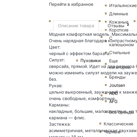
Перейти в избранное
Итальянские
Длинные
Кожаные
2
Описание товара
Отзывы
Короткие
Модная комфортная модель. Максимальн
С
Очень нарядная благодаря контрастному
капюшоном
Цвет:
Стильные
черный с эффектом бархата.
Силуэт:
Пуховики
Еще
оверсайз, прямой. Идет на два размера 
категории
можно изменить силуэт модели на заужен
Бренды
без.
Joutsen
Рукав:
цельно выкроенный, зауженный к манже
ADD
очень свободные, комфортные.
AFG
Карманы:
накладные, большие, малозаметные, не 
Все бренды
кармана — флис.
Классические
Застежка:
асимметричная, металлическая двухзамк
Черные
молнии — 18 см.