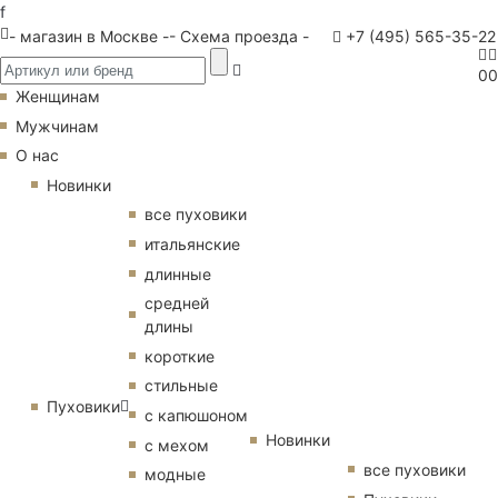
f
- магазин в Москве -
- Схема проезда -
+7 (495) 565-35-22
0
0
Женщинам
Мужчинам
О нас
Новинки
все пуховики
итальянские
длинные
средней
длины
короткие
стильные
Пуховики
с капюшоном
Новинки
с мехом
все пуховики
модные