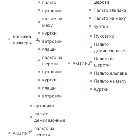
шерсти
пальто
Пальто альпака
пуховики
Пальто на меху
пальто на
меху
Куртки
куртки
Пуховики
Большие
ветровки
размеры
Пальто
плащи
демисезонные
пальто из
Пальто из
АКЦИЯ
шерсти
шерсти
пуховики
Пальто альпака
куртки
Пальто на меху
плащи
Куртки
ветровки
пуховики
пальто
демисезонные
пальто из
АКЦИЯ
шерсти