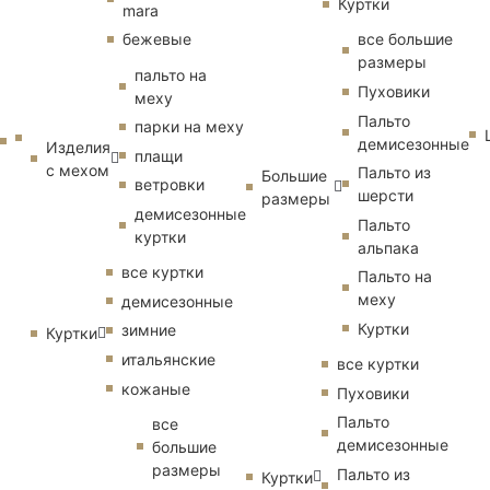
Куртки
mara
бежевые
все большие
размеры
пальто на
Пуховики
меху
Пальто
парки на меху
демисезонные
Изделия
плащи
с мехом
Пальто из
Большие
ветровки
шерсти
размеры
демисезонные
Пальто
куртки
альпака
все куртки
Пальто на
меху
демисезонные
Куртки
зимние
Куртки
итальянские
все куртки
кожаные
Пуховики
Пальто
все
демисезонные
большие
размеры
Пальто из
Куртки