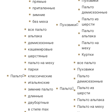
Пуховики
прямые
Пальто
приталенные
демисезонные
зимние
Пальто из
без меха
шерсти
Пуховики
все пальто
Пальто
альпака
альпака
демисезонные
Пальто на
меху
кашемировые
Куртки
шерстяные
пальто на меху
все пальто
парки
Пуховики
Пальто
классические
Пальто
демисезонные
итальянские
Пальто из
Пальто
зимние пальто
шерсти
длинные
Пальто альпака
двубортные
Пальто на меху
в стиле max