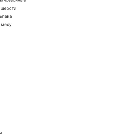
 шерсти
ьпака
 меху
и