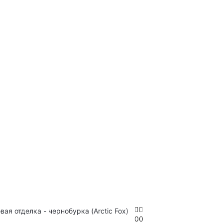
ая отделка - чернобурка (Arctic Fox)
0
0