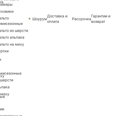
ra
азмеры
уховики
Доставка и
Гарантии и
альто
Шоурум
Рассрочка
оплата
возврат
емисезонные
альто из шерсти
альто альпака
альто на меху
уртки
и
емисезонные
еху
 шерсти
ьпака
 меху
ные
рии
емисезонные