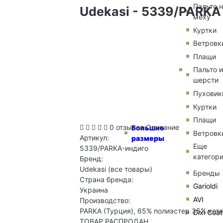
Пальто 
Udekasi - 5339/PARKA 
меху
Куртки
Ветровк
Плащи
Пальто и
шерсти
Пуховик
Куртки
Плащи
0 отзывов
Описание
Большие
Ветровк
Артикул:
размеры
Еще
5339/PARKA-индиго
категор
Бренд:
Udekasi
(все товары)
Бренды
Страна бренда:
Garioldi
Украина
AVI
Производство:
PARKA (Турция), 65% полиэстер 35% котон
Dixi Coat
ТОВАР РАСПРОДАН