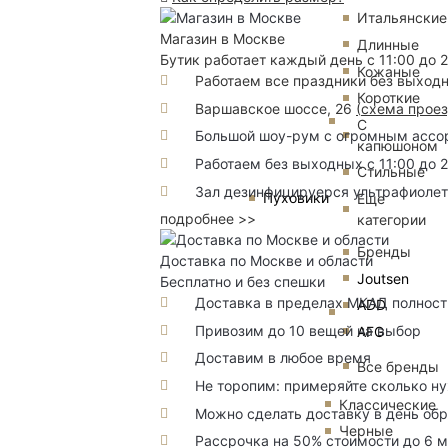
Итальянские
Магазин в Москве
Длинные
Бутик работает каждый день с 11:00 до 
Кожаные
Работаем все праздники без выход
Короткие
Варшавское шоссе, 26
(
схема прое
С
Большой шоу-рум с огромным ассорт
капюшоном
Работаем без выходных с 11:00 до 
Стильные
Зал дезинфицируерся ультрафиоле
Пуховики
Еще
подробнее >>
категории
Бренды
Доставка по Москве и области
Joutsen
Бесплатно и без спешки
Доставка в пределах МКАД полность
ADD
Привозим до 10 вещей на выбор
AFG
Доставим в любое время
Все бренды
Не торопим: примеряйте сколько н
Классические
Можно сделать доставку в день об
Черные
Рассрочка на 50% стоимости до 6 