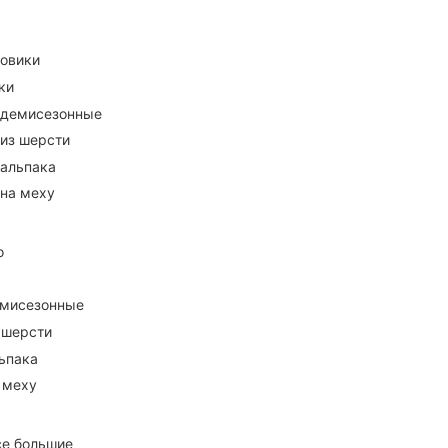
ховики
ки
 демисезонные
 из шерсти
 альпака
 на меху
о
емисезонные
 шерсти
ьпака
 меху
се большие