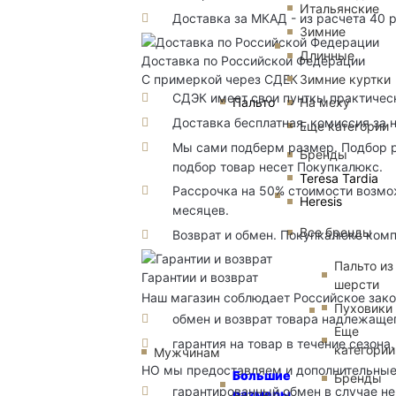
Итальянские
Доставка за МКАД - из расчета 40 
Зимние
Длинные
Доставка по Российской Федерации
Зимние куртки
С примеркой через СДЕК
СДЭК имеет свои пунткы практичес
Пальто
На меху
Доставка бесплатная, комиссия за 
Еще категории
Мы сами подберм размер. Подбор р
Бренды
подбор товар несет Покупкалюкс.
Teresa Tardia
Рассрочка на 50% стоимости возмож
Heresis
месяцев.
Все бренды
Возврат и обмен. Покупкалюкс комп
Пальто из
Гарантии и возврат
шерсти
Наш магазин соблюдает Российское зако
Пуховики
обмен и возврат товара надлежащег
Еще
гарантия на товар в течение сезона.
категории
Мужчинам
НО мы предоставляем и дополнительны
Большие
Бренды
гарантированный обмен в случае не
размеры