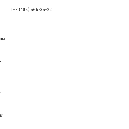
+7 (495) 565-35-22
ины
м
е
ии