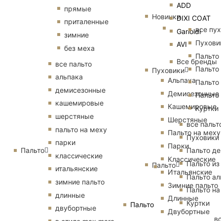
ADD
прямые
Новинки
DIXI COAT
приталенные
все пу
Garioldi
зимние
Пухови
AVI
без меха
Пальто
Все бренды
все пальто
Пальто
Пуховики
альпака
Альпака
Пальто
демисезонные
Демисезонные
Пальто
кашемировые
Кашемировые
Куртки
шерстяные
Шерстяные
все пальт
пальто на меху
Пальто на меху
Пуховики
парки
Парки
Пальто
Пальто д
классические
Классические
Пальто из
Пальто
итальянские
Итальянские
Пальто ал
зимние пальто
Зимние пальто
Пальто на
длинные
Длинные
Куртки
Пальто
двубортные
Двубортные
в