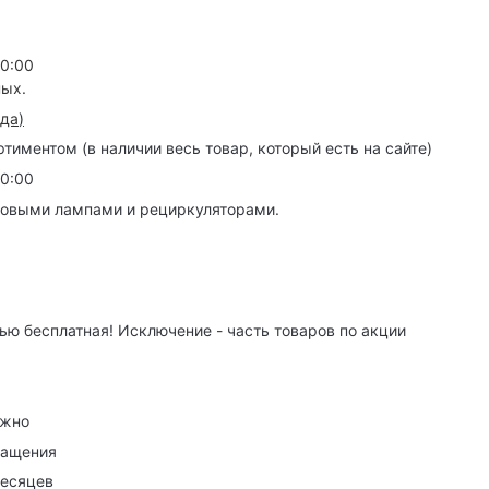
20:00
ных.
зда
)
иментом (в наличии весь товар, который есть на сайте)
20:00
товыми лампами и рециркуляторами.
ю бесплатная! Исключение - часть товаров по акции
ужно
ращения
месяцев