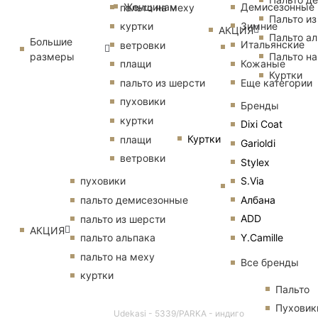
Женщинам
Демисезонные
пальто на меху
Пальто из
Зимние
куртки
АКЦИЯ
Пальто ал
Большие
Итальянские
ветровки
размеры
Пальто на
Кожаные
плащи
Куртки
Еще категории
пальто из шерсти
пуховики
Бренды
куртки
Dixi Coat
Куртки
плащи
Garioldi
ветровки
Stylex
S.Via
пуховики
Албана
пальто демисезонные
ADD
пальто из шерсти
АКЦИЯ
Y.Camille
пальто альпака
пальто на меху
Все бренды
куртки
Пальто
Пуховик
Udekasi - 5339/PARKA - индиго