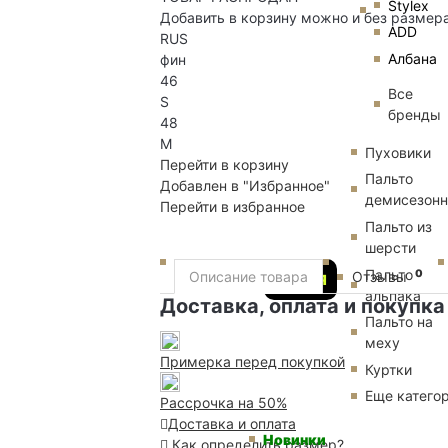
Stylex
Добавить в корзину можно и без размер
ADD
RUS
Албана
фин
46
Все
S
бренды
48
M
Пуховики
Перейти в корзину
Пальто
Добавлен в "Избранное"
демисезон
Перейти в избранное
Пальто из
шерсти
Пальто
0
Описание товара
Отзывы
АКЦИЯ
альпака
Доставка, оплата и покупка
Пальто на
меху
Примерка перед покупкой
Куртки
Еще катего
Рассрочка на 50%
Доставка и оплата
Новинки
Как определить размер?