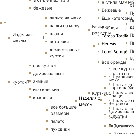
в стиле max mara
В стиле Max Ma
р
бежевые
Бежевые
П
пальто на меху
Еще категории
П
парки на меху
Большие
д
Бренды
размеры
плащи
Изделия с
П
Teresa Tardia
мехом
ветровки
П
Heresis
демисезонные
П
Leoni Bourge
куртки
К
Все бренды
все куртки
все куртк
Пальто на
демисезонные
Пуховики
меху
зимние
Куртки
Пальто д
Парки на м
итальянские
Пальто из
Куртки
Плащи
кожаные
Изделия с
Пальто ал
Ветровки
мехом
все большие
Пальто на
Демисезон
размеры
Куртки
куртки
пальто
Еще катего
Пуховики
пуховики
Пальто д