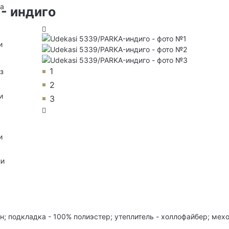
на
- индиго
и
1
з
2
и
3
и
ии
; подкладка - 100% полиэстер; утеплитель - холлофайбер; мехов