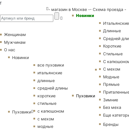
f
- магазин в Москве -
- Схема проезда -
Новинки
Итальянские
Длинные
Женщинам
Средней дл
Мужчинам
Короткие
О нас
Стильные
Новинки
С капюшоно
все пуховики
С мехом
итальянские
Модные
длинные
Прямые
средней длины
Приталенны
Пуховики
короткие
Зимние
стильные
Без меха
с капюшоном
Пуховики
Еще категор
с мехом
Бренды
модные