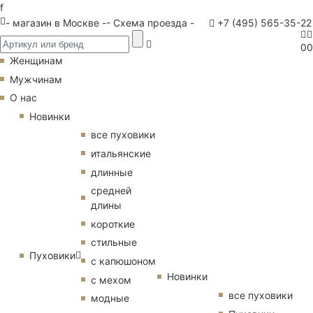
f
- магазин в Москве -
- Схема проезда -
+7 (495) 565-35-22
0
0
Женщинам
Мужчинам
О нас
Новинки
все пуховики
итальянские
длинные
средней
длины
короткие
стильные
Пуховики
с капюшоном
Новинки
с мехом
все пуховики
модные