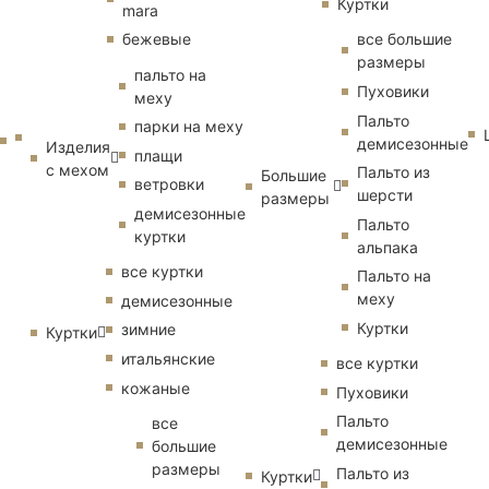
Куртки
mara
бежевые
все большие
размеры
пальто на
Пуховики
меху
Пальто
парки на меху
демисезонные
Изделия
плащи
с мехом
Пальто из
Большие
ветровки
шерсти
размеры
демисезонные
Пальто
куртки
альпака
все куртки
Пальто на
меху
демисезонные
Куртки
зимние
Куртки
итальянские
все куртки
кожаные
Пуховики
Пальто
все
демисезонные
большие
размеры
Пальто из
Куртки