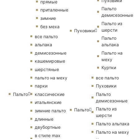
Пуховики
прямые
Пальто
приталенные
демисезонные
зимние
Пальто из
без меха
шерсти
Пуховики
все пальто
Пальто
альпака
альпака
демисезонные
Пальто на
меху
кашемировые
Куртки
шерстяные
пальто на меху
все пальто
парки
Пуховики
Пальто
классические
Пальто
демисезонные
итальянские
Пальто из
Пальто
зимние пальто
шерсти
длинные
Пальто альпака
двубортные
Пальто на меху
в стиле max