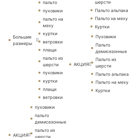
шерсти
пальто
Пальто альпака
пуховики
Пальто на меху
пальто на
меху
Куртки
куртки
Пуховики
Большие
ветровки
размеры
Пальто
плащи
демисезонные
пальто из
Пальто из
АКЦИЯ
шерсти
шерсти
пуховики
Пальто альпака
куртки
Пальто на меху
плащи
Куртки
ветровки
пуховики
пальто
демисезонные
пальто из
АКЦИЯ
шерсти