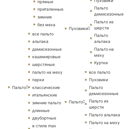
Пуховики
прямые
Пальто
приталенные
демисезонные
зимние
Пальто из
без меха
шерсти
Пуховики
все пальто
Пальто
альпака
альпака
демисезонные
Пальто на
меху
кашемировые
Куртки
шерстяные
пальто на меху
все пальто
парки
Пуховики
Пальто
классические
Пальто
демисезонные
итальянские
Пальто из
Пальто
зимние пальто
шерсти
длинные
Пальто альпака
двубортные
Пальто на меху
в стиле max