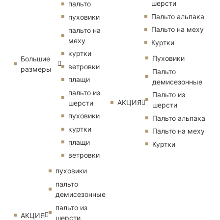
шерсти
пальто
Пальто альпака
пуховики
Пальто на меху
пальто на
меху
Куртки
куртки
Пуховики
Большие
ветровки
размеры
Пальто
плащи
демисезонные
пальто из
Пальто из
АКЦИЯ
шерсти
шерсти
пуховики
Пальто альпака
куртки
Пальто на меху
плащи
Куртки
ветровки
пуховики
пальто
демисезонные
пальто из
АКЦИЯ
шерсти