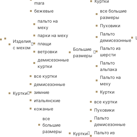
Куртки
mara
бежевые
все большие
размеры
пальто на
Пуховики
меху
Пальто
парки на меху
демисезонные
Изделия
плащи
с мехом
Пальто из
Большие
ветровки
шерсти
размеры
демисезонные
Пальто
куртки
альпака
все куртки
Пальто на
меху
демисезонные
Куртки
зимние
Куртки
итальянские
все куртки
кожаные
Пуховики
Пальто
все
демисезонные
большие
размеры
Пальто из
Куртки