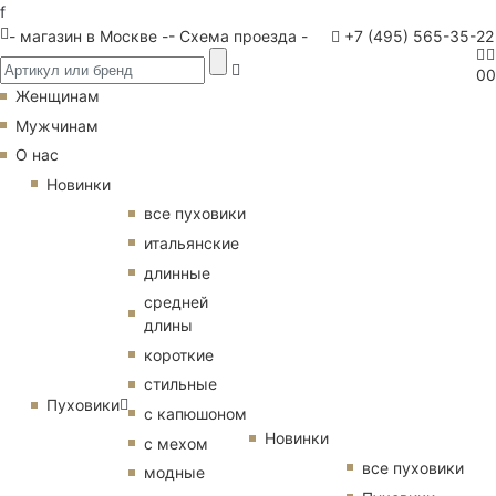
f
- магазин в Москве -
- Схема проезда -
+7 (495) 565-35-22
0
0
Женщинам
Мужчинам
О нас
Новинки
все пуховики
итальянские
длинные
средней
длины
короткие
стильные
Пуховики
с капюшоном
Новинки
с мехом
все пуховики
модные