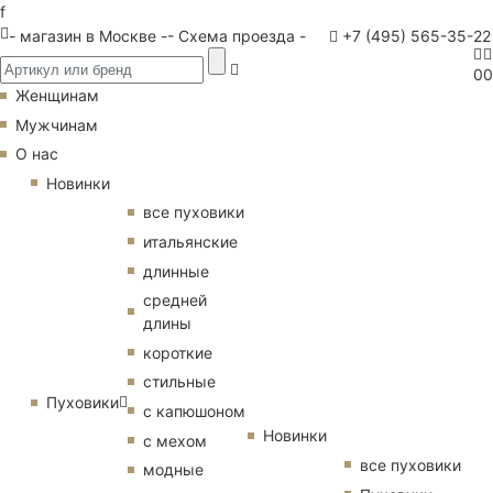
f
- магазин в Москве -
- Схема проезда -
+7 (495) 565-35-22
0
0
Женщинам
Мужчинам
О нас
Новинки
все пуховики
итальянские
длинные
средней
длины
короткие
стильные
Пуховики
с капюшоном
Новинки
с мехом
все пуховики
модные