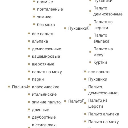
Пуховики
прямые
Пальто
приталенные
демисезонные
зимние
Пальто из
без меха
шерсти
Пуховики
все пальто
Пальто
альпака
альпака
демисезонные
Пальто на
меху
кашемировые
Куртки
шерстяные
пальто на меху
все пальто
парки
Пуховики
Пальто
классические
Пальто
демисезонные
итальянские
Пальто из
Пальто
зимние пальто
шерсти
длинные
Пальто альпака
двубортные
Пальто на меху
в стиле max