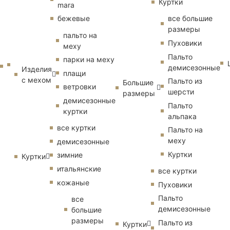
Куртки
mara
бежевые
все большие
размеры
пальто на
Пуховики
меху
Пальто
парки на меху
демисезонные
Изделия
плащи
с мехом
Пальто из
Большие
ветровки
шерсти
размеры
демисезонные
Пальто
куртки
альпака
все куртки
Пальто на
меху
демисезонные
Куртки
зимние
Куртки
итальянские
все куртки
кожаные
Пуховики
Пальто
все
демисезонные
большие
размеры
Пальто из
Куртки