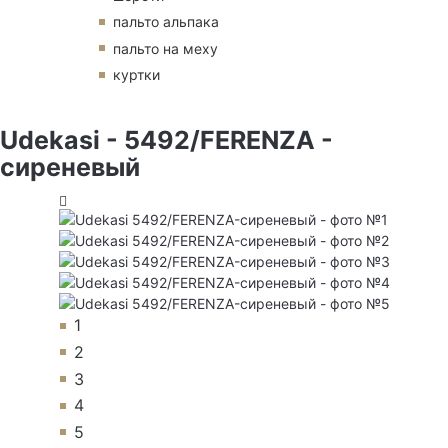
пальто альпака
пальто на меху
куртки
Udekasi - 5492/FERENZA -
сиреневый
1
2
3
4
5