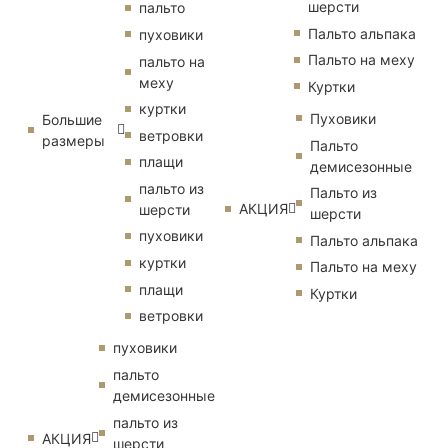
шерсти
пальто
Пальто альпака
пуховики
Пальто на меху
пальто на
меху
Куртки
куртки
Пуховики
Большие
ветровки
размеры
Пальто
плащи
демисезонные
пальто из
Пальто из
АКЦИЯ
шерсти
шерсти
пуховики
Пальто альпака
куртки
Пальто на меху
плащи
Куртки
ветровки
пуховики
пальто
демисезонные
пальто из
АКЦИЯ
шерсти