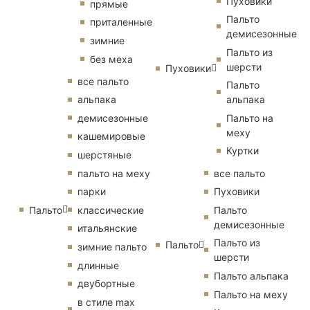
Пуховики
прямые
Пальто
приталенные
демисезонные
зимние
Пальто из
без меха
шерсти
Пуховики
все пальто
Пальто
альпака
альпака
демисезонные
Пальто на
меху
кашемировые
Куртки
шерстяные
пальто на меху
все пальто
парки
Пуховики
Пальто
классические
Пальто
демисезонные
итальянские
Пальто из
Пальто
зимние пальто
шерсти
длинные
Пальто альпака
двубортные
Пальто на меху
в стиле max