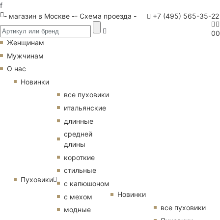
f
- магазин в Москве -
- Схема проезда -
+7 (495) 565-35-22
0
0
Женщинам
Мужчинам
О нас
Новинки
все пуховики
итальянские
длинные
средней
длины
короткие
стильные
Пуховики
с капюшоном
Новинки
с мехом
все пуховики
модные