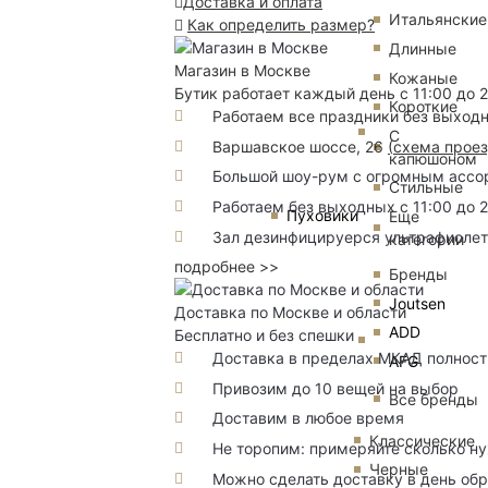
Доставка и оплата
Итальянские
Как определить размер?
Длинные
Магазин в Москве
Кожаные
Бутик работает каждый день с 11:00 до 
Короткие
Работаем все праздники без выход
С
Варшавское шоссе, 26
(
схема прое
капюшоном
Большой шоу-рум с огромным ассорт
Стильные
Работаем без выходных с 11:00 до 
Пуховики
Еще
Зал дезинфицируерся ультрафиоле
категории
подробнее >>
Бренды
Joutsen
Доставка по Москве и области
ADD
Бесплатно и без спешки
Доставка в пределах МКАД полность
AFG
Привозим до 10 вещей на выбор
Все бренды
Доставим в любое время
Классические
Не торопим: примеряйте сколько н
Черные
Можно сделать доставку в день об