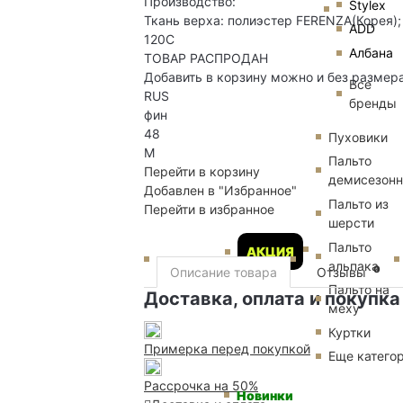
Производство:
Stylex
Ткань верха: полиэстер FERENZA(Корея);
ADD
120С
Албана
ТОВАР РАСПРОДАН
Добавить в корзину можно и без размер
Все
RUS
бренды
фин
48
Пуховики
M
Пальто
Перейти в корзину
демисезон
Добавлен в "Избранное"
Пальто из
Перейти в избранное
шерсти
Пальто
АКЦИЯ
альпака
0
Описание товара
Отзывы
Пальто на
Доставка, оплата и покупка
меху
Куртки
Примерка перед покупкой
Еще катего
Рассрочка на 50%
Новинки