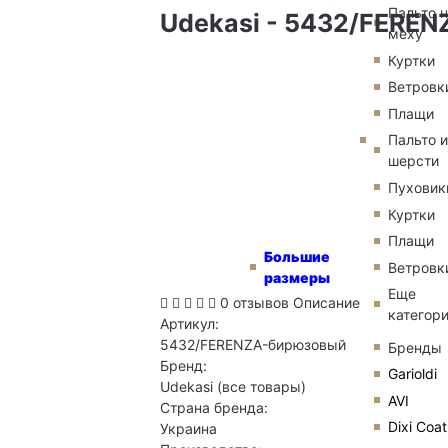
Пальто 
Udekasi - 5432/FEREN
меху
Куртки
Ветровк
Плащи
Пальто и
шерсти
Пуховик
Куртки
Плащи
Большие
Ветровк
размеры
Еще
0 отзывов
Описание
категор
Артикул:
5432/FERENZA-бирюзовый
Бренды
Бренд:
Garioldi
Udekasi
(все товары)
AVI
Страна бренда:
Dixi Coat
Украина