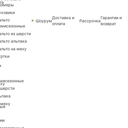
ra
азмеры
уховики
Доставка и
Гарантии и
альто
Шоурум
Рассрочка
оплата
возврат
емисезонные
альто из шерсти
альто альпака
альто на меху
уртки
и
емисезонные
еху
 шерсти
ьпака
 меху
ные
рии
емисезонные