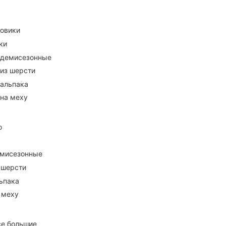
ховики
ки
 демисезонные
 из шерсти
 альпака
 на меху
о
емисезонные
 шерсти
ьпака
 меху
се большие