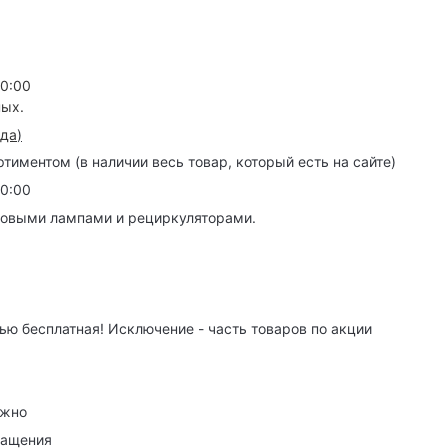
20:00
ных.
зда
)
иментом (в наличии весь товар, который есть на сайте)
20:00
товыми лампами и рециркуляторами.
ю бесплатная! Исключение - часть товаров по акции
ужно
ращения