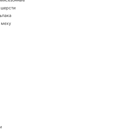
 шерсти
ьпака
 меху
и