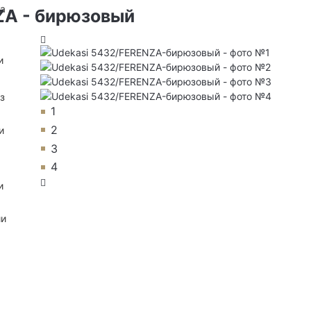
на
ZA - бирюзовый
и
з
1
2
и
3
4
и
ии