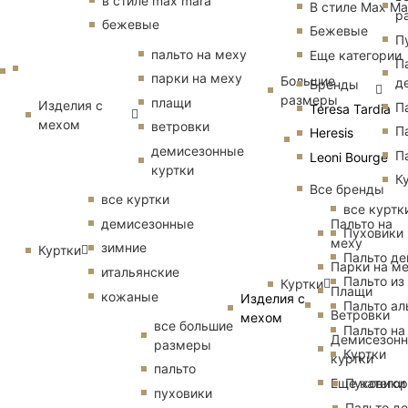
в стиле max mara
В стиле Max Ma
р
бежевые
Бежевые
П
пальто на меху
Еще категории
П
парки на меху
Большие
д
Бренды
размеры
плащи
Изделия с
П
Teresa Tardia
мехом
ветровки
П
Heresis
демисезонные
П
Leoni Bourge
куртки
К
Все бренды
все куртки
все куртк
Пальто на
демисезонные
Пуховики
меху
зимние
Куртки
Пальто д
Парки на м
итальянские
Пальто из
Куртки
Плащи
кожаные
Изделия с
Пальто ал
Ветровки
мехом
все большие
Пальто на
Демисезон
размеры
Куртки
куртки
пальто
Еще катего
Пуховики
пуховики
Пальто д