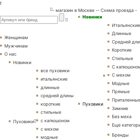
f
- магазин в Москве -
- Схема проезда -
Новинки
Итальянские
Длинные
Женщинам
Средней дл
Мужчинам
Короткие
О нас
Стильные
Новинки
С капюшоно
все пуховики
С мехом
итальянские
Модные
длинные
Прямые
средней длины
Приталенны
Пуховики
короткие
Зимние
стильные
Без меха
с капюшоном
Пуховики
Еще категор
с мехом
Бренды
модные