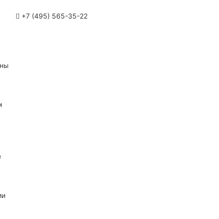
+7 (495) 565-35-22
ины
м
е
ии