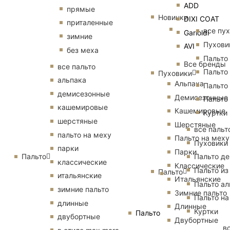
ADD
прямые
Новинки
DIXI COAT
приталенные
все пу
Garioldi
зимние
Пухови
AVI
без меха
Пальто
Все бренды
все пальто
Пальто
Пуховики
альпака
Альпака
Пальто
демисезонные
Демисезонные
Пальто
кашемировые
Кашемировые
Куртки
шерстяные
Шерстяные
все пальт
пальто на меху
Пальто на меху
Пуховики
парки
Парки
Пальто
Пальто д
классические
Классические
Пальто из
Пальто
итальянские
Итальянские
Пальто ал
зимние пальто
Зимние пальто
Пальто на
длинные
Длинные
Куртки
Пальто
двубортные
Двубортные
в