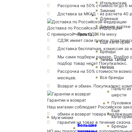
Итальянские
Рассрочка на 50% стоимости до 6 
Зимние
Доставка за МКАД - из расчета 40 
Длинные
Зимние куртки
Доставка по Российской Федерации
Пальто
На меху
С примеркой через СДЕК
СДЭК имеет свои пунткы практичес
Еще категории
Доставка бесплатная, комиссия за 
Бренды
Мы сами подберм размер. Подбор р
Teresa Tardia
подбор товар несет Покупкалюкс.
Heresis
Рассрочка на 50% стоимости возмож
Все бренды
месяцев.
Возврат и обмен. Покупкалюкс комп
Пальто из
шерсти
Гарантии и возврат
Пуховики
Наш магазин соблюдает Российское зако
Еще
обмен и возврат товара надлежащег
категории
Мужчинам
гарантия на товар в течение сезона.
Большие
Бренды
НО мы предоставляем и дополнительны
размеры