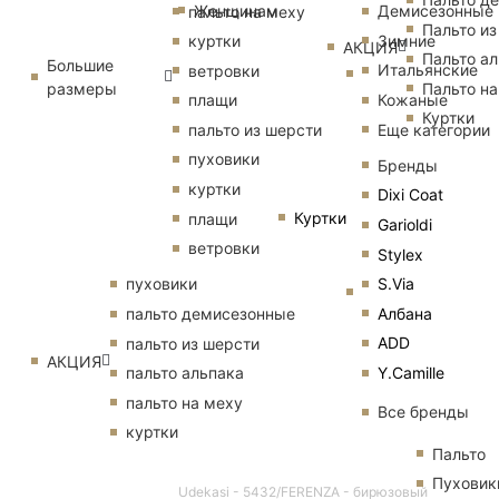
Женщинам
Демисезонные
пальто на меху
Пальто из
Зимние
куртки
АКЦИЯ
Пальто ал
Большие
Итальянские
ветровки
размеры
Пальто на
Кожаные
плащи
Куртки
Еще категории
пальто из шерсти
пуховики
Бренды
куртки
Dixi Coat
Куртки
плащи
Garioldi
ветровки
Stylex
S.Via
пуховики
Албана
пальто демисезонные
ADD
пальто из шерсти
АКЦИЯ
Y.Camille
пальто альпака
пальто на меху
Все бренды
куртки
Пальто
Пуховик
Udekasi - 5432/FERENZA - бирюзовый