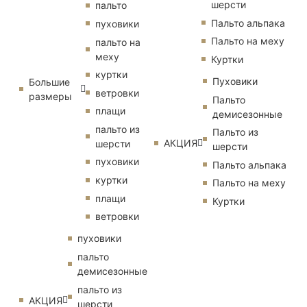
шерсти
пальто
Пальто альпака
пуховики
Пальто на меху
пальто на
меху
Куртки
куртки
Пуховики
Большие
ветровки
размеры
Пальто
плащи
демисезонные
пальто из
Пальто из
АКЦИЯ
шерсти
шерсти
пуховики
Пальто альпака
куртки
Пальто на меху
плащи
Куртки
ветровки
пуховики
пальто
демисезонные
пальто из
АКЦИЯ
шерсти