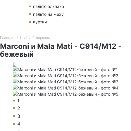
пальто альпака
пальто на меху
куртки
Главная
Шубы
норковые
Marconi и Mala Mati - C914/M12 -
бежевый
1
2
3
4