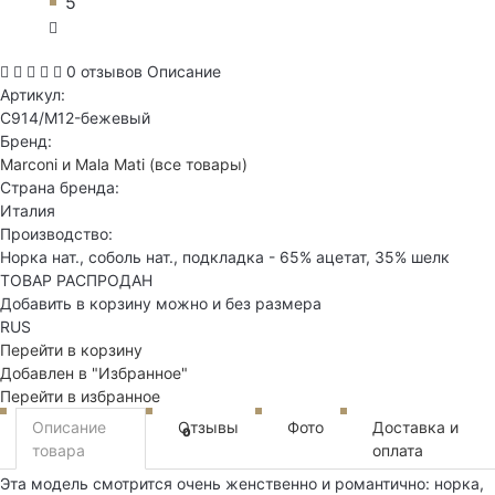
5
0 отзывов
Описание
Артикул:
C914/M12-бежевый
Бренд:
Marconi и Mala Mati
(все товары)
Страна бренда:
Италия
Производство:
Норка нат., соболь нат., подкладка - 65% ацетат, 35% шелк
ТОВАР РАСПРОДАН
Добавить в корзину можно и без размера
RUS
Перейти в корзину
Добавлен в "Избранное"
Перейти в избранное
Описание
Отзывы
Фото
Доставка и
0
товара
оплата
Эта модель смотрится очень женственно и романтично: норка,