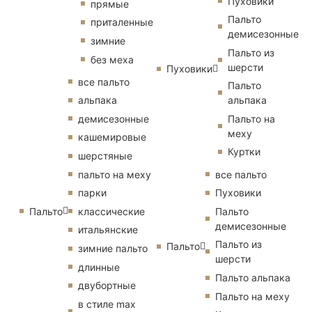
Пуховики
прямые
Пальто
приталенные
демисезонные
зимние
Пальто из
без меха
шерсти
Пуховики
все пальто
Пальто
альпака
альпака
демисезонные
Пальто на
меху
кашемировые
Куртки
шерстяные
пальто на меху
все пальто
парки
Пуховики
Пальто
классические
Пальто
демисезонные
итальянские
Пальто из
Пальто
зимние пальто
шерсти
длинные
Пальто альпака
двубортные
Пальто на меху
в стиле max