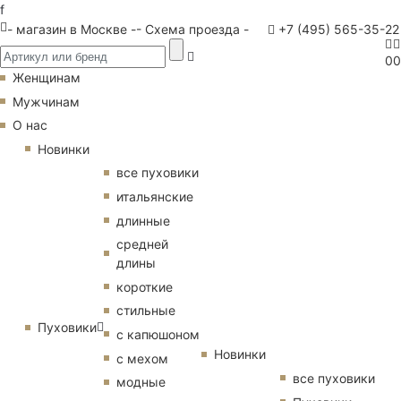
f
- магазин в Москве -
- Схема проезда -
+7 (495) 565-35-22
0
0
Женщинам
Мужчинам
О нас
Новинки
все пуховики
итальянские
длинные
средней
длины
короткие
стильные
Пуховики
с капюшоном
Новинки
с мехом
все пуховики
модные