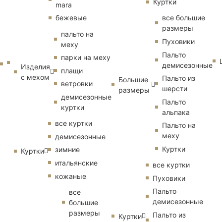
Куртки
mara
бежевые
все большие
размеры
пальто на
Пуховики
меху
Пальто
парки на меху
демисезонные
Изделия
плащи
с мехом
Пальто из
Большие
ветровки
шерсти
размеры
демисезонные
Пальто
куртки
альпака
все куртки
Пальто на
меху
демисезонные
Куртки
зимние
Куртки
итальянские
все куртки
кожаные
Пуховики
Пальто
все
демисезонные
большие
размеры
Пальто из
Куртки