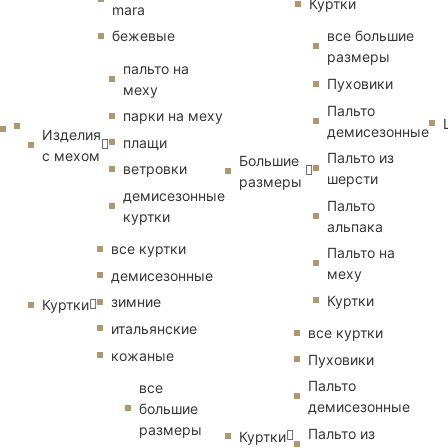
Куртки
mara
бежевые
все большие
размеры
пальто на
Пуховики
меху
Пальто
парки на меху
демисезонные
Изделия
плащи
с мехом
Пальто из
Большие
ветровки
шерсти
размеры
демисезонные
Пальто
куртки
альпака
все куртки
Пальто на
меху
демисезонные
Куртки
зимние
Куртки
итальянские
все куртки
кожаные
Пуховики
Пальто
все
демисезонные
большие
размеры
Пальто из
Куртки