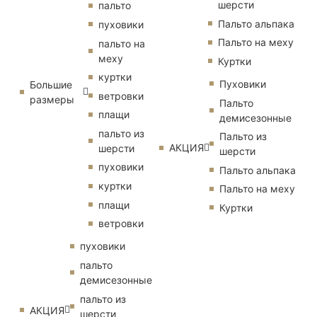
шерсти
пальто
Пальто альпака
пуховики
Пальто на меху
пальто на
меху
Куртки
куртки
Пуховики
Большие
ветровки
размеры
Пальто
плащи
демисезонные
пальто из
Пальто из
АКЦИЯ
шерсти
шерсти
пуховики
Пальто альпака
куртки
Пальто на меху
плащи
Куртки
ветровки
пуховики
пальто
демисезонные
пальто из
АКЦИЯ
шерсти