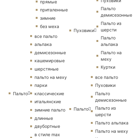
Пуховики
прямые
Пальто
приталенные
демисезонные
зимние
Пальто из
без меха
шерсти
Пуховики
все пальто
Пальто
альпака
альпака
демисезонные
Пальто на
меху
кашемировые
Куртки
шерстяные
пальто на меху
все пальто
парки
Пуховики
Пальто
классические
Пальто
демисезонные
итальянские
Пальто из
Пальто
зимние пальто
шерсти
длинные
Пальто альпака
двубортные
Пальто на меху
в стиле max