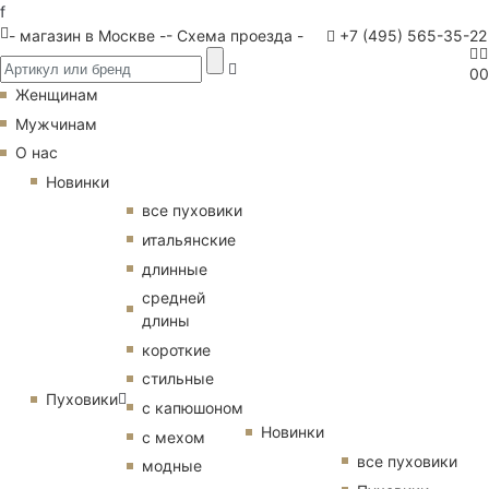
f
- магазин в Москве -
- Схема проезда -
+7 (495) 565-35-22
0
0
Женщинам
Мужчинам
О нас
Новинки
все пуховики
итальянские
длинные
средней
длины
короткие
стильные
Пуховики
с капюшоном
Новинки
с мехом
все пуховики
модные