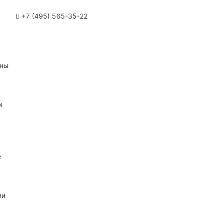
+7 (495) 565-35-22
ины
м
е
ии