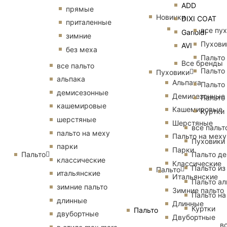
ADD
прямые
Новинки
DIXI COAT
приталенные
все пу
Garioldi
зимние
Пухови
AVI
без меха
Пальто
Все бренды
все пальто
Пальто
Пуховики
альпака
Альпака
Пальто
демисезонные
Демисезонные
Пальто
кашемировые
Кашемировые
Куртки
шерстяные
Шерстяные
все пальт
пальто на меху
Пальто на меху
Пуховики
парки
Парки
Пальто
Пальто д
классические
Классические
Пальто из
Пальто
итальянские
Итальянские
Пальто ал
зимние пальто
Зимние пальто
Пальто на
длинные
Длинные
Куртки
Пальто
двубортные
Двубортные
в