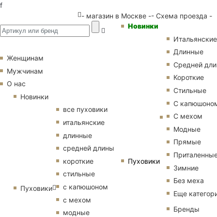
f
- магазин в Москве -
- Схема проезда -
Новинки
Итальянские
Длинные
Женщинам
Средней дл
Мужчинам
Короткие
О нас
Стильные
Новинки
С капюшоно
все пуховики
С мехом
итальянские
Модные
длинные
Прямые
средней длины
Приталенны
Пуховики
короткие
Зимние
стильные
Без меха
с капюшоном
Пуховики
Еще категор
с мехом
Бренды
модные