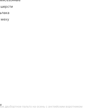
 шерсти
ьпака
 меху
и
ое двубортное пальто на осень с английским воротником