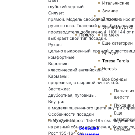
Цвет:
Итальянские
глубокий черный.
Зимние
Силуэт:
Длинные
прямой. Модель свободная, можно носит
ручного шва. Тканевый пояс, без шлевок.
Зимние куртки
производителя добавлено 4. НО!!! 44 от 
Пальто
На меху
выбирает свой тип посадки.
Еще категории
Рукав:
цельно выкроенный, прямой, с ластовице
Бренды
комфортные.
Teresa Tardia
Воротник:
Heresis
классический английский.
Карманы:
Все бренды
прорезные, с широкой листочкой.
Застежка:
Пальто из
двубортная, пуговицы.
шерсти
Внутри:
Пуховики
в модели пшеничного цвета внутри справ
Еще
Особенности посадки
категории
Мужчинам
Подходит на рост 155-185 см. Модель св
на разный объем предплечья. Хорошо са
Большие
Бренды
Рост 155-164 см
размеры