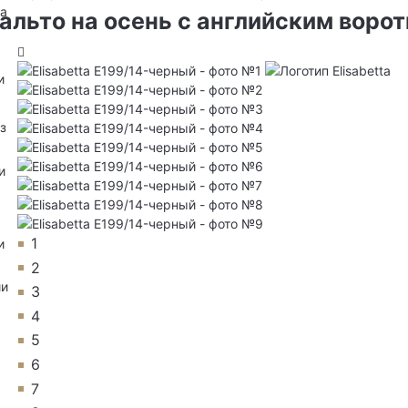
на
альто на осень с английским воро
и
з
и
1
и
2
ии
3
4
5
6
7