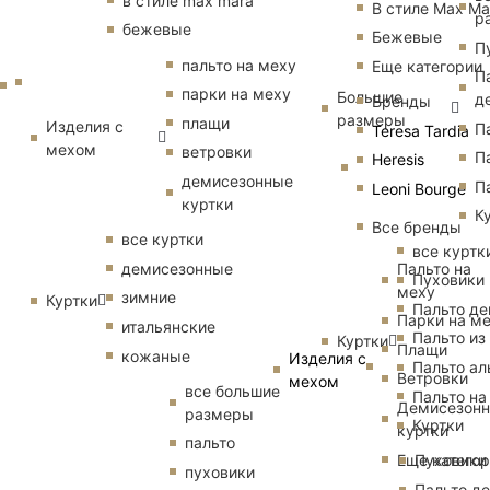
в стиле max mara
В стиле Max Ma
р
бежевые
Бежевые
П
пальто на меху
Еще категории
П
парки на меху
Большие
д
Бренды
размеры
плащи
Изделия с
П
Teresa Tardia
мехом
ветровки
П
Heresis
демисезонные
П
Leoni Bourge
куртки
К
Все бренды
все куртки
все куртк
Пальто на
демисезонные
Пуховики
меху
зимние
Куртки
Пальто д
Парки на м
итальянские
Пальто из
Куртки
Плащи
кожаные
Изделия с
Пальто ал
Ветровки
мехом
все большие
Пальто на
Демисезон
размеры
Куртки
куртки
пальто
Еще катего
Пуховики
пуховики
Пальто д