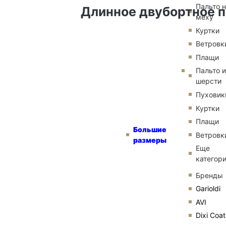
Пальто 
Длинное двубортное п
меху
Куртки
Ветровк
Плащи
Пальто и
шерсти
Пуховик
Куртки
Плащи
Большие
Ветровк
размеры
Еще
категор
Бренды
Garioldi
AVI
Dixi Coat