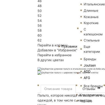
46
Итальянские
48
Длинные
50
52
Кожаные
54
Короткие
56
С
58
капюшоном
60
62
Стильные
Перейти в корзину
Пуховики
Еще
Добавлен в "Избранное"
категории
Перейти в избранное
Бренды
В других цветах
Joutsen
ADD
AFG
Все бренды
19
Описание товара
Отзывы
Классические
Пальто, которое никогда не выйдет из м
одеждой, в том числе с жакетом.
Черные