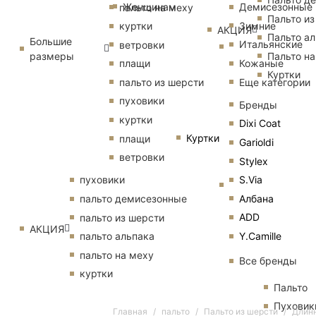
Женщинам
Демисезонные
пальто на меху
Пальто из
Зимние
куртки
АКЦИЯ
Пальто ал
Большие
Итальянские
ветровки
размеры
Пальто на
Кожаные
плащи
Куртки
Еще категории
пальто из шерсти
пуховики
Бренды
куртки
Dixi Coat
Куртки
плащи
Garioldi
ветровки
Stylex
S.Via
пуховики
Албана
пальто демисезонные
ADD
пальто из шерсти
АКЦИЯ
Y.Camille
пальто альпака
пальто на меху
Все бренды
куртки
Пальто
Пуховик
Главная
пальто
Пальто из шерсти
Длинн