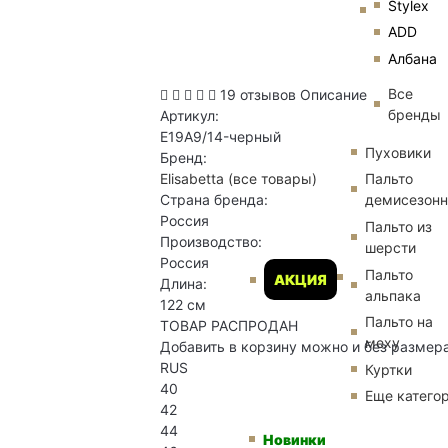
Stylex
ADD
Албана
Все
19 отзывов
Описание
бренды
Артикул:
E19A9/14-черный
Пуховики
Бренд:
Elisabetta
(все товары)
Пальто
Страна бренда:
демисезон
Россия
Пальто из
Производство:
шерсти
Россия
Пальто
АКЦИЯ
Длина:
альпака
122 см
Пальто на
ТОВАР РАСПРОДАН
меху
Добавить в корзину можно и без размер
RUS
Куртки
40
Еще катего
42
44
Новинки