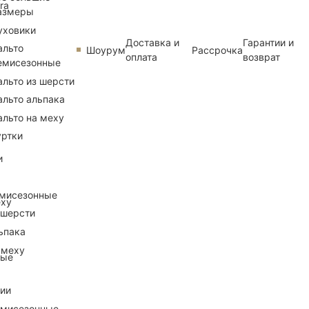
ra
азмеры
уховики
Доставка и
Гарантии и
альто
Шоурум
Рассрочка
оплата
возврат
емисезонные
альто из шерсти
альто альпака
альто на меху
уртки
и
емисезонные
еху
 шерсти
ьпака
 меху
ные
рии
емисезонные