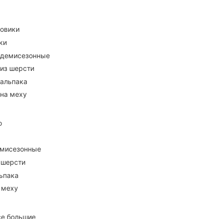
ховики
ки
 демисезонные
 из шерсти
 альпака
 на меху
о
емисезонные
 шерсти
ьпака
 меху
се большие