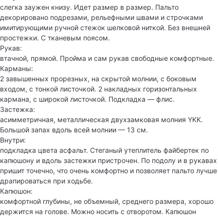
слегка заужен книзу. Идет размер в размер. Пальто
декорировано подрезами, рельефными швами и строчками
имитирующими ручной стежок шелковой ниткой. Без внешней
простежки. С тканевым поясом.
Рукав:
втачной, прямой. Пройма и сам рукав свободные комфортные.
Карманы:
2 завышенных прорезных, на скрытой молнии, с боковым
входом, с тонкой листочкой. 2 накладных горизонтальных
кармана, с широкой листочкой. Подкладка — флис.
Застежка:
асимметричная, металлическая двухзамковая молния YKK.
Большой запах вдоль всей молнии — 13 см.
Внутри:
подкладка цвета асфальт. Стеганый утеплитель файбертек по
капюшону и вдоль застежки пристрочен. По подолу и в рукавах
пришит точечно, что очень комфортно и позволяет пальто лучше
драпироваться при ходьбе.
Капюшон:
комфортной глубины, не объемный, среднего размера, хорошо
держится на голове. Можно носить с отворотом. Капюшон