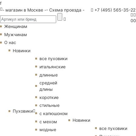
f
- магазин в Москве -
- Схема проезда -
+7 (495) 565-35-22
0
0
Женщинам
Мужчинам
О нас
Новинки
все пуховики
итальянские
длинные
средней
длины
короткие
стильные
Пуховики
с капюшоном
Новинки
с мехом
все пуховики
модные