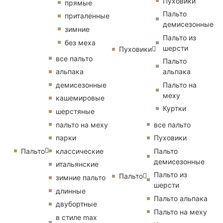
Пуховики
прямые
Пальто
приталенные
демисезонные
зимние
Пальто из
без меха
шерсти
Пуховики
все пальто
Пальто
альпака
альпака
демисезонные
Пальто на
меху
кашемировые
Куртки
шерстяные
пальто на меху
все пальто
парки
Пуховики
Пальто
классические
Пальто
демисезонные
итальянские
Пальто из
Пальто
зимние пальто
шерсти
длинные
Пальто альпака
двубортные
Пальто на меху
в стиле max