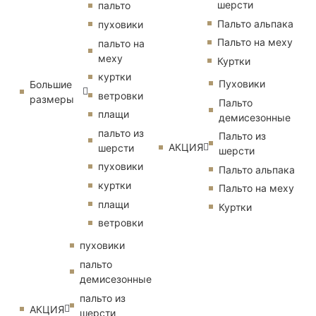
шерсти
пальто
Пальто альпака
пуховики
Пальто на меху
пальто на
меху
Куртки
куртки
Пуховики
Большие
ветровки
размеры
Пальто
плащи
демисезонные
пальто из
Пальто из
АКЦИЯ
шерсти
шерсти
пуховики
Пальто альпака
куртки
Пальто на меху
плащи
Куртки
ветровки
пуховики
пальто
демисезонные
пальто из
АКЦИЯ
шерсти