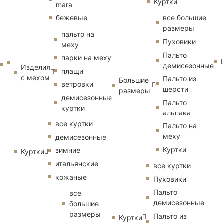
Куртки
mara
бежевые
все большие
размеры
пальто на
Пуховики
меху
Пальто
парки на меху
демисезонные
Изделия
плащи
с мехом
Пальто из
Большие
ветровки
шерсти
размеры
демисезонные
Пальто
куртки
альпака
все куртки
Пальто на
меху
демисезонные
Куртки
зимние
Куртки
итальянские
все куртки
кожаные
Пуховики
Пальто
все
демисезонные
большие
размеры
Пальто из
Куртки