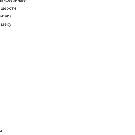
 шерсти
ьпака
 меху
и