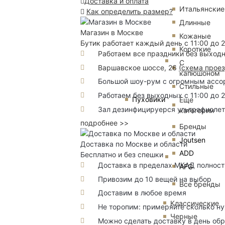
Доставка и оплата
Итальянские
Как определить размер?
Длинные
Магазин в Москве
Кожаные
Бутик работает каждый день с 11:00 до 
Короткие
Работаем все праздники без выход
С
Варшавское шоссе, 26
(
схема прое
капюшоном
Большой шоу-рум с огромным ассорт
Стильные
Работаем без выходных с 11:00 до 
Пуховики
Еще
Зал дезинфицируерся ультрафиоле
категории
подробнее >>
Бренды
Joutsen
Доставка по Москве и области
ADD
Бесплатно и без спешки
Доставка в пределах МКАД полность
AFG
Привозим до 10 вещей на выбор
Все бренды
Доставим в любое время
Классические
Не торопим: примеряйте сколько н
Черные
Можно сделать доставку в день об