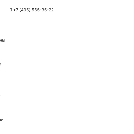
+7 (495) 565-35-22
ины
м
е
ии