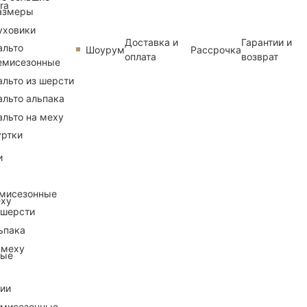
ra
азмеры
уховики
Доставка и
Гарантии и
альто
Шоурум
Рассрочка
оплата
возврат
емисезонные
альто из шерсти
альто альпака
альто на меху
уртки
и
емисезонные
еху
 шерсти
ьпака
 меху
ные
рии
емисезонные