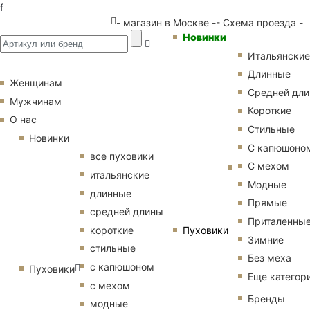
f
- магазин в Москве -
- Схема проезда -
Новинки
Итальянские
Длинные
Женщинам
Средней дл
Мужчинам
Короткие
О нас
Стильные
Новинки
С капюшоно
все пуховики
С мехом
итальянские
Модные
длинные
Прямые
средней длины
Приталенны
Пуховики
короткие
Зимние
стильные
Без меха
с капюшоном
Пуховики
Еще категор
с мехом
Бренды
модные