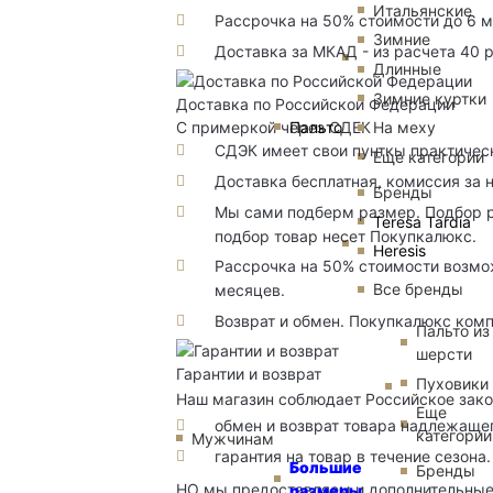
Итальянские
Рассрочка на 50% стоимости до 6 
Зимние
Доставка за МКАД - из расчета 40 
Длинные
Зимние куртки
Доставка по Российской Федерации
Пальто
На меху
С примеркой через СДЕК
СДЭК имеет свои пунткы практичес
Еще категории
Доставка бесплатная, комиссия за 
Бренды
Мы сами подберм размер. Подбор р
Teresa Tardia
подбор товар несет Покупкалюкс.
Heresis
Рассрочка на 50% стоимости возмож
Все бренды
месяцев.
Возврат и обмен. Покупкалюкс комп
Пальто из
шерсти
Гарантии и возврат
Пуховики
Наш магазин соблюдает Российское зако
Еще
обмен и возврат товара надлежащег
категории
Мужчинам
гарантия на товар в течение сезона.
Большие
Бренды
НО мы предоставляем и дополнительны
размеры