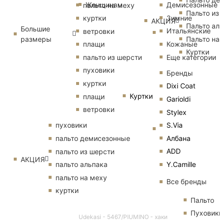
Женщинам
Демисезонные
пальто на меху
Пальто из
Зимние
куртки
АКЦИЯ
Пальто ал
Большие
Итальянские
ветровки
размеры
Пальто на
Кожаные
плащи
Куртки
Еще категории
пальто из шерсти
пуховики
Бренды
куртки
Dixi Coat
Куртки
плащи
Garioldi
ветровки
Stylex
S.Via
пуховики
Албана
пальто демисезонные
ADD
пальто из шерсти
АКЦИЯ
Y.Camille
пальто альпака
пальто на меху
Все бренды
куртки
Пальто
Пуховик
Udekasi - 5467/PIUMINO - хаки