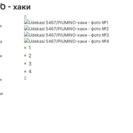
на
O - хаки
и
з
1
2
и
3
4
и
ии