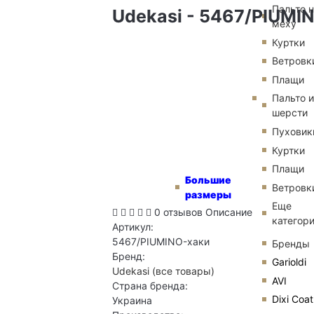
Пальто 
Udekasi - 5467/PIUMIN
меху
Куртки
Ветровк
Плащи
Пальто и
шерсти
Пуховик
Куртки
Плащи
Большие
Ветровк
размеры
Еще
0 отзывов
Описание
категор
Артикул:
5467/PIUMINO-хаки
Бренды
Бренд:
Garioldi
Udekasi
(все товары)
AVI
Страна бренда:
Dixi Coat
Украина