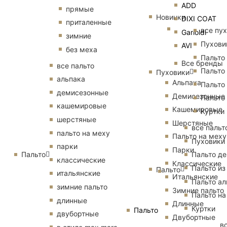
ADD
прямые
Новинки
DIXI COAT
приталенные
все пу
Garioldi
зимние
Пухови
AVI
без меха
Пальто
Все бренды
все пальто
Пальто
Пуховики
альпака
Альпака
Пальто
демисезонные
Демисезонные
Пальто
кашемировые
Кашемировые
Куртки
шерстяные
Шерстяные
все пальт
пальто на меху
Пальто на меху
Пуховики
парки
Парки
Пальто
Пальто д
классические
Классические
Пальто из
Пальто
итальянские
Итальянские
Пальто ал
зимние пальто
Зимние пальто
Пальто на
длинные
Длинные
Куртки
Пальто
двубортные
Двубортные
в