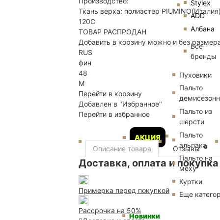
Производство:
Stylex
Ткань верха: полиэстер PIUMINO(Италия)
ADD
120С
Албана
ТОВАР РАСПРОДАН
Добавить в корзину можно и без размер
Все
RUS
бренды
фин
48
Пуховики
M
Пальто
Перейти в корзину
демисезон
Добавлен в "Избранное"
Пальто из
Перейти в избранное
шерсти
Пальто
АКЦИЯ
альпака
0
Описание товара
Отзывы
Пальто на
Доставка, оплата и покупка
меху
Куртки
Примерка перед покупкой
Еще катего
Рассрочка на 50%
Новинки