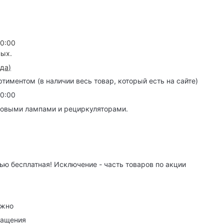
20:00
ных.
зда
)
иментом (в наличии весь товар, который есть на сайте)
20:00
товыми лампами и рециркуляторами.
ю бесплатная! Исключение - часть товаров по акции
ужно
ращения