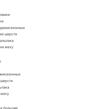
ховики
ки
 демисезонные
 из шерсти
 альпака
 на меху
о
емисезонные
 шерсти
ьпака
 меху
се большие