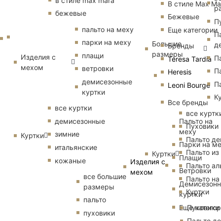
в стиле max mara
В стиле Max Ma
р
бежевые
Бежевые
П
пальто на меху
Еще категории
П
парки на меху
Большие
д
Бренды
размеры
плащи
Изделия с
П
Teresa Tardia
мехом
ветровки
П
Heresis
демисезонные
П
Leoni Bourge
куртки
К
Все бренды
все куртки
все куртк
Пальто на
демисезонные
Пуховики
меху
зимние
Куртки
Пальто д
Парки на м
итальянские
Пальто из
Куртки
Плащи
кожаные
Изделия с
Пальто ал
Ветровки
мехом
все большие
Пальто на
Демисезон
размеры
Куртки
куртки
пальто
Еще катего
Пуховики
пуховики
Пальто д