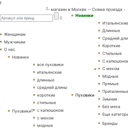
f
- магазин в Москве -
- Схема проезда -
Новинки
Итальянские
Длинные
Женщинам
Средней дл
Мужчинам
Короткие
О нас
Стильные
Новинки
С капюшоно
все пуховики
С мехом
итальянские
Модные
длинные
Прямые
средней длины
Приталенны
Пуховики
короткие
Зимние
стильные
Без меха
с капюшоном
Пуховики
Еще категор
с мехом
Бренды
модные