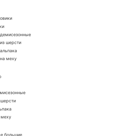
ховики
ки
 демисезонные
 из шерсти
 альпака
 на меху
о
емисезонные
 шерсти
ьпака
 меху
се большие