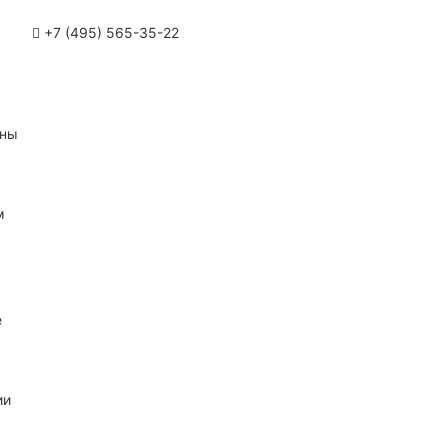
+7 (495) 565-35-22
ины
м
е
ии