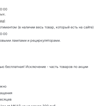
20:00
ных.
зда
)
иментом (в наличии весь товар, который есть на сайте)
20:00
товыми лампами и рециркуляторами.
ю бесплатная! Исключение - часть товаров по акции
ужно
ращения
месяцев
р/км от МКАД но не менее 300 руб