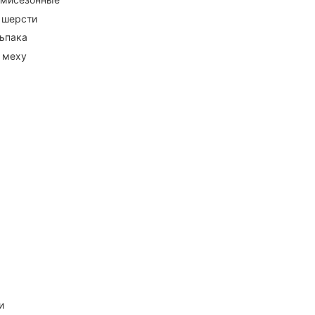
 шерсти
ьпака
 меху
и