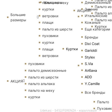
Женщинам
Демисезонные
пальто на меху
Пальто из
Зимние
куртки
АКЦИЯ
Пальто ал
Большие
Итальянские
ветровки
размеры
Пальто на
Кожаные
плащи
Куртки
Еще категории
пальто из шерсти
пуховики
Бренды
куртки
Dixi Coat
Куртки
плащи
Garioldi
ветровки
Stylex
S.Via
пуховики
Албана
пальто демисезонные
ADD
пальто из шерсти
АКЦИЯ
Y.Camille
пальто альпака
пальто на меху
Все бренды
куртки
Пальто
Пуховик
Udekasi - 5452/FERENZA - коралловый