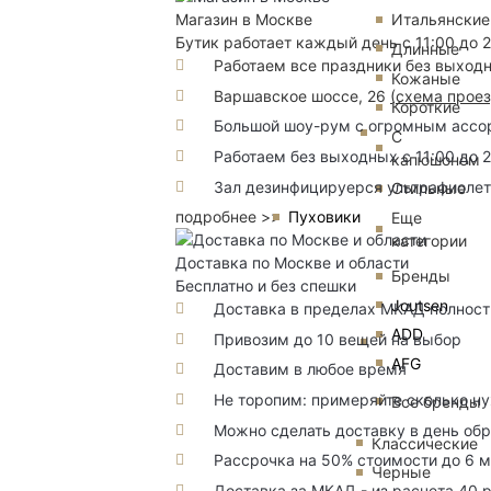
Магазин в Москве
Итальянские
Бутик работает каждый день с 11:00 до 
Длинные
Работаем все праздники без выход
Кожаные
Варшавское шоссе, 26
(
схема прое
Короткие
Большой шоу-рум с огромным ассорт
С
Работаем без выходных с 11:00 до 
капюшоном
Зал дезинфицируерся ультрафиоле
Стильные
подробнее >>
Пуховики
Еще
категории
Доставка по Москве и области
Бренды
Бесплатно и без спешки
Joutsen
Доставка в пределах МКАД полность
ADD
Привозим до 10 вещей на выбор
AFG
Доставим в любое время
Не торопим: примеряйте сколько н
Все бренды
Можно сделать доставку в день об
Классические
Рассрочка на 50% стоимости до 6 
Черные
Доставка за МКАД - из расчета 40 