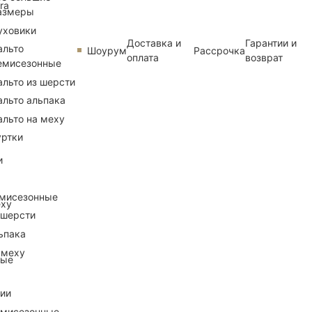
ra
азмеры
уховики
Доставка и
Гарантии и
альто
Шоурум
Рассрочка
оплата
возврат
емисезонные
альто из шерсти
альто альпака
альто на меху
уртки
и
емисезонные
еху
 шерсти
ьпака
 меху
ные
рии
емисезонные