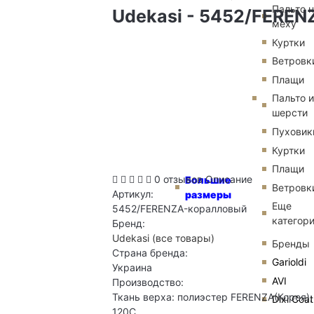
Пальто 
Udekasi - 5452/FEREN
меху
Куртки
Ветровк
Плащи
Пальто и
шерсти
Пуховик
Куртки
Плащи
0 отзывов
Описание
Большие
Ветровк
Артикул:
размеры
Еще
5452/FERENZA-коралловый
категор
Бренд:
Udekasi
(все товары)
Бренды
Страна бренда:
Garioldi
Украина
AVI
Производство:
Ткань верха: полиэстер FERENZA(Корея);
Dixi Coat
120С