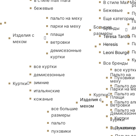
в стиле max mara
В стиле Max Ma
р
бежевые
Бежевые
П
пальто на меху
Еще категории
П
парки на меху
Большие
д
Бренды
размеры
плащи
Изделия с
П
Teresa Tardia
мехом
ветровки
П
Heresis
демисезонные
П
Leoni Bourge
куртки
К
Все бренды
все куртки
все куртк
Пальто на
демисезонные
Пуховики
меху
зимние
Куртки
Пальто д
Парки на м
итальянские
Пальто из
Куртки
Плащи
кожаные
Изделия с
Пальто ал
Ветровки
мехом
все большие
Пальто на
Демисезон
размеры
Куртки
куртки
пальто
Еще катего
Пуховики
пуховики
Пальто д