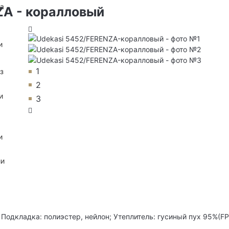
на
ZA - коралловый
и
1
з
2
и
3
и
ии
 Подкладка: полиэстер, нейлон; Утеплитель: гусиный пух 95%(FP