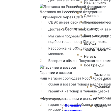
Итальянские
Зимние
Доставка по Российской Федерации
Длинные
С примеркой через СДЕК
Зимние куртки
СДЭК имеет свои пунткы практичес
Пальто
На меху
Доставка бесплатная, комиссия за 
Еще категории
Мы сами подберм размер. Подбор р
подбор товар несет Покупкалюкс.
Бренды
Рассрочка на 50% стоимости возмож
Teresa Tardia
месяцев.
Heresis
Возврат и обмен. Покупкалюкс комп
Все бренды
Гарантии и возврат
Пальто из
Наш магазин соблюдает Российское зако
шерсти
обмен и возврат товара надлежащег
Пуховики
гарантия на товар в течение сезона.
Еще
категории
НО мы предоставляем и дополнительны
Мужчинам
гарантированный обмен в случае не
Большие
Бренды
примерки)
размеры