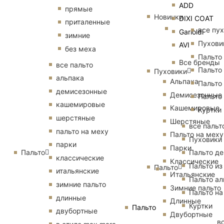
ADD
прямые
Новинки
DIXI COAT
приталенные
все пу
Garioldi
зимние
Пухови
AVI
без меха
Пальто
Все бренды
все пальто
Пальто
Пуховики
альпака
Альпака
Пальто
демисезонные
Демисезонные
Пальто
кашемировые
Кашемировые
Куртки
шерстяные
Шерстяные
все пальт
пальто на меху
Пальто на меху
Пуховики
парки
Парки
Пальто
Пальто д
классические
Классические
Пальто из
Пальто
итальянские
Итальянские
Пальто ал
зимние пальто
Зимние пальто
Пальто на
длинные
Длинные
Куртки
Пальто
двубортные
Двубортные
в