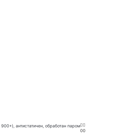
 900+), антистатичен, обработан паром
0
0