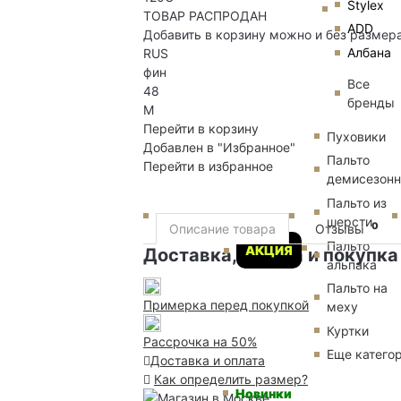
Stylex
ТОВАР РАСПРОДАН
ADD
Добавить в корзину можно и без размер
Албана
RUS
фин
Все
48
бренды
M
Перейти в корзину
Пуховики
Добавлен в "Избранное"
Пальто
Перейти в избранное
демисезон
Пальто из
шерсти
0
Описание товара
Отзывы
Пальто
АКЦИЯ
Доставка, оплата и покупка
альпака
Пальто на
Примерка перед покупкой
меху
Куртки
Рассрочка на 50%
Еще катего
Доставка и оплата
Как определить размер?
Новинки