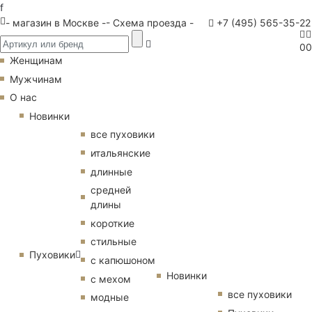
f
- магазин в Москве -
- Схема проезда -
+7 (495) 565-35-22
0
0
Женщинам
Мужчинам
О нас
Новинки
все пуховики
итальянские
длинные
средней
длины
короткие
стильные
Пуховики
с капюшоном
Новинки
с мехом
все пуховики
модные