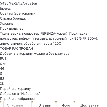
5436/FERENZA-графит
Бренд:
Udekasi
(все товары)
Страна бренда:
Украина
Производство:
Ткань верха: полиэстер FERENZA(Корея); Подкладка:
полиэстер, нейлон; Утеплитель: гусиный пух 95%(FP 900+),
антистатичен, обработан паром 120С
ТОВАР РАСПРОДАН
Добавить в корзину можно и без размера
RUS
фин
46
S
52
XL
Перейти в корзину
Добавлен в "Избранное"
Перейти в избранное
Описание
Отзывы
Фото
Доставка и
0