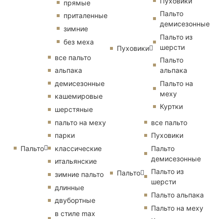
Пуховики
прямые
Пальто
приталенные
демисезонные
зимние
Пальто из
без меха
шерсти
Пуховики
все пальто
Пальто
альпака
альпака
демисезонные
Пальто на
меху
кашемировые
Куртки
шерстяные
пальто на меху
все пальто
парки
Пуховики
Пальто
классические
Пальто
демисезонные
итальянские
Пальто из
Пальто
зимние пальто
шерсти
длинные
Пальто альпака
двубортные
Пальто на меху
в стиле max