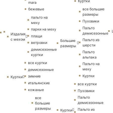
Куртки
mara
бежевые
все большие
размеры
пальто на
Пуховики
меху
Пальто
парки на меху
демисезонные
Изделия
плащи
с мехом
Пальто из
Большие
ветровки
шерсти
размеры
демисезонные
Пальто
куртки
альпака
все куртки
Пальто на
меху
демисезонные
Куртки
зимние
Куртки
итальянские
все куртки
кожаные
Пуховики
Пальто
все
демисезонные
большие
размеры
Пальто из
Куртки