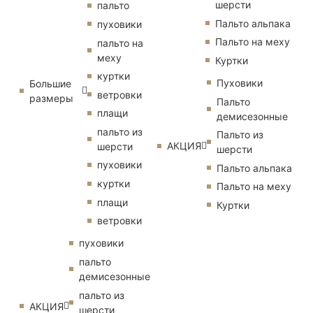
шерсти
пальто
Пальто альпака
пуховики
Пальто на меху
пальто на
меху
Куртки
куртки
Пуховики
Большие
ветровки
размеры
Пальто
плащи
демисезонные
пальто из
Пальто из
АКЦИЯ
шерсти
шерсти
пуховики
Пальто альпака
куртки
Пальто на меху
плащи
Куртки
ветровки
пуховики
пальто
демисезонные
пальто из
АКЦИЯ
шерсти