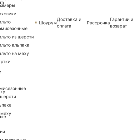
ra
азмеры
уховики
Доставка и
Гарантии и
альто
Шоурум
Рассрочка
оплата
возврат
емисезонные
альто из шерсти
альто альпака
альто на меху
уртки
и
емисезонные
еху
 шерсти
ьпака
 меху
ные
рии
емисезонные