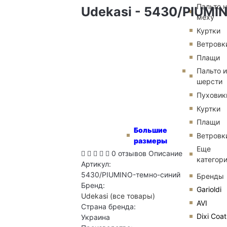
Пальто 
Udekasi - 5430/PIUMI
меху
Куртки
Ветровк
Плащи
Пальто и
шерсти
Пуховик
Куртки
Плащи
Большие
Ветровк
размеры
Еще
0 отзывов
Описание
категор
Артикул:
5430/PIUMINO-темно-синий
Бренды
Бренд:
Garioldi
Udekasi
(все товары)
AVI
Страна бренда:
Dixi Coat
Украина