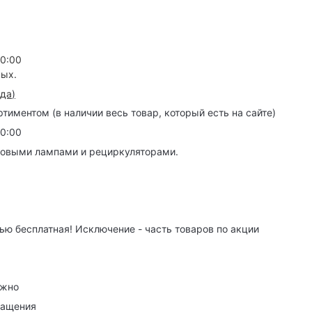
20:00
ных.
зда
)
иментом (в наличии весь товар, который есть на сайте)
20:00
товыми лампами и рециркуляторами.
ю бесплатная! Исключение - часть товаров по акции
ужно
ращения