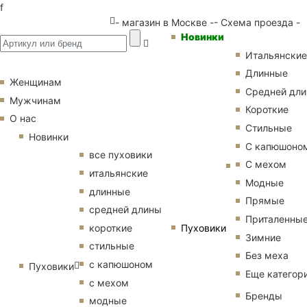
f
- магазин в Москве -
- Схема проезда -
Новинки
Итальянские
Длинные
Женщинам
Средней дл
Мужчинам
Короткие
О нас
Стильные
Новинки
С капюшоно
все пуховики
С мехом
итальянские
Модные
длинные
Прямые
средней длины
Приталенны
Пуховики
короткие
Зимние
стильные
Без меха
с капюшоном
Пуховики
Еще категор
с мехом
Бренды
модные