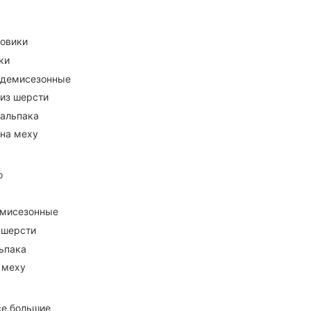
ховики
ки
 демисезонные
 из шерсти
 альпака
 на меху
о
емисезонные
 шерсти
ьпака
 меху
се большие