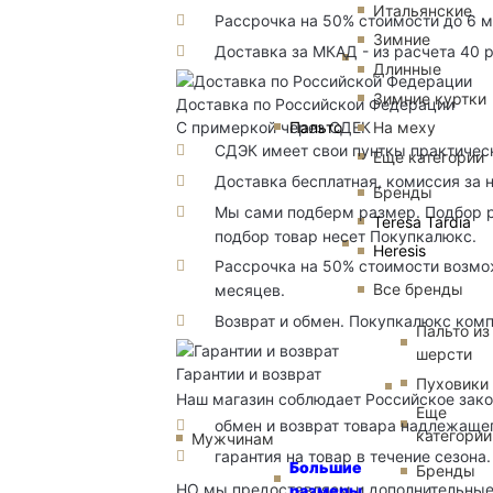
Итальянские
Рассрочка на 50% стоимости до 6 
Зимние
Доставка за МКАД - из расчета 40 
Длинные
Зимние куртки
Доставка по Российской Федерации
Пальто
На меху
С примеркой через СДЕК
СДЭК имеет свои пунткы практичес
Еще категории
Доставка бесплатная, комиссия за 
Бренды
Мы сами подберм размер. Подбор р
Teresa Tardia
подбор товар несет Покупкалюкс.
Heresis
Рассрочка на 50% стоимости возмож
Все бренды
месяцев.
Возврат и обмен. Покупкалюкс комп
Пальто из
шерсти
Гарантии и возврат
Пуховики
Наш магазин соблюдает Российское зако
Еще
обмен и возврат товара надлежащег
категории
Мужчинам
гарантия на товар в течение сезона.
Большие
Бренды
НО мы предоставляем и дополнительны
размеры