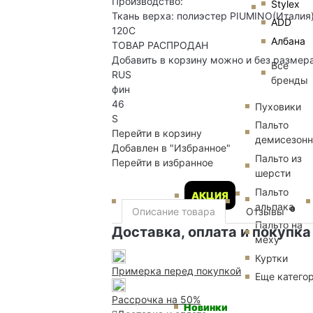
Производство:
Stylex
Ткань верха: полиэстер PIUMINO(Италия)
ADD
120С
Албана
ТОВАР РАСПРОДАН
Добавить в корзину можно и без размер
Все
RUS
бренды
фин
46
Пуховики
S
Пальто
Перейти в корзину
демисезон
Добавлен в "Избранное"
Пальто из
Перейти в избранное
шерсти
Пальто
АКЦИЯ
альпака
0
Описание товара
Отзывы
Пальто на
Доставка, оплата и покупка
меху
Куртки
Примерка перед покупкой
Еще катего
Рассрочка на 50%
Новинки