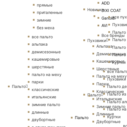
ADD
прямые
Новинки
DIXI COAT
приталенные
все пу
Garioldi
зимние
Пухови
AVI
без меха
Пальто
Все бренды
все пальто
Пальто
Пуховики
альпака
Альпака
Пальто
демисезонные
Демисезонные
Пальто
кашемировые
Кашемировые
Куртки
шерстяные
Шерстяные
все пальт
пальто на меху
Пальто на меху
Пуховики
парки
Парки
Пальто
Пальто д
классические
Классические
Пальто из
Пальто
итальянские
Итальянские
Пальто ал
зимние пальто
Зимние пальто
Пальто на
длинные
Длинные
Куртки
Пальто
двубортные
Двубортные
в