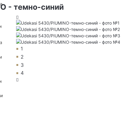
на
NO - темно-синий
и
з
1
2
и
3
4
и
ии