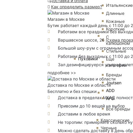
Доставка и оплата
Итальянские
Как определить размер?
Длинные
Магазин в Москве
Кожаные
Бутик работает каждый день с 11:00 до 
Короткие
Работаем все праздники без выход
С
Варшавское шоссе, 26
(
схема прое
капюшоном
Большой шоу-рум с огромным ассорт
Стильные
Работаем без выходных с 11:00 до 
Пуховики
Еще
Зал дезинфицируерся ультрафиоле
категории
подробнее >>
Бренды
Joutsen
Доставка по Москве и области
ADD
Бесплатно и без спешки
Доставка в пределах МКАД полность
AFG
Привозим до 10 вещей на выбор
Все бренды
Доставим в любое время
Классические
Не торопим: примеряйте сколько н
Черные
Можно сделать доставку в день об