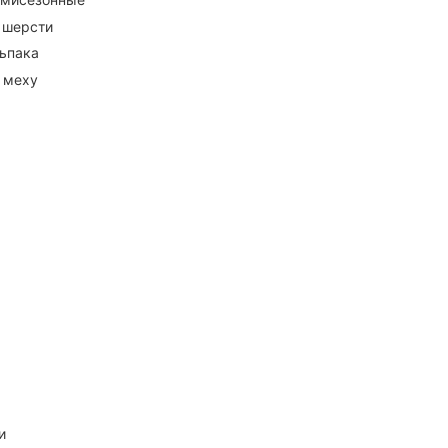
 шерсти
ьпака
 меху
и