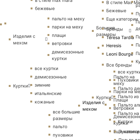
в стиле max mara
В стиле Max Ma
р
бежевые
Бежевые
П
пальто на меху
Еще категории
П
парки на меху
Большие
д
Бренды
размеры
плащи
Изделия с
П
Teresa Tardia
мехом
ветровки
П
Heresis
демисезонные
П
Leoni Bourge
куртки
К
Все бренды
все куртки
все куртк
Пальто на
демисезонные
Пуховики
меху
зимние
Куртки
Пальто д
Парки на м
итальянские
Пальто из
Куртки
Плащи
кожаные
Изделия с
Пальто ал
Ветровки
мехом
все большие
Пальто на
Демисезон
размеры
Куртки
куртки
пальто
Еще катего
Пуховики
пуховики
Пальто д