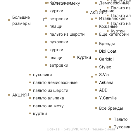
Женщинам
Демисезонные
пальто на меху
Пальто из
Зимние
куртки
АКЦИЯ
Пальто ал
Большие
Итальянские
ветровки
размеры
Пальто на
Кожаные
плащи
Куртки
Еще категории
пальто из шерсти
пуховики
Бренды
куртки
Dixi Coat
Куртки
плащи
Garioldi
ветровки
Stylex
S.Via
пуховики
Албана
пальто демисезонные
ADD
пальто из шерсти
АКЦИЯ
Y.Camille
пальто альпака
пальто на меху
Все бренды
куртки
Пальто
Пуховик
Udekasi - 5430/PIUMINO - темно-синий