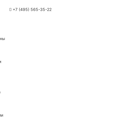
+7 (495) 565-35-22
ины
м
е
ии