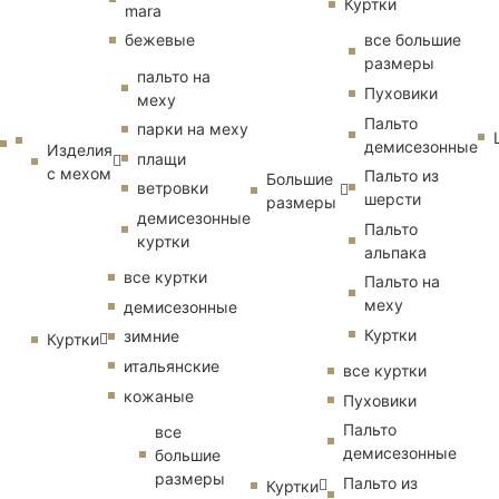
Куртки
mara
бежевые
все большие
размеры
пальто на
Пуховики
меху
Пальто
парки на меху
демисезонные
Изделия
плащи
с мехом
Пальто из
Большие
ветровки
шерсти
размеры
демисезонные
Пальто
куртки
альпака
все куртки
Пальто на
меху
демисезонные
Куртки
зимние
Куртки
итальянские
все куртки
кожаные
Пуховики
Пальто
все
демисезонные
большие
размеры
Пальто из
Куртки