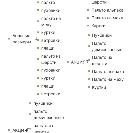
шерсти
пальто
Пальто альпака
пуховики
Пальто на меху
пальто на
меху
Куртки
куртки
Пуховики
Большие
ветровки
размеры
Пальто
плащи
демисезонные
пальто из
Пальто из
АКЦИЯ
шерсти
шерсти
пуховики
Пальто альпака
куртки
Пальто на меху
плащи
Куртки
ветровки
пуховики
пальто
демисезонные
пальто из
АКЦИЯ
шерсти