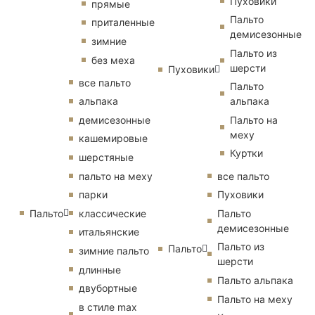
Пуховики
прямые
Пальто
приталенные
демисезонные
зимние
Пальто из
без меха
шерсти
Пуховики
все пальто
Пальто
альпака
альпака
демисезонные
Пальто на
меху
кашемировые
Куртки
шерстяные
пальто на меху
все пальто
парки
Пуховики
Пальто
классические
Пальто
демисезонные
итальянские
Пальто из
Пальто
зимние пальто
шерсти
длинные
Пальто альпака
двубортные
Пальто на меху
в стиле max