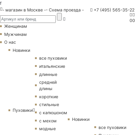
f
- магазин в Москве -
- Схема проезда -
+7 (495) 565-35-22
0
0
Женщинам
Мужчинам
О нас
Новинки
все пуховики
итальянские
длинные
средней
длины
короткие
стильные
Пуховики
с капюшоном
Новинки
с мехом
все пуховики
модные