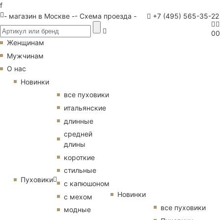
f
- магазин в Москве -
- Схема проезда -
+7 (495) 565-35-22
0
0
Женщинам
Мужчинам
О нас
Новинки
все пуховики
итальянские
длинные
средней
длины
короткие
стильные
Пуховики
с капюшоном
Новинки
с мехом
все пуховики
модные