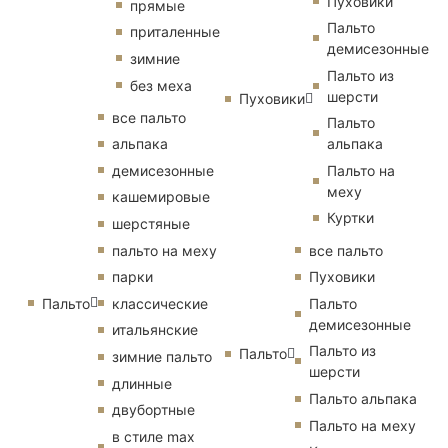
Пуховики
прямые
Пальто
приталенные
демисезонные
зимние
Пальто из
без меха
шерсти
Пуховики
все пальто
Пальто
альпака
альпака
демисезонные
Пальто на
меху
кашемировые
Куртки
шерстяные
пальто на меху
все пальто
парки
Пуховики
Пальто
классические
Пальто
демисезонные
итальянские
Пальто из
Пальто
зимние пальто
шерсти
длинные
Пальто альпака
двубортные
Пальто на меху
в стиле max