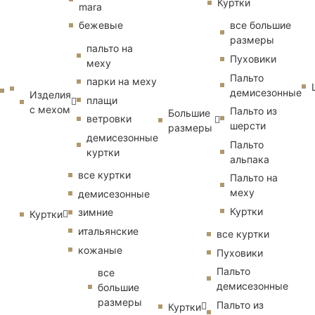
Куртки
mara
бежевые
все большие
размеры
пальто на
Пуховики
меху
Пальто
парки на меху
демисезонные
Изделия
плащи
с мехом
Пальто из
Большие
ветровки
шерсти
размеры
демисезонные
Пальто
куртки
альпака
все куртки
Пальто на
меху
демисезонные
Куртки
зимние
Куртки
итальянские
все куртки
кожаные
Пуховики
Пальто
все
демисезонные
большие
размеры
Пальто из
Куртки