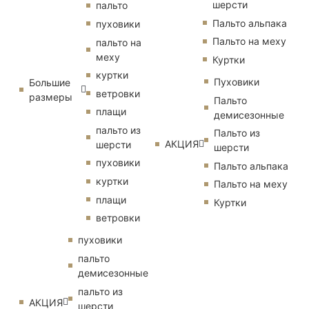
шерсти
пальто
Пальто альпака
пуховики
Пальто на меху
пальто на
меху
Куртки
куртки
Пуховики
Большие
ветровки
размеры
Пальто
плащи
демисезонные
пальто из
Пальто из
АКЦИЯ
шерсти
шерсти
пуховики
Пальто альпака
куртки
Пальто на меху
плащи
Куртки
ветровки
пуховики
пальто
демисезонные
пальто из
АКЦИЯ
шерсти