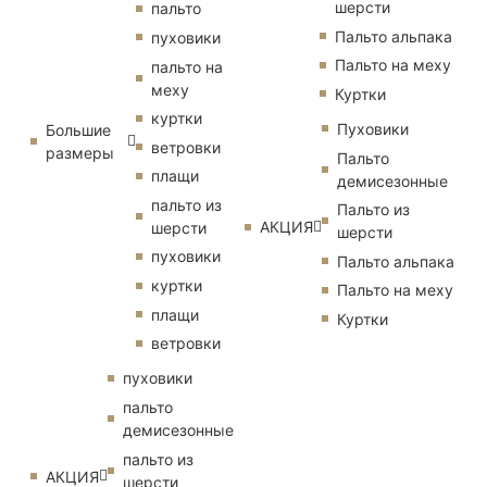
шерсти
пальто
Пальто альпака
пуховики
Пальто на меху
пальто на
меху
Куртки
куртки
Пуховики
Большие
ветровки
размеры
Пальто
плащи
демисезонные
пальто из
Пальто из
АКЦИЯ
шерсти
шерсти
пуховики
Пальто альпака
куртки
Пальто на меху
плащи
Куртки
ветровки
пуховики
пальто
демисезонные
пальто из
АКЦИЯ
шерсти