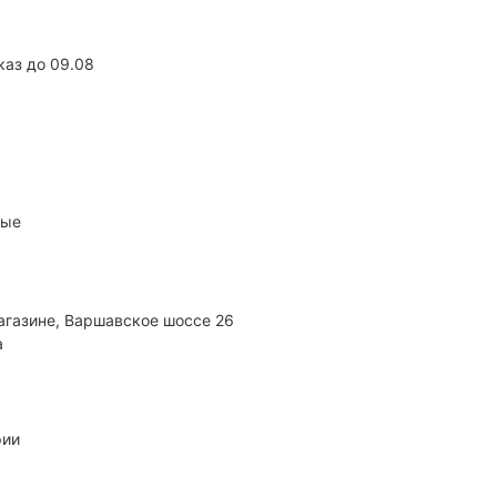
каз до 09.08
ные
агазине, Варшавское шоссе 26
а
рии