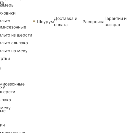
ra
азмеры
уховики
Доставка и
Гарантии и
альто
Шоурум
Рассрочка
оплата
возврат
емисезонные
альто из шерсти
альто альпака
альто на меху
уртки
и
емисезонные
еху
 шерсти
ьпака
 меху
ные
рии
емисезонные