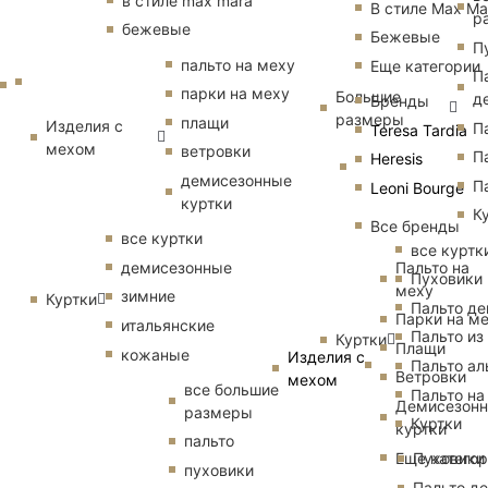
в стиле max mara
В стиле Max Ma
р
бежевые
Бежевые
П
пальто на меху
Еще категории
П
парки на меху
Большие
д
Бренды
размеры
плащи
Изделия с
П
Teresa Tardia
мехом
ветровки
П
Heresis
демисезонные
П
Leoni Bourge
куртки
К
Все бренды
все куртки
все куртк
Пальто на
демисезонные
Пуховики
меху
зимние
Куртки
Пальто д
Парки на м
итальянские
Пальто из
Куртки
Плащи
кожаные
Изделия с
Пальто ал
Ветровки
мехом
все большие
Пальто на
Демисезон
размеры
Куртки
куртки
пальто
Еще катего
Пуховики
пуховики
Пальто д