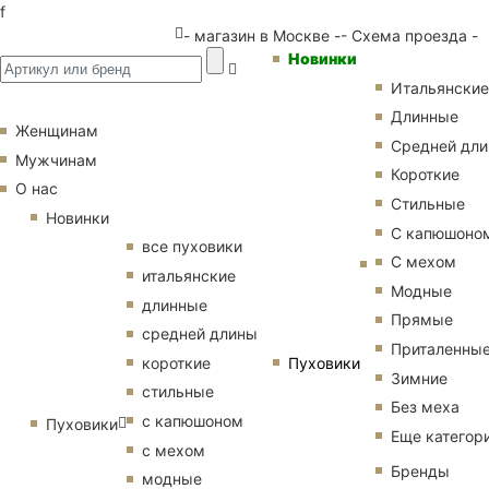
f
- магазин в Москве -
- Схема проезда -
Новинки
Итальянские
Длинные
Женщинам
Средней дл
Мужчинам
Короткие
О нас
Стильные
Новинки
С капюшоно
все пуховики
С мехом
итальянские
Модные
длинные
Прямые
средней длины
Приталенны
Пуховики
короткие
Зимние
стильные
Без меха
с капюшоном
Пуховики
Еще категор
с мехом
Бренды
модные