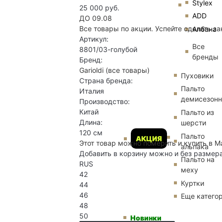
Stylex
25 000 руб.
ADD
ДО 09.08
Все товары по акции. Успейте сделать за
Албана
Артикул:
Все
8801/03-голубой
бренды
Бренд:
Garioldi
(все товары)
Пуховики
Страна бренда:
Пальто
Италия
демисезон
Производство:
Китай
Пальто из
Длина:
шерсти
120 см
Пальто
АКЦИЯ
Этот товар можно померить и купить в М
альпака
Добавить в корзину можно и без размер
Пальто на
RUS
меху
42
Куртки
44
46
Еще катего
48
50
Новинки