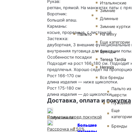
Рукав:
Итальянские
реглан, прямой. На манжетах паты с пр
Зимние
Воротник:
Длинные
большой апаш.
Карманы:
Зимние куртки
косые, прорезные, с листочкой.
Пальто
На меху
Застежка:
Еще категории
двубортная, 3 внешние функциональные 
внутренняя пуговица для фиксации полы
Бренды
Особенности посадки
Teresa Tardia
Подходит на рост 166-180 см. Подходит 
Heresis
предплечья. Хорошо сядет на пропорцио
Рост 166-170 см
Все бренды
длина изделия — ниже щиколотки.
Рост 175-180 см
Пальто из
длина изделия — до щиколотки.
шерсти
Доставка, оплата и покупка
Пуховики
Еще
категории
Примерка перед покупкой
Мужчинам
Большие
Бренды
Рассрочка на 50%
размеры