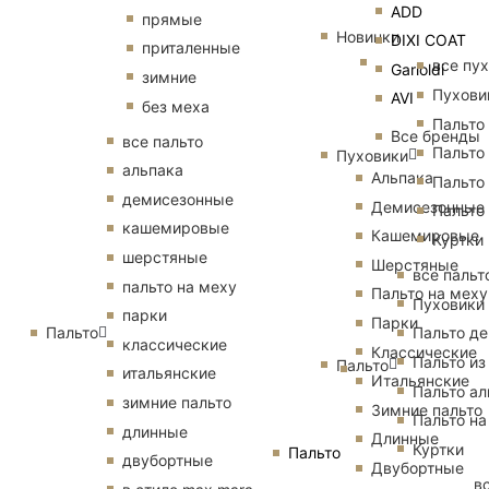
ADD
прямые
Новинки
DIXI COAT
приталенные
все пу
Garioldi
зимние
Пухови
AVI
без меха
Пальто
Все бренды
все пальто
Пальто
Пуховики
альпака
Альпака
Пальто
демисезонные
Демисезонные
Пальто
кашемировые
Кашемировые
Куртки
шерстяные
Шерстяные
все пальт
пальто на меху
Пальто на меху
Пуховики
парки
Парки
Пальто
Пальто д
классические
Классические
Пальто из
Пальто
итальянские
Итальянские
Пальто ал
зимние пальто
Зимние пальто
Пальто на
длинные
Длинные
Куртки
Пальто
двубортные
Двубортные
в