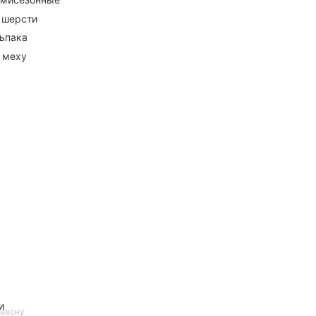
 шерсти
ьпака
 меху
и
 весну