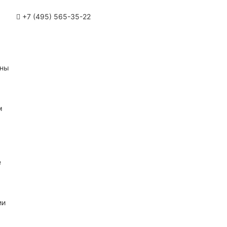
+7 (495) 565-35-22
ины
м
е
ии