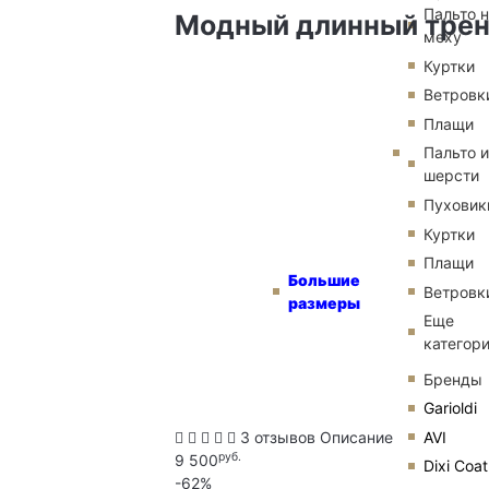
Пальто 
Модный длинный трен
меху
Куртки
Ветровк
Плащи
Пальто и
шерсти
Пуховик
Куртки
Плащи
Большие
Ветровк
размеры
Еще
категор
Бренды
Garioldi
AVI
3 отзывов
Описание
руб.
9 500
Dixi Coat
-62%