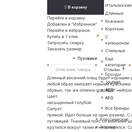
Итальянские
В корзину
Длинные
Перейти в корзину
Кожаные
Добавлен в "Избранное"
Короткие
Перейти в избранное
Купить в 1 клик
С
Запросить скидку
капюшоном
Заказать размер
Стильные
Пуховики
Еще
категории
3
Описание товара
Отзывы
Бренды
Длинный весенний плащ будет хорошим 
Joutsen
любой образ заиграет новыми красками.
ADD
обувью, так же отлично подойдет нейтра
Цвет:
AFG
насыщенный голубой.
Все бренды
Силуэт:
прямой. Идет больше на один размер. С к
Классические
пуговицей. Тканевый пояс со вшитыми ш
Черные
крутился вокруг талии и не потерялся. 