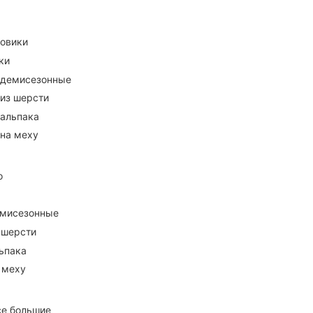
ховики
ки
 демисезонные
 из шерсти
 альпака
 на меху
о
емисезонные
 шерсти
ьпака
 меху
се большие