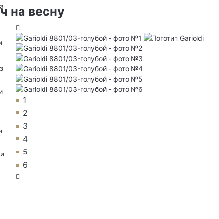
на
ч на весну
и
з
и
1
2
3
и
4
5
ии
6