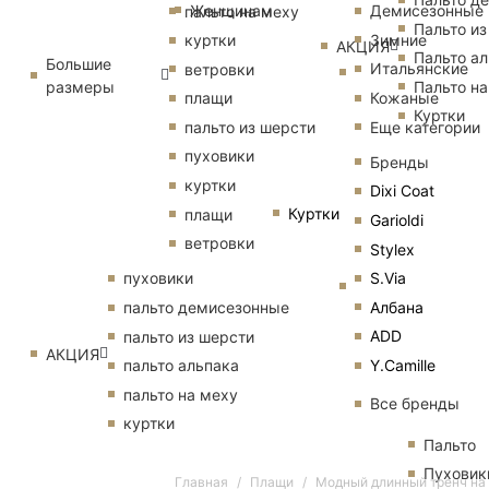
Женщинам
Демисезонные
пальто на меху
Пальто из
Зимние
куртки
АКЦИЯ
Пальто ал
Большие
Итальянские
ветровки
размеры
Пальто на
Кожаные
плащи
Куртки
Еще категории
пальто из шерсти
пуховики
Бренды
куртки
Dixi Coat
Куртки
плащи
Garioldi
ветровки
Stylex
S.Via
пуховики
Албана
пальто демисезонные
ADD
пальто из шерсти
АКЦИЯ
Y.Camille
пальто альпака
пальто на меху
Все бренды
куртки
Пальто
Пуховик
Главная
Плащи
Модный длинный тренч на