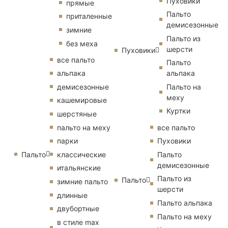
Пуховики
прямые
Пальто
приталенные
демисезонные
зимние
Пальто из
без меха
шерсти
Пуховики
все пальто
Пальто
альпака
альпака
демисезонные
Пальто на
меху
кашемировые
Куртки
шерстяные
пальто на меху
все пальто
парки
Пуховики
Пальто
классические
Пальто
демисезонные
итальянские
Пальто из
Пальто
зимние пальто
шерсти
длинные
Пальто альпака
двубортные
Пальто на меху
в стиле max