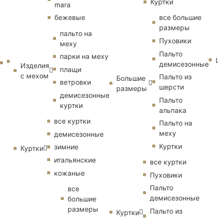
Куртки
mara
бежевые
все большие
размеры
пальто на
Пуховики
меху
Пальто
парки на меху
демисезонные
Изделия
плащи
с мехом
Пальто из
Большие
ветровки
шерсти
размеры
демисезонные
Пальто
куртки
альпака
все куртки
Пальто на
меху
демисезонные
Куртки
зимние
Куртки
итальянские
все куртки
кожаные
Пуховики
Пальто
все
демисезонные
большие
размеры
Пальто из
Куртки