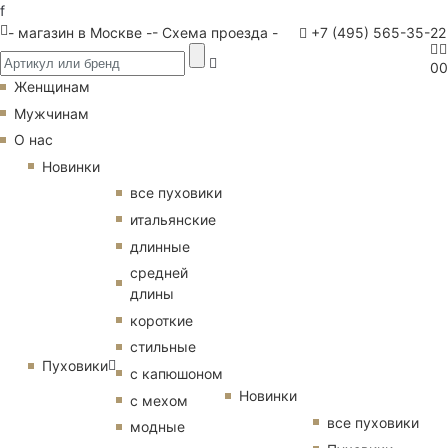
f
- магазин в Москве -
- Схема проезда -
+7 (495) 565-35-22
0
0
Женщинам
Мужчинам
О нас
Новинки
все пуховики
итальянские
длинные
средней
длины
короткие
стильные
Пуховики
с капюшоном
Новинки
с мехом
все пуховики
модные