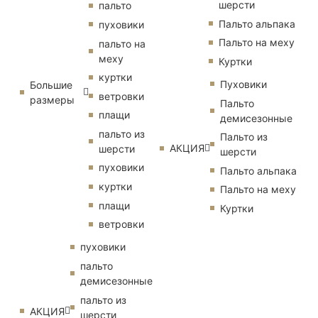
шерсти
пальто
Пальто альпака
пуховики
Пальто на меху
пальто на
меху
Куртки
куртки
Пуховики
Большие
ветровки
размеры
Пальто
плащи
демисезонные
пальто из
Пальто из
АКЦИЯ
шерсти
шерсти
пуховики
Пальто альпака
куртки
Пальто на меху
плащи
Куртки
ветровки
пуховики
пальто
демисезонные
пальто из
АКЦИЯ
шерсти