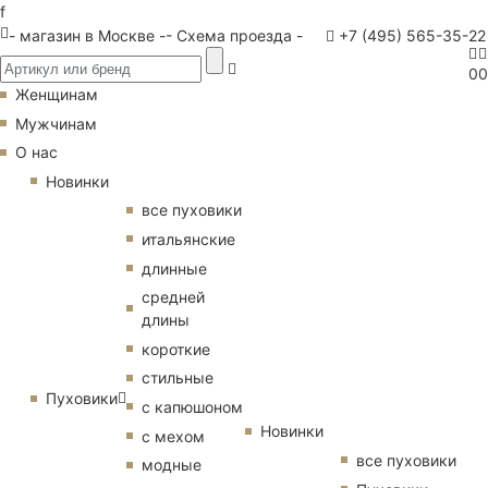
f
- магазин в Москве -
- Схема проезда -
+7 (495) 565-35-22
0
0
Женщинам
Мужчинам
О нас
Новинки
все пуховики
итальянские
длинные
средней
длины
короткие
стильные
Пуховики
с капюшоном
Новинки
с мехом
все пуховики
модные