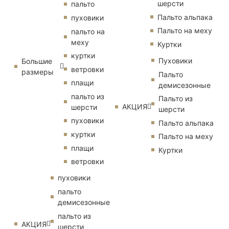
шерсти
пальто
Пальто альпака
пуховики
Пальто на меху
пальто на
меху
Куртки
куртки
Пуховики
Большие
ветровки
размеры
Пальто
плащи
демисезонные
пальто из
Пальто из
АКЦИЯ
шерсти
шерсти
пуховики
Пальто альпака
куртки
Пальто на меху
плащи
Куртки
ветровки
пуховики
пальто
демисезонные
пальто из
АКЦИЯ
шерсти