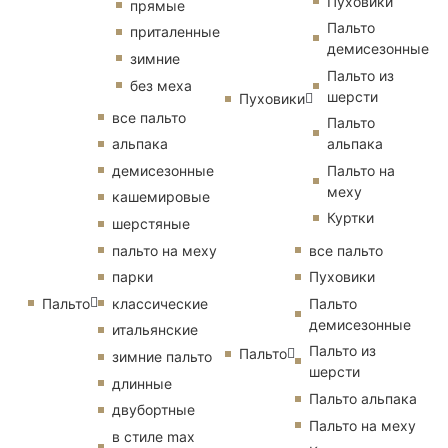
Пуховики
прямые
Пальто
приталенные
демисезонные
зимние
Пальто из
без меха
шерсти
Пуховики
все пальто
Пальто
альпака
альпака
демисезонные
Пальто на
меху
кашемировые
Куртки
шерстяные
пальто на меху
все пальто
парки
Пуховики
Пальто
классические
Пальто
демисезонные
итальянские
Пальто из
Пальто
зимние пальто
шерсти
длинные
Пальто альпака
двубортные
Пальто на меху
в стиле max