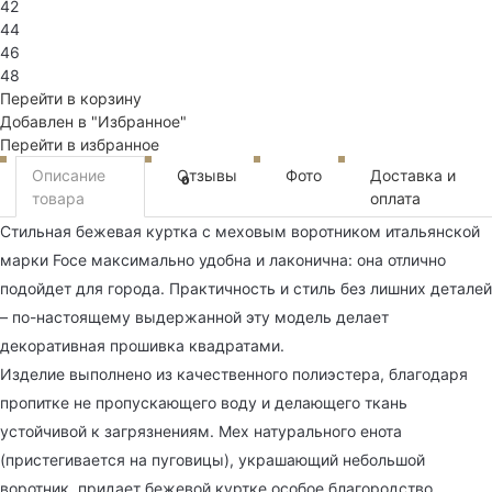
42
44
46
48
Перейти в корзину
Добавлен в "Избранное"
Перейти в избранное
Описание
Отзывы
Фото
Доставка и
0
товара
оплата
Стильная бежевая куртка с меховым воротником итальянской
марки Foce максимально удобна и лаконична: она отлично
подойдет для города. Практичность и стиль без лишних деталей
– по-настоящему выдержанной эту модель делает
декоративная прошивка квадратами.
Изделие выполнено из качественного полиэстера, благодаря
пропитке не пропускающего воду и делающего ткань
устойчивой к загрязнениям. Мех натурального енота
(пристегивается на пуговицы), украшающий небольшой
воротник, придает бежевой куртке особое благородство.