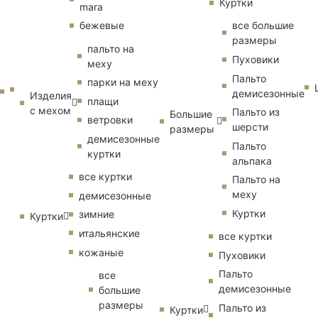
Куртки
mara
бежевые
все большие
размеры
пальто на
Пуховики
меху
Пальто
парки на меху
демисезонные
Изделия
плащи
с мехом
Пальто из
Большие
ветровки
шерсти
размеры
демисезонные
Пальто
куртки
альпака
все куртки
Пальто на
меху
демисезонные
Куртки
зимние
Куртки
итальянские
все куртки
кожаные
Пуховики
Пальто
все
демисезонные
большие
размеры
Пальто из
Куртки