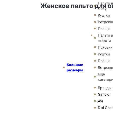
Пальто 
Женское пальто для о
меху
Куртки
Ветровк
Плащи
Пальто и
шерсти
Пуховик
Куртки
Плащи
Большие
Ветровк
размеры
Еще
категор
Бренды
Garioldi
AVI
Dixi Coat