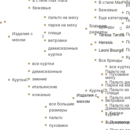
в стиле max mara
В стиле Max Ma
р
бежевые
Бежевые
П
пальто на меху
Еще категории
П
парки на меху
Большие
д
Бренды
размеры
плащи
Изделия с
П
Teresa Tardia
мехом
ветровки
П
Heresis
демисезонные
П
Leoni Bourge
куртки
К
Все бренды
все куртки
все куртк
Пальто на
демисезонные
Пуховики
меху
зимние
Куртки
Пальто д
Парки на м
итальянские
Пальто из
Куртки
Плащи
кожаные
Изделия с
Пальто ал
Ветровки
мехом
все большие
Пальто на
Демисезон
размеры
Куртки
куртки
пальто
Еще катего
Пуховики
пуховики
Пальто д