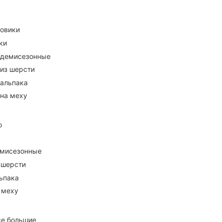
ховики
ки
 демисезонные
 из шерсти
 альпака
 на меху
о
емисезонные
 шерсти
ьпака
 меху
се большие