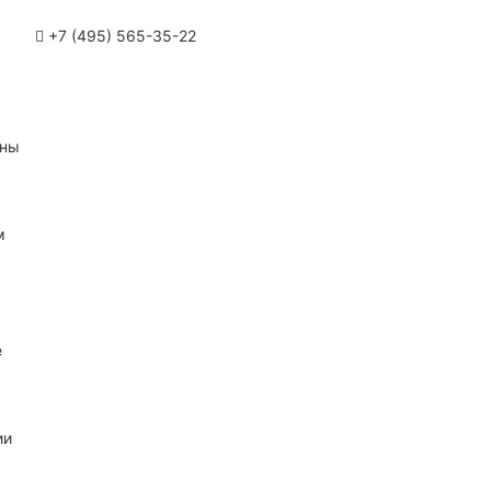
+7 (495) 565-35-22
ины
м
е
ии