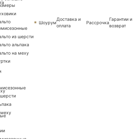
ra
азмеры
уховики
Доставка и
Гарантии и
альто
Шоурум
Рассрочка
оплата
возврат
емисезонные
альто из шерсти
альто альпака
альто на меху
уртки
и
емисезонные
еху
 шерсти
ьпака
 меху
ные
рии
емисезонные