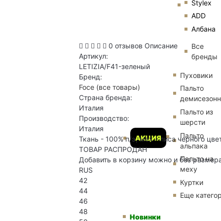
Stylex
ADD
Албана
0 отзывов
Описание
Все
Артикул:
бренды
LETIZIA/F41-зеленый
Пуховики
Бренд:
Foce
(все товары)
Пальто
Страна бренда:
демисезон
Италия
Пальто из
Производство:
шерсти
Италия
Пальто
АКЦИЯ
Ткань - 100% п/э, мех - лиса черного цве
альпака
ТОВАР РАСПРОДАН
Пальто на
Добавить в корзину можно и без размер
меху
RUS
42
Куртки
44
Еще катего
46
48
Новинки