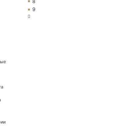
8
9
ные
та
а
рии