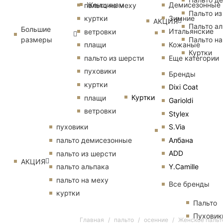
Женщинам
Демисезонные
пальто на меху
Пальто из
Зимние
куртки
АКЦИЯ
Пальто ал
Большие
Итальянские
ветровки
размеры
Пальто на
Кожаные
плащи
Куртки
Еще категории
пальто из шерсти
пуховики
Бренды
куртки
Dixi Coat
Куртки
плащи
Garioldi
ветровки
Stylex
S.Via
пуховики
Албана
пальто демисезонные
ADD
пальто из шерсти
АКЦИЯ
Y.Camille
пальто альпака
пальто на меху
Все бренды
куртки
Пальто
Пуховик
Главная
пальто
осенние
Женское пальт