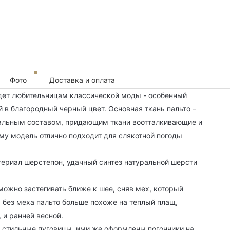
Фото
Доставка и оплата
йдет любительницам классической моды - особенный
 в благородный черный цвет. Основная ткань пальто –
иальным составом, придающим ткани воотталкивающие и
му модель отлично подходит для слякотной погоды
териал шерстепон, удачный синтез натуральной шерсти
 можно застегивать ближе к шее, сняв мех, который
, без меха пальто больше похоже на теплый плащ,
 и ранней весной.
– стильные пуговицы, ими же оформлены погончики на