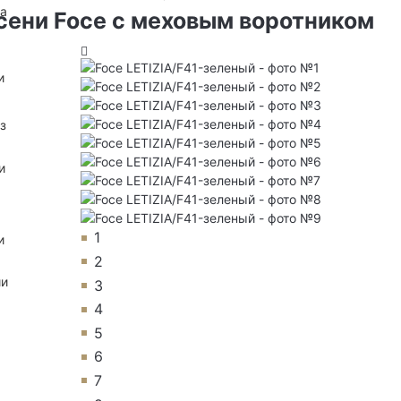
на
сени Foce с меховым воротником
и
з
и
1
и
2
ии
3
4
5
6
7