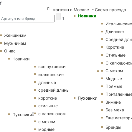
f
- магазин в Москве -
- Схема проезда -
Новинки
Итальянские
Длинные
Женщинам
Средней дл
Мужчинам
Короткие
О нас
Стильные
Новинки
С капюшоно
все пуховики
С мехом
итальянские
Модные
длинные
Прямые
средней длины
Приталенны
Пуховики
короткие
Зимние
стильные
Без меха
с капюшоном
Пуховики
Еще категор
с мехом
Бренды
модные