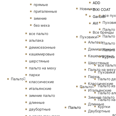
ADD
прямые
Новинки
DIXI COAT
приталенные
все пу
Garioldi
зимние
Пухови
AVI
без меха
Пальто
Все бренды
все пальто
Пальто
Пуховики
альпака
Альпака
Пальто
демисезонные
Демисезонные
Пальто
кашемировые
Кашемировые
Куртки
шерстяные
Шерстяные
все пальт
пальто на меху
Пальто на меху
Пуховики
парки
Парки
Пальто
Пальто д
классические
Классические
Пальто из
Пальто
итальянские
Итальянские
Пальто ал
зимние пальто
Зимние пальто
Пальто на
длинные
Длинные
Куртки
Пальто
двубортные
Двубортные
в