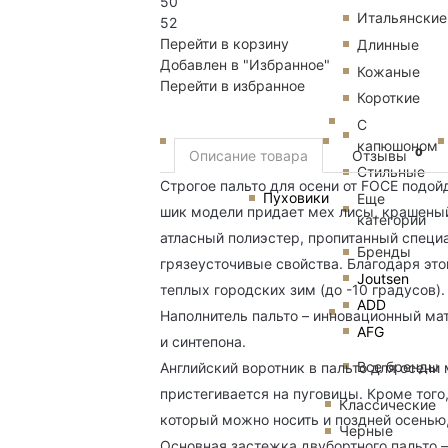
50
Итальянские
52
Перейти в корзину
Длинные
Добавлен в "Избранное"
Кожаные
Перейти в избранное
Короткие
С
капюшоном
0
Описание товара
Отзывы
Стильные
Строгое пальто для осени от FOCE подо
Пуховики
Еще
шик модели придает мех лисы, крашеный
категории
атласный полиэстер, пропитанный спец
Бренды
грязеусточивые свойства. Благодаря это
Joutsen
теплых городских зим (до -10 градусов).
ADD
Наполнитель пальто – инновационный ма
AFG
и синтепона.
Все бренды
Английский воротник в пальто для осени
пристегивается на пуговицы. Кроме того
Классические
который можно носить и поздней осенью,
Черные
Основная застежка двубортного пальто 