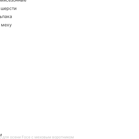
 шерсти
ьпака
 меху
и
о для осени Foce с меховым воротником