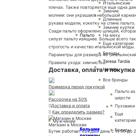
Итальянские
плечах. Также повторяется еще одна де
Зимние
молнии: они украшают небольшой карма
Длинные
рукава модели, кокетку на спине пальто
Зимние куртки
Сзади пальто оформлено шлицей, котора
Пальто
На меху
силуэт пальто изящнее. Больше всего 
Еще категории
строгость и качество итальянской моды.
Бренды
Параметры для размера 40 (итальянский):
Teresa Tardia
Правила ухода: химчистка.
Доставка, оплата и покупка
Heresis
Все бренды
Примерка перед покупкой
Пальто из
шерсти
Рассрочка на 50%
Доставка и оплата
Пуховики
Как определить размер?
Еще
категории
Мужчинам
Магазин в Москве
Большие
Бренды
Бутик работает каждый день с 11:00 до 
размеры