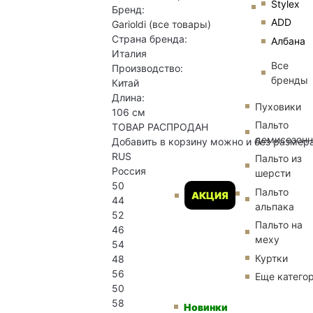
Stylex
Бренд:
ADD
Garioldi
(все товары)
Страна бренда:
Албана
Италия
Все
Производство:
бренды
Китай
Длина:
Пуховики
106 см
Пальто
ТОВАР РАСПРОДАН
демисезон
Добавить в корзину можно и без размер
RUS
Пальто из
Россия
шерсти
50
Пальто
АКЦИЯ
44
альпака
52
Пальто на
46
меху
54
Куртки
48
56
Еще катего
50
58
Новинки