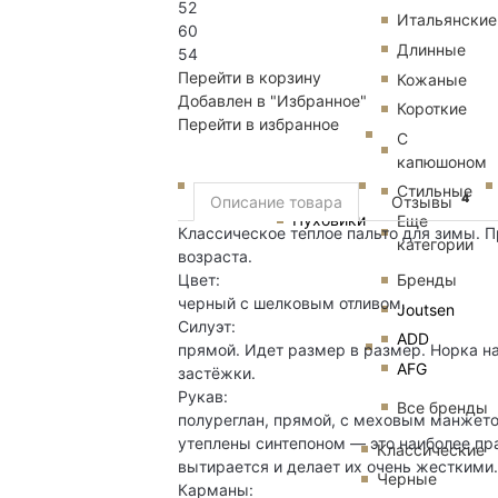
52
Итальянские
60
Длинные
54
Перейти в корзину
Кожаные
Добавлен в "Избранное"
Короткие
Перейти в избранное
С
капюшоном
Стильные
4
Описание товара
Отзывы
Пуховики
Еще
Классическое теплое пальто для зимы. П
категории
возраста.
Бренды
Цвет:
черный с шелковым отливом.
Joutsen
Силуэт:
ADD
прямой. Идет размер в размер. Норка н
AFG
застёжки.
Рукав:
Все бренды
полуреглан, прямой, с меховым манжето
утеплены синтепоном — это наиболее пра
Классические
вытирается и делает их очень жесткими.
Черные
Карманы: