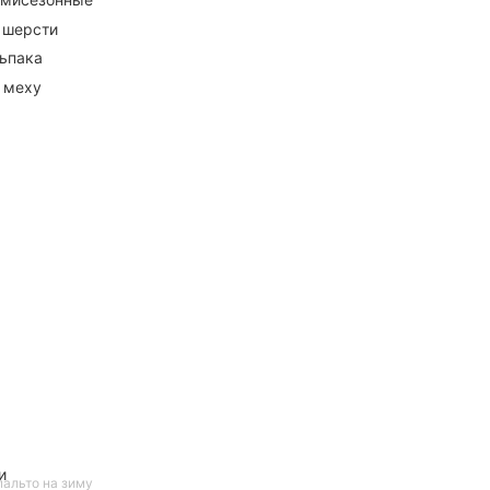
 шерсти
ьпака
 меху
и
пальто на зиму