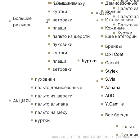
Женщинам
Демисезонные
пальто на меху
Пальто из
Зимние
куртки
АКЦИЯ
Пальто ал
Большие
Итальянские
ветровки
размеры
Пальто на
Кожаные
плащи
Куртки
Еще категории
пальто из шерсти
пуховики
Бренды
куртки
Dixi Coat
Куртки
плащи
Garioldi
ветровки
Stylex
S.Via
пуховики
Албана
пальто демисезонные
ADD
пальто из шерсти
АКЦИЯ
Y.Camille
пальто альпака
пальто на меху
Все бренды
куртки
Пальто
Пуховик
Главная
БОЛЬШИЕ РАЗМЕРЫ
Утепленное 