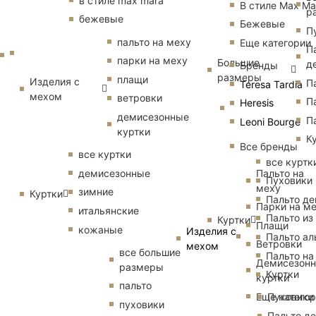
в стиле max mara
В стиле Max Ma
р
бежевые
Бежевые
П
пальто на меху
Еще категории
П
парки на меху
Большие
д
Бренды
размеры
плащи
Изделия с
П
Teresa Tardia
мехом
ветровки
П
Heresis
демисезонные
П
Leoni Bourge
куртки
К
Все бренды
все куртки
все куртк
Пальто на
демисезонные
Пуховики
меху
зимние
Куртки
Пальто д
Парки на м
итальянские
Пальто из
Куртки
Плащи
кожаные
Изделия с
Пальто ал
Ветровки
мехом
все большие
Пальто на
Демисезон
размеры
Куртки
куртки
пальто
Еще катего
Пуховики
пуховики
Пальто д