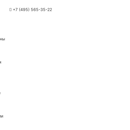
+7 (495) 565-35-22
ины
м
е
ии