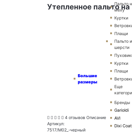
Пальто 
Утепленное пальто на
меху
Куртки
Ветровк
Плащи
Пальто и
шерсти
Пуховик
Куртки
Плащи
Большие
Ветровк
размеры
Еще
категор
Бренды
Garioldi
4 отзывов
Описание
AVI
Артикул:
Dixi Coat
7517/M02_-черный