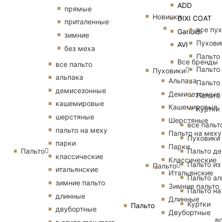
ADD
прямые
Новинки
DIXI COAT
приталенные
все пу
Garioldi
зимние
Пухови
AVI
без меха
Пальто
Все бренды
все пальто
Пальто
Пуховики
альпака
Альпака
Пальто
демисезонные
Демисезонные
Пальто
кашемировые
Кашемировые
Куртки
шерстяные
Шерстяные
все пальт
пальто на меху
Пальто на меху
Пуховики
парки
Парки
Пальто
Пальто д
классические
Классические
Пальто из
Пальто
итальянские
Итальянские
Пальто ал
зимние пальто
Зимние пальто
Пальто на
длинные
Длинные
Куртки
Пальто
двубортные
Двубортные
в