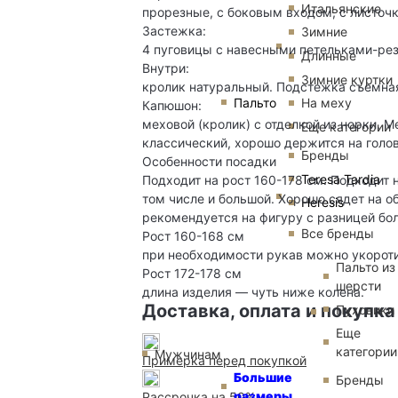
Итальянские
прорезные, с боковым входом, с листочк
Застежка:
Зимние
4 пуговицы с навесными петельками-ре
Длинные
Внутри:
Зимние куртки
кролик натуральный. Подстежка съемная
Пальто
На меху
Капюшон:
меховой (кролик) с отделкой из норки. 
Еще категории
классический, хорошо держится на голов
Бренды
Особенности посадки
Teresa Tardia
Подходит на рост 160-178 см. Подходит 
том числе и большой. Хорошо сядет на о
Heresis
рекомендуется на фигуру с разницей бо
Все бренды
Рост 160-168 см
при необходимости рукав можно укороти
Пальто из
Рост 172-178 см
шерсти
длина изделия — чуть ниже колена.
Доставка, оплата и покупка
Пуховики
Еще
категории
Мужчинам
Примерка перед покупкой
Большие
Бренды
размеры
Рассрочка на 50%