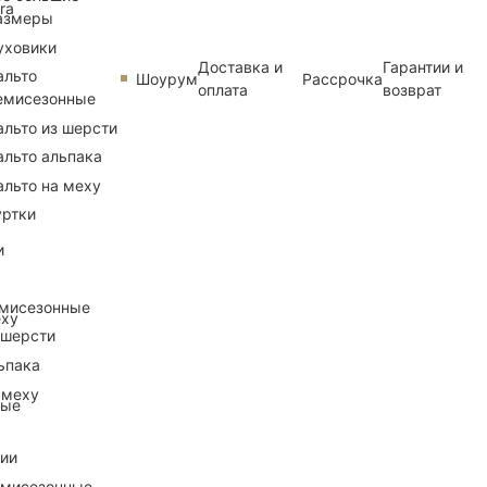
ra
азмеры
уховики
Доставка и
Гарантии и
альто
Шоурум
Рассрочка
оплата
возврат
емисезонные
альто из шерсти
альто альпака
альто на меху
уртки
и
емисезонные
еху
 шерсти
ьпака
 меху
ные
рии
емисезонные