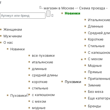
f
- магазин в Москве -
- Схема проезда -
Новинки
Итальянские
Длинные
Женщинам
Средней дл
Мужчинам
Короткие
О нас
Стильные
Новинки
С капюшоно
все пуховики
С мехом
итальянские
Модные
длинные
Прямые
средней длины
Приталенны
Пуховики
короткие
Зимние
стильные
Без меха
с капюшоном
Пуховики
Еще категор
с мехом
Бренды
модные