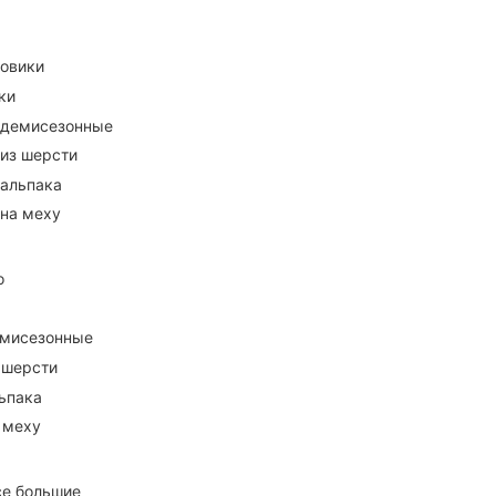
ховики
ки
 демисезонные
 из шерсти
 альпака
 на меху
о
емисезонные
 шерсти
ьпака
 меху
се большие