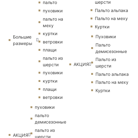
шерсти
пальто
Пальто альпака
пуховики
Пальто на меху
пальто на
меху
Куртки
куртки
Пуховики
Большие
ветровки
размеры
Пальто
плащи
демисезонные
пальто из
Пальто из
АКЦИЯ
шерсти
шерсти
пуховики
Пальто альпака
куртки
Пальто на меху
плащи
Куртки
ветровки
пуховики
пальто
демисезонные
пальто из
АКЦИЯ
шерсти