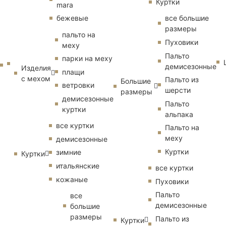
Куртки
mara
бежевые
все большие
размеры
пальто на
Пуховики
меху
Пальто
парки на меху
демисезонные
Изделия
плащи
с мехом
Пальто из
Большие
ветровки
шерсти
размеры
демисезонные
Пальто
куртки
альпака
все куртки
Пальто на
меху
демисезонные
Куртки
зимние
Куртки
итальянские
все куртки
кожаные
Пуховики
Пальто
все
демисезонные
большие
размеры
Пальто из
Куртки