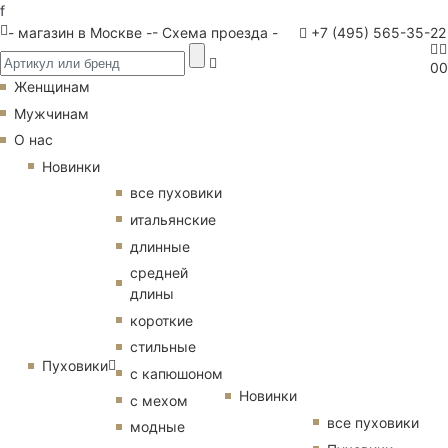
f
- магазин в Москве -
- Схема проезда -
+7 (495) 565-35-22
0
0
Женщинам
Мужчинам
О нас
Новинки
все пуховики
итальянские
длинные
средней
длины
короткие
стильные
Пуховики
с капюшоном
Новинки
с мехом
все пуховики
модные