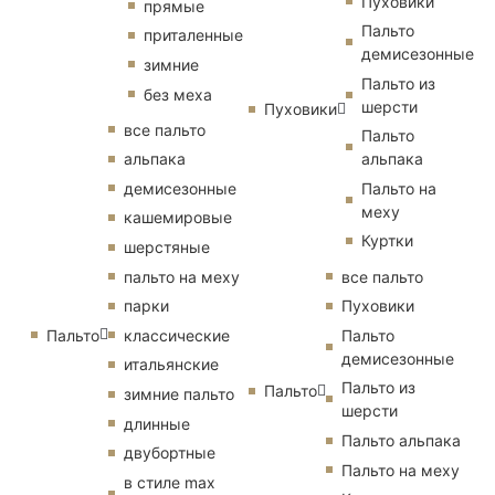
Пуховики
прямые
Пальто
приталенные
демисезонные
зимние
Пальто из
без меха
шерсти
Пуховики
все пальто
Пальто
альпака
альпака
демисезонные
Пальто на
меху
кашемировые
Куртки
шерстяные
пальто на меху
все пальто
парки
Пуховики
Пальто
классические
Пальто
демисезонные
итальянские
Пальто из
Пальто
зимние пальто
шерсти
длинные
Пальто альпака
двубортные
Пальто на меху
в стиле max