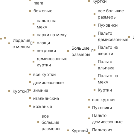
Куртки
mara
бежевые
все большие
размеры
пальто на
Пуховики
меху
Пальто
парки на меху
демисезонные
Изделия
плащи
с мехом
Пальто из
Большие
ветровки
шерсти
размеры
демисезонные
Пальто
куртки
альпака
все куртки
Пальто на
меху
демисезонные
Куртки
зимние
Куртки
итальянские
все куртки
кожаные
Пуховики
Пальто
все
демисезонные
большие
размеры
Пальто из
Куртки