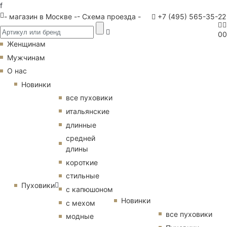
f
- магазин в Москве -
- Схема проезда -
+7 (495) 565-35-22
0
0
Женщинам
Мужчинам
О нас
Новинки
все пуховики
итальянские
длинные
средней
длины
короткие
стильные
Пуховики
с капюшоном
Новинки
с мехом
все пуховики
модные