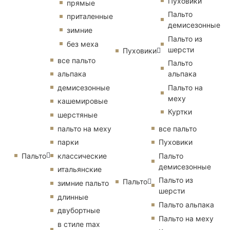
Пуховики
прямые
Пальто
приталенные
демисезонные
зимние
Пальто из
без меха
шерсти
Пуховики
все пальто
Пальто
альпака
альпака
демисезонные
Пальто на
меху
кашемировые
Куртки
шерстяные
пальто на меху
все пальто
парки
Пуховики
Пальто
классические
Пальто
демисезонные
итальянские
Пальто из
Пальто
зимние пальто
шерсти
длинные
Пальто альпака
двубортные
Пальто на меху
в стиле max