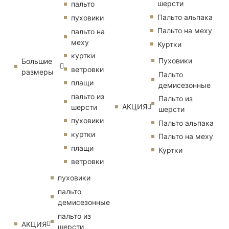
шерсти
пальто
Пальто альпака
пуховики
Пальто на меху
пальто на
меху
Куртки
куртки
Пуховики
Большие
ветровки
размеры
Пальто
плащи
демисезонные
пальто из
Пальто из
АКЦИЯ
шерсти
шерсти
пуховики
Пальто альпака
куртки
Пальто на меху
плащи
Куртки
ветровки
пуховики
пальто
демисезонные
пальто из
АКЦИЯ
шерсти