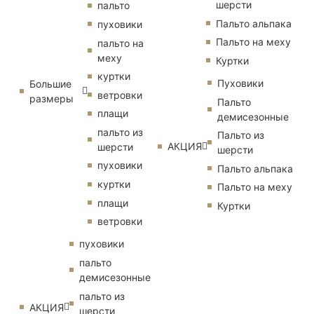
шерсти
пальто
Пальто альпака
пуховики
Пальто на меху
пальто на
меху
Куртки
куртки
Пуховики
Большие
ветровки
размеры
Пальто
плащи
демисезонные
пальто из
Пальто из
АКЦИЯ
шерсти
шерсти
пуховики
Пальто альпака
куртки
Пальто на меху
плащи
Куртки
ветровки
пуховики
пальто
демисезонные
пальто из
АКЦИЯ
шерсти