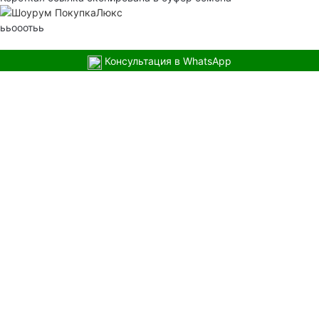
ььооотьь
Консультация в WhatsApp