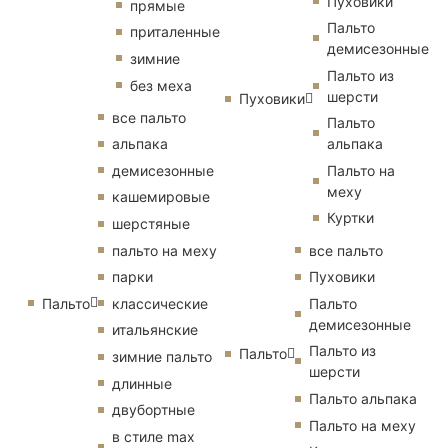
Пуховики
прямые
Пальто
приталенные
демисезонные
зимние
Пальто из
без меха
шерсти
Пуховики
все пальто
Пальто
альпака
альпака
демисезонные
Пальто на
меху
кашемировые
Куртки
шерстяные
пальто на меху
все пальто
парки
Пуховики
Пальто
классические
Пальто
демисезонные
итальянские
Пальто из
Пальто
зимние пальто
шерсти
длинные
Пальто альпака
двубортные
Пальто на меху
в стиле max