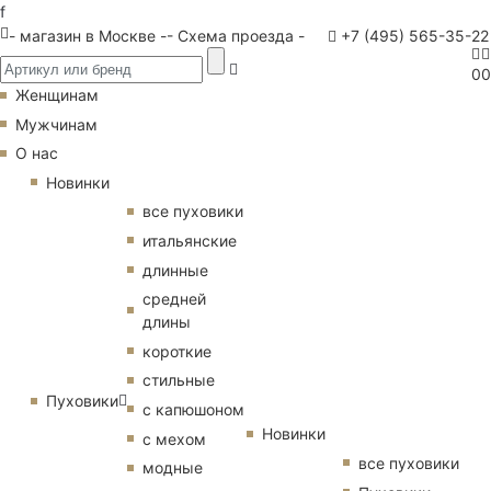
f
- магазин в Москве -
- Схема проезда -
+7 (495) 565-35-22
0
0
Женщинам
Мужчинам
О нас
Новинки
все пуховики
итальянские
длинные
средней
длины
короткие
стильные
Пуховики
с капюшоном
Новинки
с мехом
все пуховики
модные