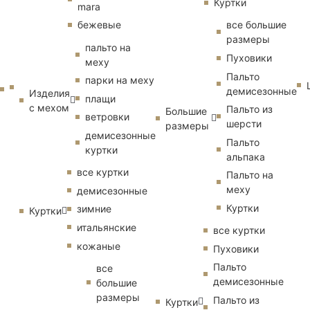
Куртки
mara
бежевые
все большие
размеры
пальто на
Пуховики
меху
Пальто
парки на меху
демисезонные
Изделия
плащи
с мехом
Пальто из
Большие
ветровки
шерсти
размеры
демисезонные
Пальто
куртки
альпака
все куртки
Пальто на
меху
демисезонные
Куртки
зимние
Куртки
итальянские
все куртки
кожаные
Пуховики
Пальто
все
демисезонные
большие
размеры
Пальто из
Куртки