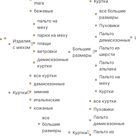
Куртки
mara
бежевые
все большие
размеры
пальто на
Пуховики
меху
Пальто
парки на меху
демисезонные
Изделия
плащи
с мехом
Пальто из
Большие
ветровки
шерсти
размеры
демисезонные
Пальто
куртки
альпака
все куртки
Пальто на
меху
демисезонные
Куртки
зимние
Куртки
итальянские
все куртки
кожаные
Пуховики
Пальто
все
демисезонные
большие
размеры
Пальто из
Куртки