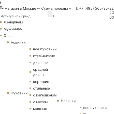
f
- магазин в Москве -
- Схема проезда -
+7 (495) 565-35-22
0
0
Женщинам
Мужчинам
О нас
Новинки
все пуховики
итальянские
длинные
средней
длины
короткие
стильные
Пуховики
с капюшоном
Новинки
с мехом
все пуховики
модные