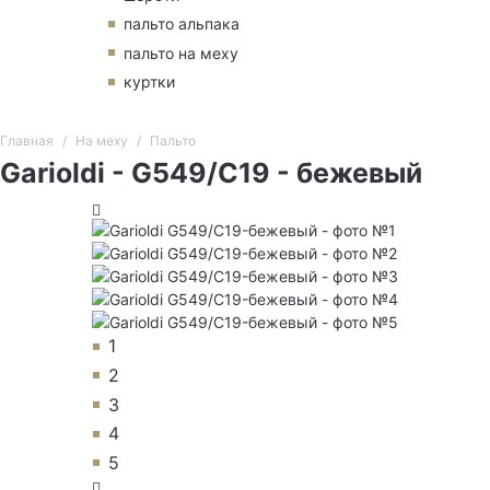
пальто альпака
пальто на меху
куртки
Главная
На меху
Пальто
Garioldi - G549/C19 - бежевый
1
2
3
4
5