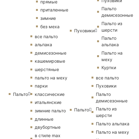
Пуховики
прямые
Пальто
приталенные
демисезонные
зимние
Пальто из
без меха
шерсти
Пуховики
все пальто
Пальто
альпака
альпака
демисезонные
Пальто на
меху
кашемировые
Куртки
шерстяные
пальто на меху
все пальто
парки
Пуховики
Пальто
классические
Пальто
демисезонные
итальянские
Пальто из
Пальто
зимние пальто
шерсти
длинные
Пальто альпака
двубортные
Пальто на меху
в стиле max