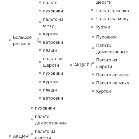
шерсти
пальто
Пальто альпака
пуховики
Пальто на меху
пальто на
меху
Куртки
куртки
Пуховики
Большие
ветровки
размеры
Пальто
плащи
демисезонные
пальто из
Пальто из
АКЦИЯ
шерсти
шерсти
пуховики
Пальто альпака
куртки
Пальто на меху
плащи
Куртки
ветровки
пуховики
пальто
демисезонные
пальто из
АКЦИЯ
шерсти